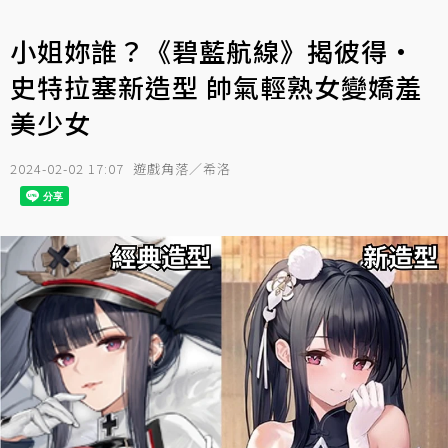
小姐妳誰？《碧藍航線》揭彼得·
史特拉塞新造型 帥氣輕熟女變嬌羞
美少女
2024-02-02 17:07
遊戲角落／希洛