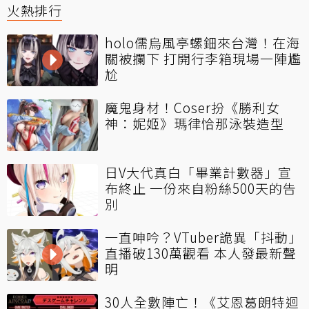
火熱排行
holo儒烏風亭螺鈿來台灣！在海
關被攔下 打開行李箱現場一陣尷
尬
魔鬼身材！Coser扮《勝利女
神：妮姬》瑪律恰那泳裝造型
日V大代真白「畢業計數器」宣
布終止 一份來自粉絲500天的告
別
一直呻吟？VTuber詭異「抖動」
直播破130萬觀看 本人發最新聲
明
30人全數陣亡！《艾恩葛朗特迴