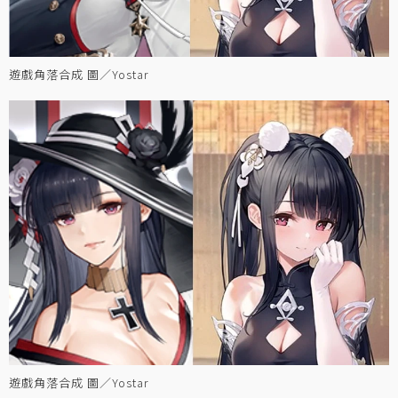
遊戲角落合成 圖／Yostar
遊戲角落合成 圖／Yostar