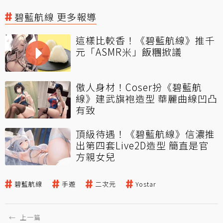
碧藍航線 更多報導
這樣比較香！《碧藍航線》推千
元「ASMR米」飯糰掀議
傲人身材！Coser扮《碧藍航
線》建武旗袍造型 華麗曲線凹凸
有致
頂級待遇！《碧藍航線》信濃推
出第四套Live2D造型 簡直是官
方親女兒
碧藍航線
手遊
二次元
Yostar
←
上一篇