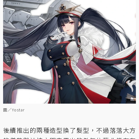
圖／Yostar
後續推出的兩種造型換了髮型，不過落落大方