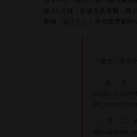
過 43 分鐘，就破百萬瀏覽、吸
簡稱「
ぬきたし
」等相關標籤給
「――俺が、ド
-ぬきたし
https://t.co/
pic.twitter.c
— ア
(@nukitashi_