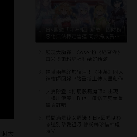
日V團體「深淵組」解散！因財務
惡化無法穩定營運 同步揭成員未
來去向
展現大胸襟！Coser扮《絕區零》
蕾米埃爾粉絲福利給好給滿
神隱兩年終於復活！《冰菓》同人
神繪師回歸 P站重新上傳大量創作
人妻除靈《打屁股驅魔師》出現
「梅川伊芙」Bug！這修了反而會
被負評吧
房間滿是孫女周邊！日V因幡はね
る送別摯愛祖母 籲粉絲珍惜相處
時光
腦洞大