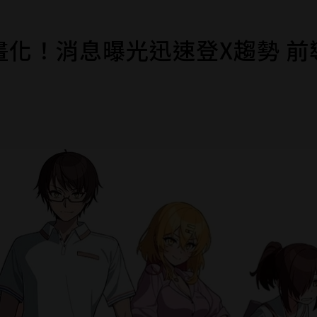
化！消息曝光迅速登X趨勢 前