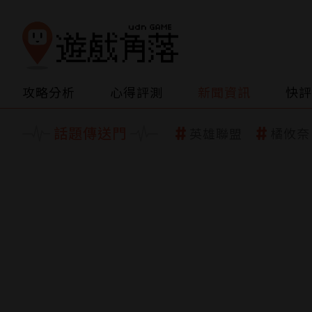
攻略分析
心得評測
新聞資訊
快評
話題傳送門
英雄聯盟
橘攸奈