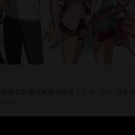
級島上的貧Ｏ該如何是好？》今（28）日宣
 PV。