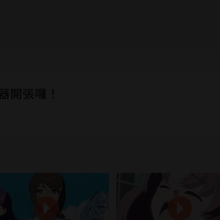
伺服器開張囉！