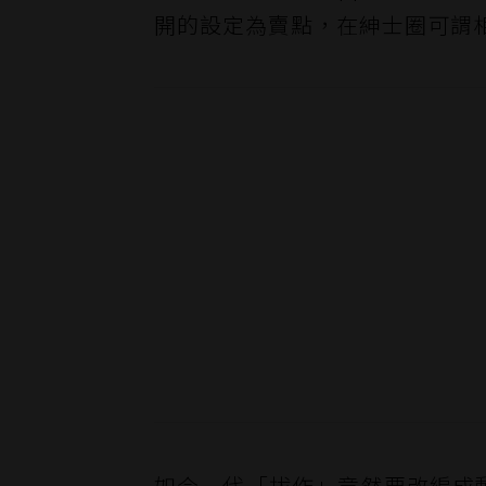
開的設定為賣點，在紳士圈可謂
如今一代「拔作」竟然要改編成