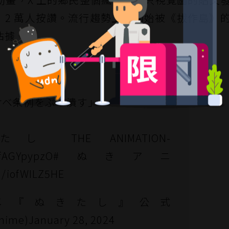
引 2 萬人按讚。流行趨勢上也開始被《拔作島》
佔據。
スケベ条例をぶっ潰す」
 THE ANIMATION-
mfAGYpypzO
#ぬきアニ
om/iofWILZ5HE
ニメ『ぬきたし』公式
anime)
January 28, 2024