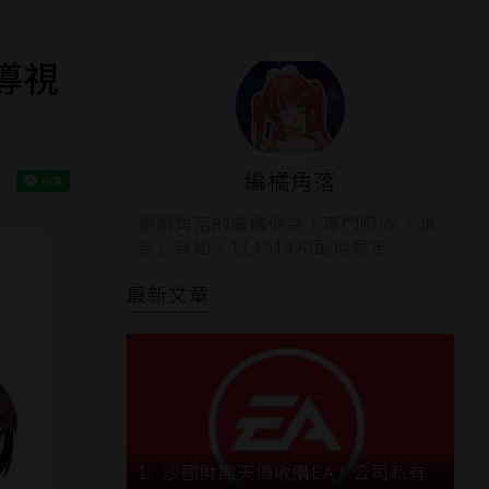
導視
編橘角落
遊戲角落的編橘攸奈，專門吸收「油
系」新知，114514初配信預定
最新文章
沙國財團天價收購EA！公司私有