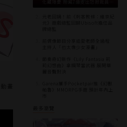
化藏隱憂 削減7億支出恐掀裁員風
暴？
元老回鍋！前《刺客教條：維京紀
元》遊戲總監回歸Ubisoft擔任品
牌總監
前偶像節目分享追愛老師全過程
主持人「也太像少女漫畫」
節奏奇幻新作《Lily Fantasia 莉
莉幻想曲》拿鋼琴當武器 展開華
麗音聲對決
Garena攜手Pocketpair推《幻獸
布動畫
帕魯》MMORPG手遊 預計年內上
市
最多瀏覽