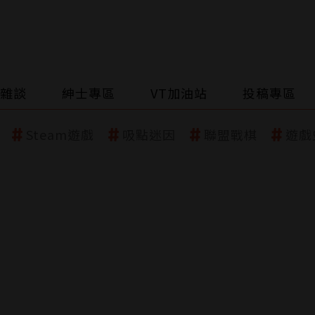
雜談
紳士專區
VT加油站
投稿專區
Steam遊戲
吸點迷因
聯盟戰棋
遊戲