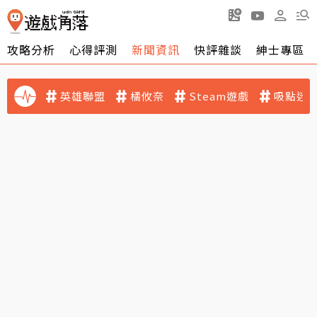
攻略分析
心得評測
新聞資訊
快評雜談
紳士專區
英雄聯盟
橘攸奈
Steam遊戲
吸點迷