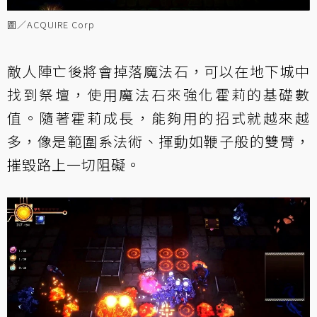
圖／ACQUIRE Corp
敵人陣亡後將會掉落魔法石，可以在地下城中
找到祭壇，使用魔法石來強化霍莉的基礎數
值。隨著霍莉成長，能夠用的招式就越來越
多，像是範圍系法術、揮動如鞭子般的雙臂，
摧毀路上一切阻礙。