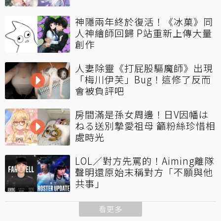
神隱兩年終於復活！《冰菓》同
人神繪師回歸 P站重新上傳大量
創作
人妻除靈《打屁股驅魔師》出現
「梅川伊芙」Bug！這修了反而
會被負評吧
房間滿是孫女周邊！日V因幡は
ねる送別摯愛祖母 籲粉絲珍惜相
處時光
LOL／對方先罵的！Aiming離隊
聲明還原始末稱對方「不願與他
共事」
看更多