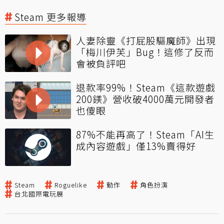
Steam 更多報導
人妻除靈《打屁股驅魔師》出現
「梅川伊芙」Bug！這修了反而
會被負評吧
退款率99%！Steam《這款遊戲
200鎂》營收破4000萬元開發者
也傻眼
87%不能再高了！Steam「AI生
成內容遊戲」僅13%賣得好
Steam
Roguelike
動作
角色扮演
台北國際電玩展