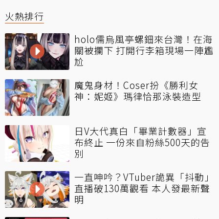
火熱排行
holo儒烏風亭螺鈿來台灣！在海
關被攔下 打開行李箱現場一陣尷
尬
魔鬼身材！Coser扮《勝利女
神：妮姬》瑪律恰那泳裝造型
日V大代真白「畢業計數器」宣
布終止 一份來自粉絲500天的告
別
一直呻吟？VTuber詭異「抖動」
直播破130萬觀看 本人發最新聲
明