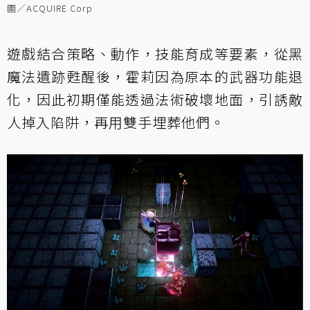
圖／ACQUIRE Corp
遊戲結合策略、動作，技能育成等要素，從黑
魔法遺跡甦醒後，霍莉因為原本的武器功能退
化，因此初期僅能透過法術破壞地面，引誘敵
人掉入陷阱，再用雙手埋葬他們。