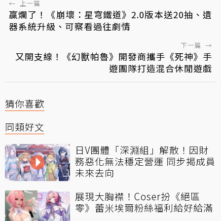
←
上一篇
贏爛了！《崩壞：星穹鐵道》2.0版本送20抽、遺
器系統升級、可察看過往劇情
下一篇
→
又開支線！《幻獸帕魯》開發商攜手《死神》手
遊團隊打造混合休閒遊戲
猜你喜歡
同類好文
日V團體「深淵組」解散！因財
務惡化無法穩定營運 同步揭成員
未來去向
展現大胸襟！Coser扮《絕區
零》蕾米埃爾粉絲福利給好給滿