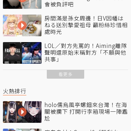
會被負評吧
房間滿是孫女周邊！日V因幡は
ねる送別摯愛祖母 籲粉絲珍惜相
處時光
LOL／對方先罵的！Aiming離隊
聲明還原始末稱對方「不願與他
共事」
看更多
火熱排行
holo儒烏風亭螺鈿來台灣！在海
關被攔下 打開行李箱現場一陣尷
尬