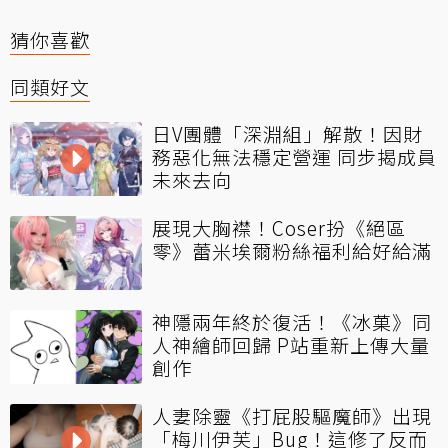
猜你喜歡
同類好文
日V團體「深淵組」解散！因財
務惡化無法穩定營運 同步揭成員
未來去向
展現大胸襟！Coser扮《絕區
零》蕾米埃爾粉絲福利給好給滿
神隱兩年終於復活！《冰菓》同
人神繪師回歸 P站重新上傳大量
創作
人妻除靈《打屁股驅魔師》出現
「梅川伊芙」Bug！這修了反而