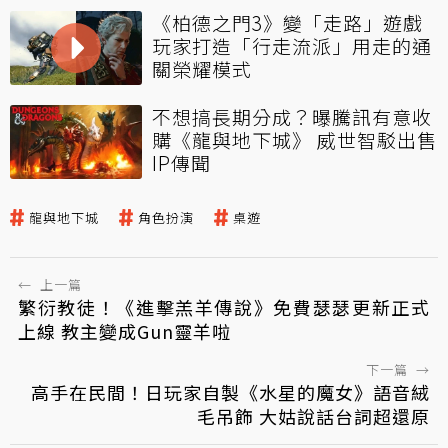
《柏德之門3》變「走路」遊戲
玩家打造「行走流派」用走的通
關榮耀模式
不想搞長期分成？曝騰訊有意收
購《龍與地下城》 威世智駁出售
IP傳聞
龍與地下城
角色扮演
桌遊
←
上一篇
繁衍教徒！《進擊羔羊傳說》免費瑟瑟更新正式
上線 教主變成Gun靈羊啦
下一篇
→
高手在民間！日玩家自製《水星的魔女》語音絨
毛吊飾 大姑說話台詞超還原