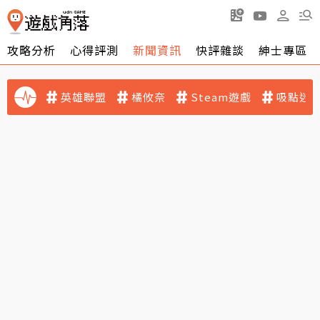
攻略分析
心得評測
新聞資訊
快評雜談
紳士專區
英雄聯盟
橘攸奈
Steam遊戲
吸點迷