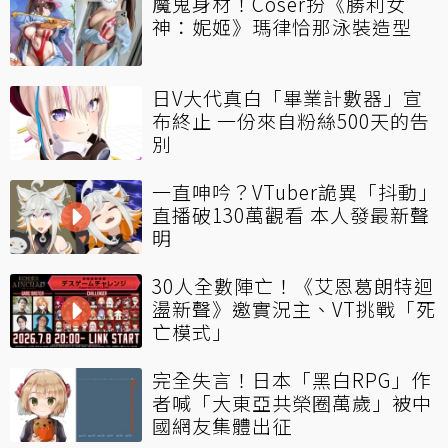
魔鬼身材！Coser扮《勝利女
神：妮姬》瑪律恰那泳裝造型
日V大代真白「畢業計數器」宣
布終止 一份來自粉絲500天的告
別
一直呻吟？VTuber詭異「抖動」
直播破130萬觀看 本人發最新聲
明
30人全數陣亡！《艾恩葛朗特迴
盪新聲》邀實況主、VT挑戰「死
亡模式」
完全失言！日本「黑白RPG」作
者喊「大東亞共榮圈萬歲」被中
國網友集體出征