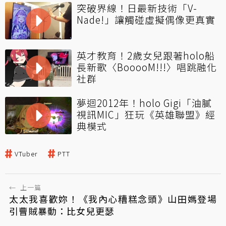
突破界線！日最新技術「V-
Nade!」讓觸碰虛擬偶像更真實
英才教育！2歲女兒跟著holo船
長新歌〈BooooM!!!〉唱跳融化
社群
夢迴2012年！holo Gigi「油膩
視訊MIC」狂玩《英雄聯盟》經
典模式
VTuber
PTT
←
上一篇
太太我喜歡妳！《我內心糟糕念頭》山田媽登場
引曹賊暴動：比女兒更瑟