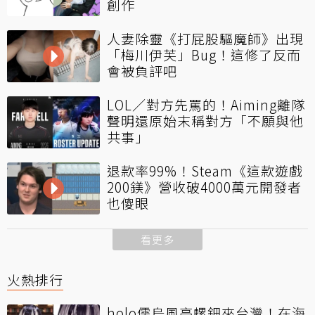
創作
人妻除靈《打屁股驅魔師》出現
「梅川伊芙」Bug！這修了反而
會被負評吧
LOL／對方先罵的！Aiming離隊
聲明還原始末稱對方「不願與他
共事」
退款率99%！Steam《這款遊戲
200鎂》營收破4000萬元開發者
也傻眼
看更多
火熱排行
holo儒烏風亭螺鈿來台灣！在海