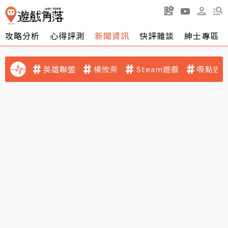
攻略分析
心得評測
新聞資訊
快評雜談
紳士專區
英雄聯盟
橘攸奈
Steam遊戲
吸點迷