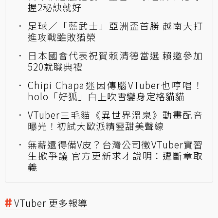
握2秘訣就好
足球／「藍武士」亞洲盃首勝 越南大打
進攻戰雖敗猶榮
日本國會代表祝賀賴清德當選 賴邀參加
520就職典禮
Chipi Chapa迷因傳腦VTuber也哼唱！
holo「好狐」白上吹雪變身定格貓貓
VTuber三毛貓《異世界溫泉》動畫配音
曝光！初試大歐派精靈甜美聲線
無薪還得備V皮？台灣公司徵VTuber實習
生掀爭議 官方更新求才說明：遭斷章取
義
VTuber 更多報導