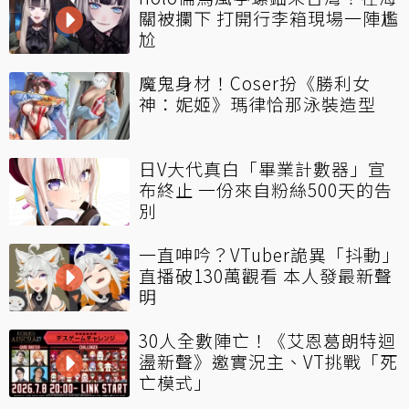
關被攔下 打開行李箱現場一陣尷
尬
魔鬼身材！Coser扮《勝利女
神：妮姬》瑪律恰那泳裝造型
日V大代真白「畢業計數器」宣
布終止 一份來自粉絲500天的告
別
一直呻吟？VTuber詭異「抖動」
直播破130萬觀看 本人發最新聲
明
30人全數陣亡！《艾恩葛朗特迴
盪新聲》邀實況主、VT挑戰「死
亡模式」