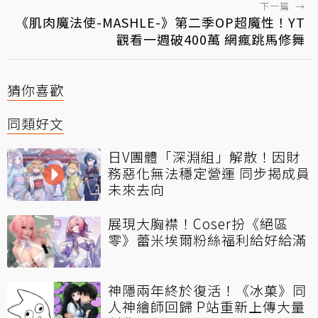
下一篇
→
《肌肉魔法使-MASHLE-》第二季OP超魔性！YT
觀看一週破400萬 網瘋跳馬修舞
猜你喜歡
同類好文
日V團體「深淵組」解散！因財
務惡化無法穩定營運 同步揭成員
未來去向
展現大胸襟！Coser扮《絕區
零》蕾米埃爾粉絲福利給好給滿
神隱兩年終於復活！《冰菓》同
人神繪師回歸 P站重新上傳大量