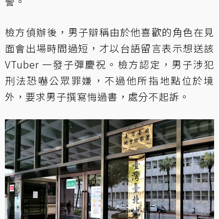
警。
檢方偵辦後，男子辯稱由於他喜歡的角色在見
面會出場時間過短，才以台語留言表示想送該
VTuber 一發子彈慶祝。檢方認定，男子涉犯
刑法恐嚇公眾罪嫌，不過他所指地點位於境
外，要求男子撰寫悔過書，處分不起訴。