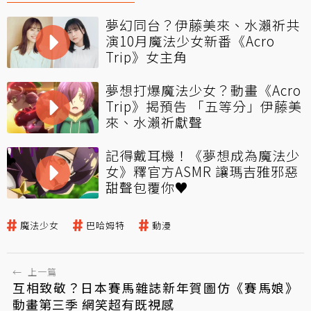
夢幻同台？伊藤美來、水瀨祈共
演10月魔法少女新番《Acro
Trip》女主角
夢想打爆魔法少女？動畫《Acro
Trip》揭預告 「五等分」伊藤美
來、水瀨祈獻聲
記得戴耳機！《夢想成為魔法少
女》釋官方ASMR 讓瑪吉雅邪惡
甜聲包覆你♥
魔法少女
巴哈姆特
動漫
←
上一篇
互相致敬？日本賽馬雜誌新年賀圖仿《賽馬娘》
動畫第三季 網笑超有既視感