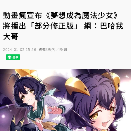
動畫瘋宣布《夢想成為魔法少女》
將播出「部分修正版」 網：巴哈我
大哥
2024-01-02 15:56
遊戲角落／啄雞