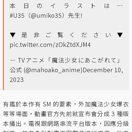
本日のイラストは…
#U35
（
@umiko35
）先生!
▼是非ご覧ください▼
pic.twitter.com/zOkZtdXJM4
— TVアニメ「魔法少女にあこがれて」
公式 (@mahoako_anime)
December 10,
2023
有鑑於本作有 SM 的要素，外加魔法少女爆衣
等等場面，動畫官方先前就宣布會分成 3 種版
本播出。電視跟網路串流平台版本，因應分級