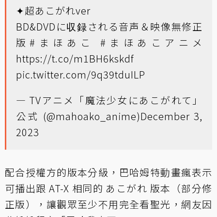
✦超あこがれver
BD&DVDに収録される音声＆映像無修正
版
#まほあこ
#まほあこアニメ
https://t.co/m1BH6kskdf
pic.twitter.com/9q39tduILP
— TVアニメ「魔法少女にあこがれて」
公式 (@mahoako_anime)
December 3,
2023
配合授權方的版本分級，巴哈姆特動畫瘋表示
可播出跟 AT-X 相同的 あこがれ 版本（部分修
正版），讓觀眾至少不用完全看聖光，網友因