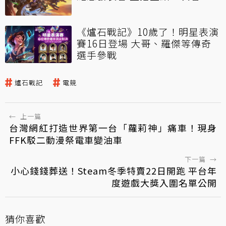
《爐石戰記》10歲了！明星表演
賽16日登場 大哥、羅傑等傳奇
選手參戰
爐石戰記
電競
←
上一篇
台灣網紅打造世界第一台「蘿莉神」痛車！現身
FFK駁二動漫祭電車變油車
下一篇
→
小心錢錢葬送！Steam冬季特賣22日開跑 平台年
度遊戲大獎入圍名單公開
猜你喜歡