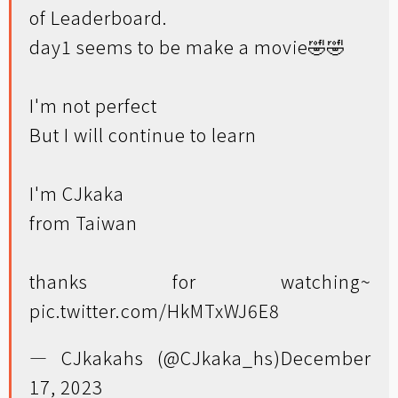
of Leaderboard.
day1 seems to be make a movie🤣🤣
I'm not perfect
But I will continue to learn
I'm CJkaka
from Taiwan
thanks for watching~
pic.twitter.com/HkMTxWJ6E8
— CJkakahs (@CJkaka_hs)
December
17, 2023