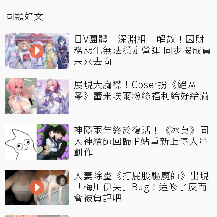
同類好文
日V團體「深淵組」解散！因財
務惡化無法穩定營運 同步揭成員
未來去向
展現大胸襟！Coser扮《絕區
零》蕾米埃爾粉絲福利給好給滿
神隱兩年終於復活！《冰菓》同
人神繪師回歸 P站重新上傳大量
創作
人妻除靈《打屁股驅魔師》出現
「梅川伊芙」Bug！這修了反而
會被負評吧