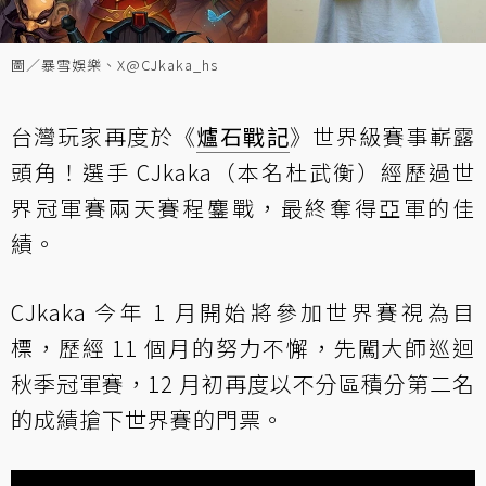
圖／暴雪娛樂、X@CJkaka_hs
台灣玩家再度於《
爐石戰記
》世界級賽事嶄露
頭角！選手 CJkaka（本名杜武衡）經歷過世
界冠軍賽兩天賽程鏖戰，最終奪得亞軍的佳
績。
CJkaka 今年 1 月開始將參加世界賽視為目
標，歷經 11 個月的努力不懈，先闖大師巡迴
秋季冠軍賽，12 月初再度以不分區積分第二名
的成績搶下世界賽的門票。