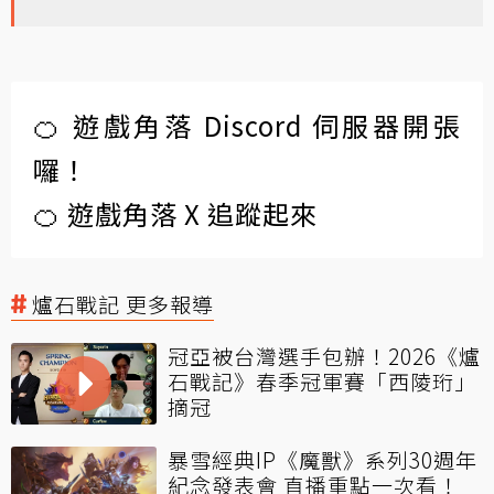
🍊 遊戲角落 Discord 伺服器開張
囉！
🍊 遊戲角落 X 追蹤起來
爐石戰記 更多報導
冠亞被台灣選手包辦！2026《爐
石戰記》春季冠軍賽「西陵珩」
摘冠
暴雪經典IP《魔獸》系列30週年
紀念發表會 直播重點一次看！