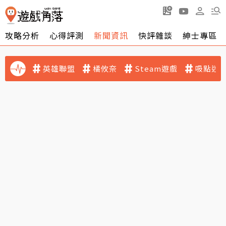
攻略分析
心得評測
新聞資訊
快評雜談
紳士專區
英雄聯盟
橘攸奈
Steam遊戲
吸點迷