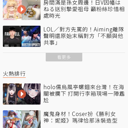
房間滿是孫女周邊！日V因幡は
ねる送別摯愛祖母 籲粉絲珍惜相
處時光
LOL／對方先罵的！Aiming離隊
聲明還原始末稱對方「不願與他
共事」
看更多
火熱排行
holo儒烏風亭螺鈿來台灣！在海
關被攔下 打開行李箱現場一陣尷
尬
魔鬼身材！Coser扮《勝利女
神：妮姬》瑪律恰那泳裝造型