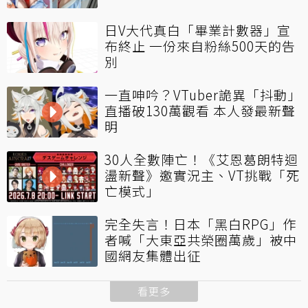
日V大代真白「畢業計數器」宣
布終止 一份來自粉絲500天的告
別
一直呻吟？VTuber詭異「抖動」
直播破130萬觀看 本人發最新聲
明
30人全數陣亡！《艾恩葛朗特迴
盪新聲》邀實況主、VT挑戰「死
亡模式」
完全失言！日本「黑白RPG」作
者喊「大東亞共榮圈萬歲」被中
國網友集體出征
看更多