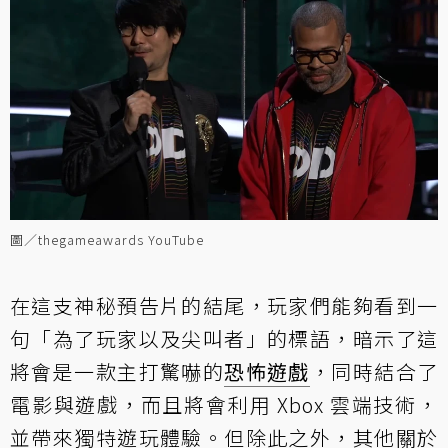
圖／thegameawards YouTube
在這支神秘預告片的結尾，玩家們能夠看到一
句「為了玩家以及尖叫者」的標語，暗示了這
將會是一款主打驚嚇的
恐怖遊戲
，同時結合了
電影與遊戲，而且將會利用 Xbox 雲端技術，
並帶來獨特遊玩體驗。但除此之外，其他關於