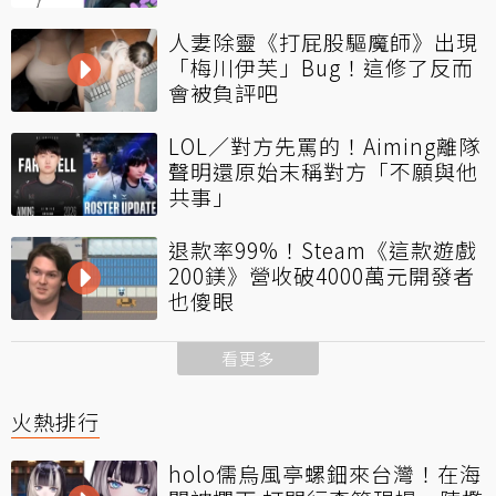
人妻除靈《打屁股驅魔師》出現
「梅川伊芙」Bug！這修了反而
會被負評吧
LOL／對方先罵的！Aiming離隊
聲明還原始末稱對方「不願與他
共事」
退款率99%！Steam《這款遊戲
200鎂》營收破4000萬元開發者
也傻眼
看更多
火熱排行
holo儒烏風亭螺鈿來台灣！在海