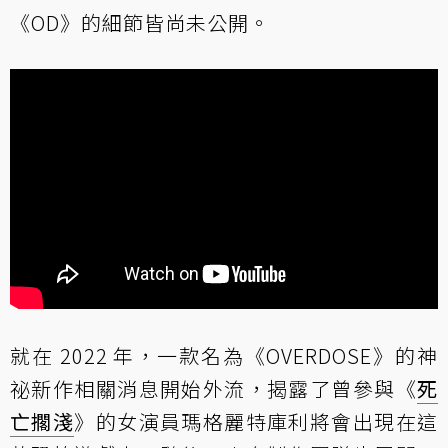
《OD》的細節皆尚未公開。
就在 2022 年，一款名為《OVERDOSE》的神
祕新作相關消息開始外流，揭露了曾參與《
死
亡擱淺
》的女演員瑪格麗特庫利將會出現在這