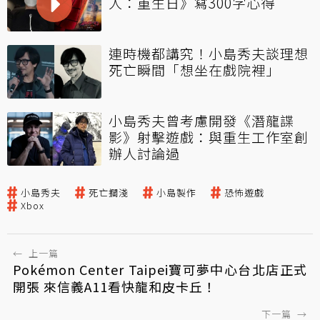
人：重生日》寫300字心得
連時機都講究！小島秀夫談理想
死亡瞬間「想坐在戲院裡」
小島秀夫曾考慮開發《潛龍諜
影》射擊遊戲：與重生工作室創
辦人討論過
小島秀夫
死亡擱淺
小島製作
恐怖遊戲
Xbox
←
上一篇
Pokémon Center Taipei寶可夢中心台北店正式
開張 來信義A11看快龍和皮卡丘！
下一篇
→