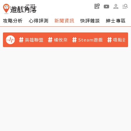
攻略分析
心得評測
新聞資訊
快評雜談
紳士專區
英雄聯盟
橘攸奈
Steam遊戲
吸點迷