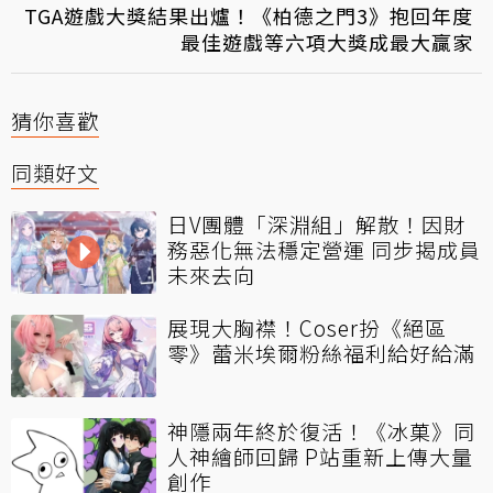
TGA遊戲大獎結果出爐！《柏德之門3》抱回年度
最佳遊戲等六項大獎成最大贏家
猜你喜歡
同類好文
日V團體「深淵組」解散！因財
務惡化無法穩定營運 同步揭成員
未來去向
展現大胸襟！Coser扮《絕區
零》蕾米埃爾粉絲福利給好給滿
神隱兩年終於復活！《冰菓》同
人神繪師回歸 P站重新上傳大量
創作