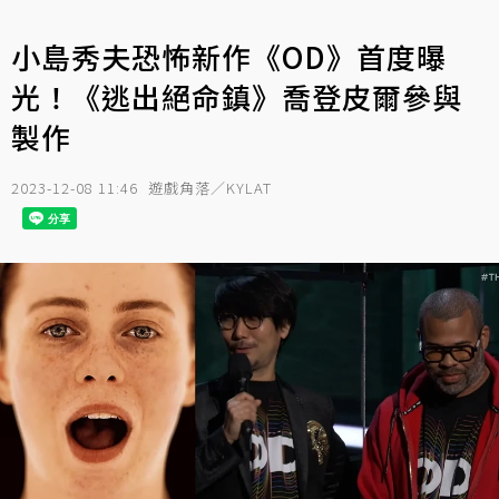
小島秀夫恐怖新作《OD》首度曝
光！《逃出絕命鎮》喬登皮爾參與
製作
2023-12-08 11:46
遊戲角落／KYLAT