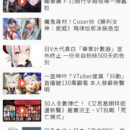
關被攔下 打開行李箱現場一陣尷
尬
魔鬼身材！Coser扮《勝利女
神：妮姬》瑪律恰那泳裝造型
日V大代真白「畢業計數器」宣
布終止 一份來自粉絲500天的告
別
一直呻吟？VTuber詭異「抖動」
直播破130萬觀看 本人發最新聲
明
30人全數陣亡！《艾恩葛朗特迴
盪新聲》邀實況主、VT挑戰「死
亡模式」