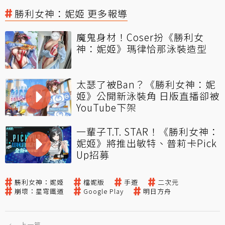
勝利女神：妮姬 更多報導
魔鬼身材！Coser扮《勝利女
神：妮姬》瑪律恰那泳裝造型
太瑟了被Ban？《勝利女神：妮
姬》公開新泳裝角 日版直播卻被
YouTube下架
一輩子T.T. STAR！《勝利女神：
妮姬》將推出敏特、普莉卡Pick
Up招募
勝利女神：妮姬
檔妮版
手遊
二次元
崩壞：星穹鐵道
Google Play
明日方舟
←
上一篇