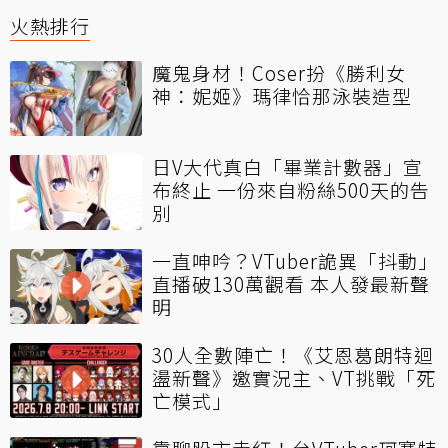
火熱排行
魔鬼身材！Coser扮《勝利女
神：妮姬》瑪律恰那泳裝造型
日V大代真白「畢業計數器」宣
布終止 一份來自粉絲500天的告
別
一直呻吟？VTuber詭異「抖動」
直播破130萬觀看 本人發最新聲
明
30人全數陣亡！《艾恩葛朗特迴
盪新聲》邀實況主、VT挑戰「死
亡模式」