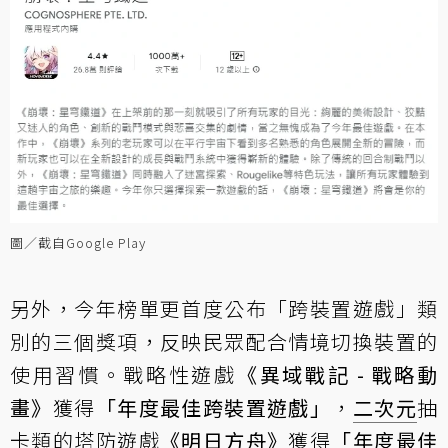
圖／截自Google Play
另外，今年榜單更首度公布「跨裝置遊戲」類
別的三個獎項，反映民眾配合情境切換裝置的
使用習慣。戰略性遊戲
《異域戰記 - 戰略動
畫》
獲得
「年度最佳跨裝置遊戲」
，
二次元
抽
卡類的塔防遊戲
《
明日方舟
》
獲得
「年度最佳