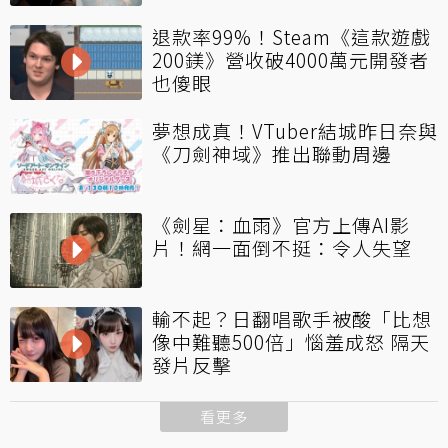
退款率99%！Steam《這款遊戲
200鎂》營收破4000萬元開發者
也傻眼
夢想成真！VTuber結城昨日奈與
《刀劍神域》推出聯動周邊
《劍星：血雨》官方上傳AI影
片！網一面倒不挺：令人失望
輸不起？日翻唱歌手被酸「比想
像中難聽500倍」惱羞成怒 隔天
發片反擊
看更多