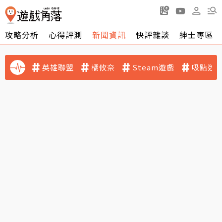
攻略分析
心得評測
新聞資訊
快評雜談
紳士專區
英雄聯盟
橘攸奈
Steam遊戲
吸點迷