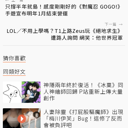
只撐半年就島！感度剛剛好的《對魔忍 GOGO!》
手遊宣布明年1月結束營運
下一篇
→
LOL／不用上學嗎？T1上路Zeus玩《絕地求生》
遭路人詢問 網笑：他世界冠軍
猜你喜歡
同類好文
神隱兩年終於復活！《冰菓》同
人神繪師回歸 P站重新上傳大量
創作
人妻除靈《打屁股驅魔師》出現
「梅川伊芙」Bug！這修了反而
會被負評吧