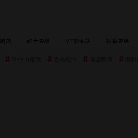
雜談
紳士專區
VT加油站
投稿專區
Steam遊戲
吸點迷因
聯盟戰棋
遊戲