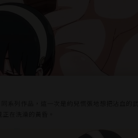
ar 再次釋出同系列作品，這一次是約兒慌張地想把沾血的
見正在洗澡的黃昏。