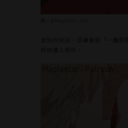
圖／@Maplestar_Art
豈知約兒這一頂讓黃昏「一觸即
將她摟入懷中。