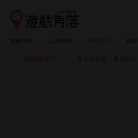
攻略分析
心得評測
新聞資訊
快評
話題傳送門
英雄聯盟
橘攸奈