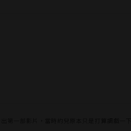
 年 6 月釋出第一部影片，當時約兒原本只是打算調戲一