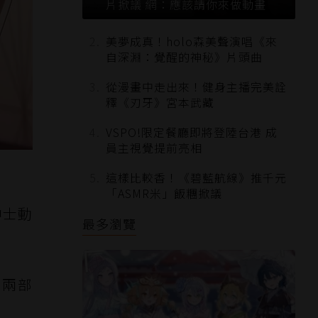
片掀議 網：應該請你來做動畫
美夢成真！holo森美聲演唱《來
自深淵：覺醒的神秘》片頭曲
從漫畫中走出來！健身主播完美詮
釋《刃牙》宮本武藏
VSPO!限定餐廳即將登陸台港 成
員主視覺提前亮相
這樣比較香！《碧藍航線》推千元
「ASMR米」飯糰掀議
紳士動
最多瀏覽
的兩部