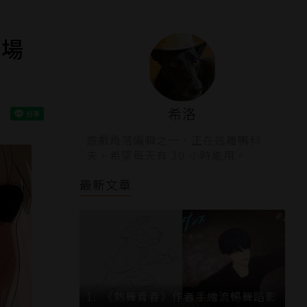
 場
希洛
遊戲角落編輯之一，正在逃離鴨科
夫，希望每天有 30 小時能用。
最新文章
《熱舞青春》作者手繪流暢舞蹈影