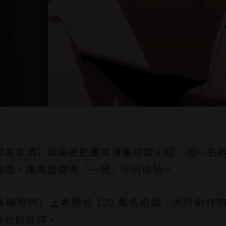
諜家家酒
》無論是
動畫
或漫畫相當火紅，而一名
壞壞，讓場面變得「一發」不可收拾。
（舊稱推特）上累積逾 120 萬名追蹤，他所創作
受社群好評。