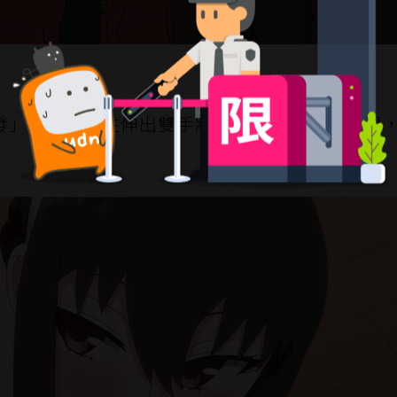
發」，他忍不住伸出雙手將約兒玩弄於股掌之間