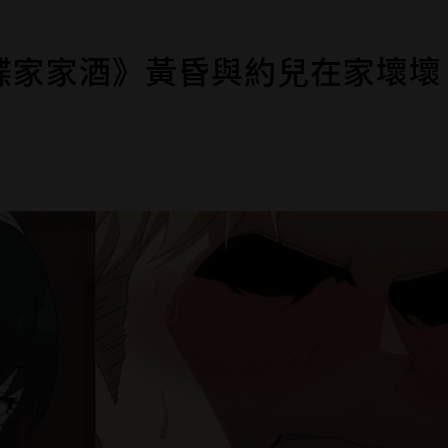
諜家家酒》黃昏與約兒在家壞壞