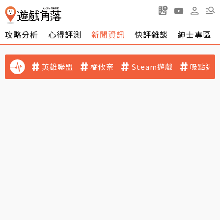
攻略分析
心得評測
新聞資訊
快評雜談
紳士專區
英雄聯盟
橘攸奈
Steam遊戲
吸點迷