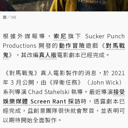
圖／SIE
根據外媒報導，
索尼
旗下 Sucker Punch
Productions 開發的
動作冒險
遊戲《
對馬戰
鬼
》，其改編
真人版
電影劇本已經完成。
《對馬戰鬼》真人電影製作的消息，於 2021
年 3 月公開，由《捍衛任務》（John Wick）
系列導演 Chad Stahelski 執導。最近導演
接受
娛樂媒體 Screen Rant 採訪
時，透露劇本已
經完成，且創意團隊很快就會聚首，並表明可
以期待開始全面製作。