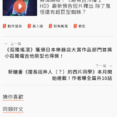
HD》最新預告短片釋出 除了鬼
怪還有超巨型蜘蛛？
動作冒險
真人版
對馬戰鬼
索尼
←
上一篇
《孤獨搖滾》獲頒日本樂器店大賞作品部門首獎
小孤獨電吉他原型也得獎！
下一篇
→
新糖番《擅長捉弄人（？）的西片同學》本月開
始連載！作者曝全篇共10話
猜你喜歡
同類好文