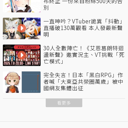
布終止 一份來自粉絲500天的告
別
一直呻吟？VTuber詭異「抖動」
直播破130萬觀看 本人發最新聲
明
30人全數陣亡！《艾恩葛朗特迴
盪新聲》邀實況主、VT挑戰「死
亡模式」
完全失言！日本「黑白RPG」作
者喊「大東亞共榮圈萬歲」被中
國網友集體出征
看更多