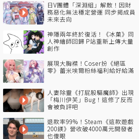
日V團體「深淵組」解散！因財
務惡化無法穩定營運 同步揭成員
未來去向
神隱兩年終於復活！《冰菓》同
人神繪師回歸 P站重新上傳大量
創作
展現大胸襟！Coser扮《絕區
零》蕾米埃爾粉絲福利給好給滿
人妻除靈《打屁股驅魔師》出現
「梅川伊芙」Bug！這修了反而
會被負評吧
退款率99%！Steam《這款遊戲
200鎂》營收破4000萬元開發者
也傻眼