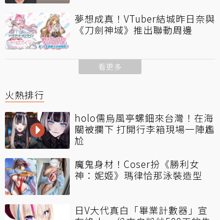
夢想成真！VTuber結城昨日奈與
《刀劍神域》推出聯動周邊
看更多
火熱排行
holo儒烏風亭螺鈿來台灣！在海
關被攔下 打開行李箱現場一陣尷
尬
魔鬼身材！Coser扮《勝利女
神：妮姬》瑪律恰那泳裝造型
日V大代真白「畢業計數器」宣