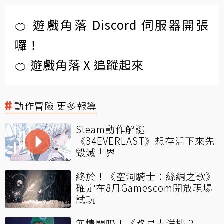
🍊 遊戲角落 Discord 伺服器開張
囉！
🍊 遊戲角落 X 追蹤起來
動作冒險 更多報導
Steam動作解謎
《34EVERLAST》想存活下來先
毀滅世界
終於！《空洞騎士：絲綢之歌》
確定在8月Gamescom開放現場
試玩
無情開吸！《路易吉洋樓 2