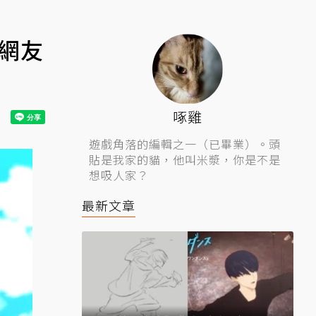
 網友
啄雞
遊戲角落的編輯之一（已畢業）。頭
貼是我家的貓，他叫米漿，你是不是
想吸人家？
最新文章