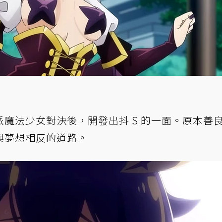
魔法少女對決後，開發出抖 S 的一面。原本善
與夢想相反的道路。