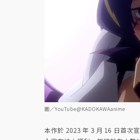
圖／YouTube@KADOKAWAanime
本作於 2023 年 3 月 16 