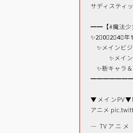
サディスティ
━━【
#魔法
✨2⃣0⃣2⃣4
✨メインビジ
✨メインP
✨新キャラ＆
━━━━━━
▼メインPV▼
アニメ
pic.tw
— TVアニ