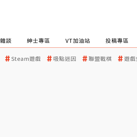
雜談
紳士專區
VT加油站
投稿專區
Steam遊戲
吸點迷因
聯盟戰棋
遊戲