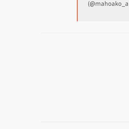
(@mahoako_a