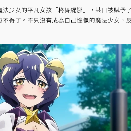
魔法少女的平凡女孩「柊舞緹娜」，某日被賦予
身不得了。不只沒有成為自己憧憬的魔法少女，