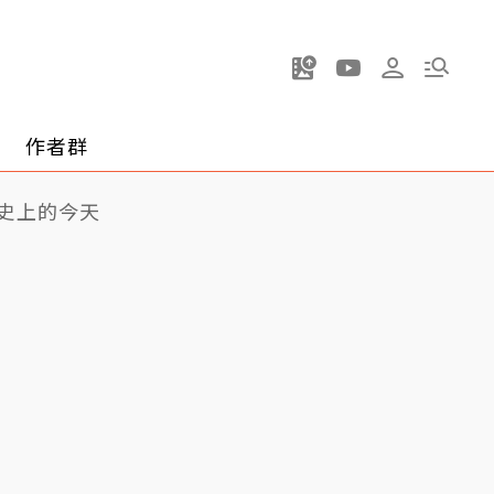
作者群
史上的今天