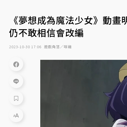
《夢想成為魔法少女》動畫明
仍不敢相信會改編
2023-10-30 17:06
遊戲角落／啄雞