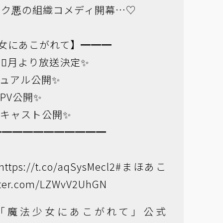
ック悪の組織コメディ開幕…♡
少女にあこがれて
】━━━
⃣年1⃣月より放送決定✨
ュアル公開✨
V公開✨
キャスト公開✨
━━━━━━━━━━━
https://t.co/aqSysMecl2
#まほあこ
itter.com/LZWvV2UhGN
メ「魔法少女にあこがれて」公式