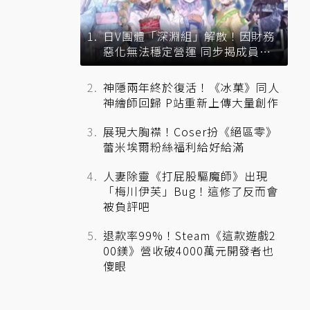
日V團體「深淵組」解散！因財務
惡化無法穩定營運 同步揭成員未
來去向
神隱兩年終於復活！《冰菓》同人
神繪師回歸 P站重新上傳大量創作
展現大胸襟！Coser扮《絕區零》
蕾米埃爾粉絲福利給好給滿
人妻除靈《打屁股驅魔師》出現
「梅川伊芙」Bug！這修了反而會
被負評吧
退款率99%！Steam《這款遊戲2
00鎂》營收破4000萬元開發者也
傻眼