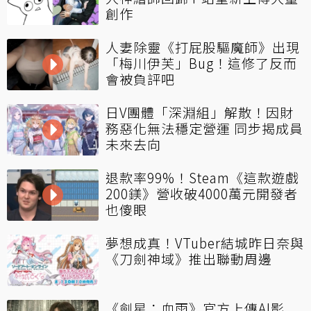
創作
人妻除靈《打屁股驅魔師》出現
「梅川伊芙」Bug！這修了反而
會被負評吧
日V團體「深淵組」解散！因財
務惡化無法穩定營運 同步揭成員
未來去向
退款率99%！Steam《這款遊戲
200鎂》營收破4000萬元開發者
也傻眼
夢想成真！VTuber結城昨日奈與
《刀劍神域》推出聯動周邊
《劍星：血雨》官方上傳AI影