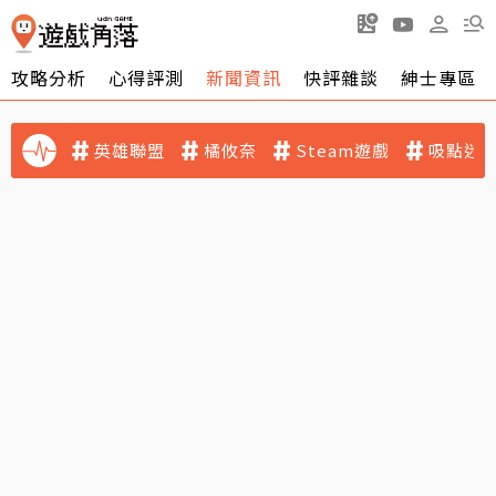
攻略分析
心得評測
新聞資訊
快評雜談
紳士專區
英雄聯盟
橘攸奈
Steam遊戲
吸點迷