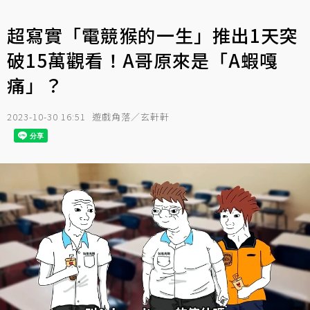
超寫實「電競猴的一生」推出1天突
破15萬觀看！A哥原來是「A蝦嘎
痛」？
2023-10-30 16:51
遊戲角落／玄軒軒