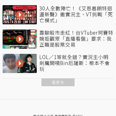
30人全數陣亡！《艾恩葛朗特迴
盪新聲》邀實況主、VT挑戰「死
亡模式」
靠聊股市走紅！台VTuber珂賽特
婉拒觀眾「直播看盤」要求：我
正職是股票交易
LOL／1等就全錯？實況主小明
劍魔開噴Bin厄薩斯：根本不會
玩
看更多
聯合線上公司 著作權所有 ©2021