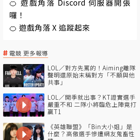
🍊 遊戲角落 Discord 伺服器開張
囉！
🍊 遊戲角落 X 追蹤起來
電競 更多報導
LOL／對方先罵的！Aiming離隊
聲明還原始末稱對方「不願與他
共事」
LOL／開季就出事？KT證實選手
嚴重不和 二隊小將臨危上陣竟打
贏T1
《英雄聯盟》「Bin大小姐」是
什麼？高傲選手慘遭網友鬼畜性