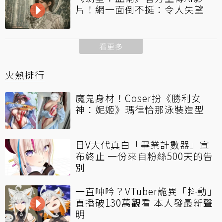
片！網一面倒不挺：令人失望
看更多
火熱排行
魔鬼身材！Coser扮《勝利女
神：妮姬》瑪律恰那泳裝造型
日V大代真白「畢業計數器」宣
布終止 一份來自粉絲500天的告
別
一直呻吟？VTuber詭異「抖動」
直播破130萬觀看 本人發最新聲
明