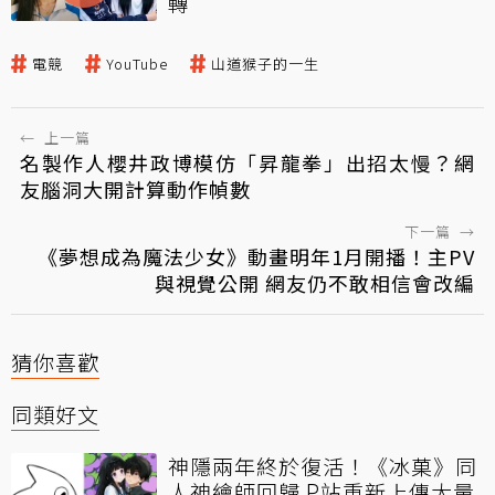
轉
電競
YouTube
山道猴子的一生
←
上一篇
名製作人櫻井政博模仿「昇龍拳」出招太慢？網
友腦洞大開計算動作幀數
下一篇
→
《夢想成為魔法少女》動畫明年1月開播！主PV
與視覺公開 網友仍不敢相信會改編
猜你喜歡
同類好文
神隱兩年終於復活！《冰菓》同
人神繪師回歸 P站重新上傳大量