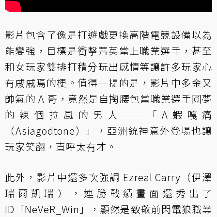
影片包含了像是打遊戲更換高階電競設備以為
能變強，目標是衝擊菁英當上職業選手，甚至
和女玩家雙排打積分玩出感情等讓許多玩家心
有戚戚焉的梗。值得一提的是，影片中多金又
帥氣的 A 哥，竟然是自掏腰包當職業選手圓夢
的辣個拉風的男人──「A蝦嘎痛
（Asiagodtone）」，亞洲統神意外登場也讓
玩家笑翻，直呼太有才。
此外，影片中還多次強調 Ezreal Carry（伊澤
瑞爾凱瑞），連勝戰績畫面還秀出了
ID「NeVeR_Win」，顯然是致敬前閃電狼職業