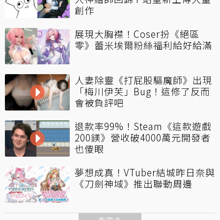
創作
展現大胸襟！Coser扮《絕區
零》蕾米埃爾粉絲福利給好給滿
人妻除靈《打屁股驅魔師》出現
「梅川伊芙」Bug！這修了反而
會被負評吧
退款率99%！Steam《這款遊戲
200鎂》營收破4000萬元開發者
也傻眼
夢想成真！VTuber結城昨日奈與
《刀劍神域》推出聯動周邊