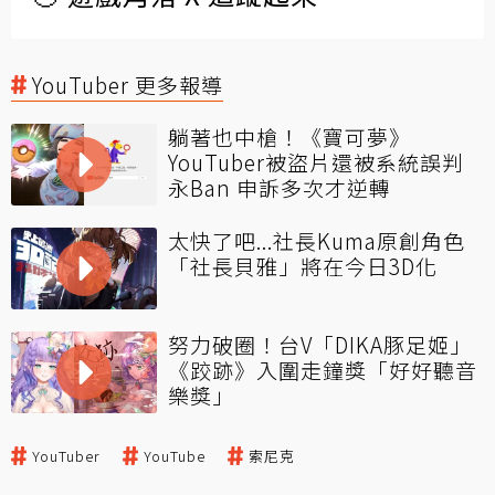
YouTuber 更多報導
躺著也中槍！《寶可夢》
YouTuber被盜片還被系統誤判
永Ban 申訴多次才逆轉
太快了吧...社長Kuma原創角色
「社長貝雅」將在今日3D化
努力破圈！台V「DIKA豚足姬」
《跤跡》入圍走鐘獎「好好聽音
樂獎」
YouTuber
YouTube
索尼克