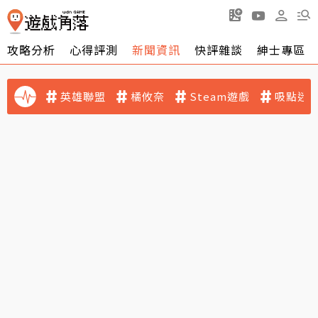
攻略分析
心得評測
新聞資訊
快評雜談
紳士專區
英雄聯盟
橘攸奈
Steam遊戲
吸點迷