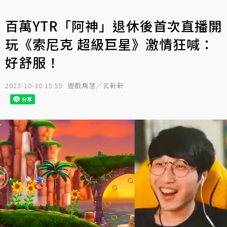
百萬YTR「阿神」退休後首次直播開
玩《索尼克 超級巨星》激情狂喊：
好舒服！
2023-10-30 15:55
遊戲角落／玄軒軒