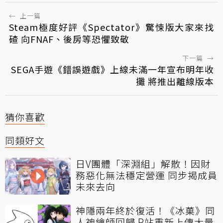
←
上一篇
Steam極度好評《Spectator》驚悚版大家來找
碴 向FNAF、後房等恐懼致敬
下一篇
→
SEGA手遊《錯誤遊戲》上線未滿一年宣布明年收
攤 將推出離線版本
猜你喜歡
同類好文
日V團體「深淵組」解散！因財
務惡化無法穩定營運 同步揭成員
未來去向
神隱兩年終於復活！《冰菓》同
人神繪師回歸 P站重新上傳大量