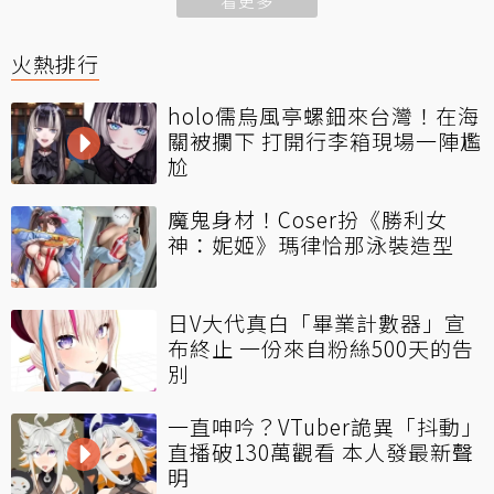
看更多
火熱排行
holo儒烏風亭螺鈿來台灣！在海
關被攔下 打開行李箱現場一陣尷
尬
魔鬼身材！Coser扮《勝利女
神：妮姬》瑪律恰那泳裝造型
日V大代真白「畢業計數器」宣
布終止 一份來自粉絲500天的告
別
一直呻吟？VTuber詭異「抖動」
直播破130萬觀看 本人發最新聲
明