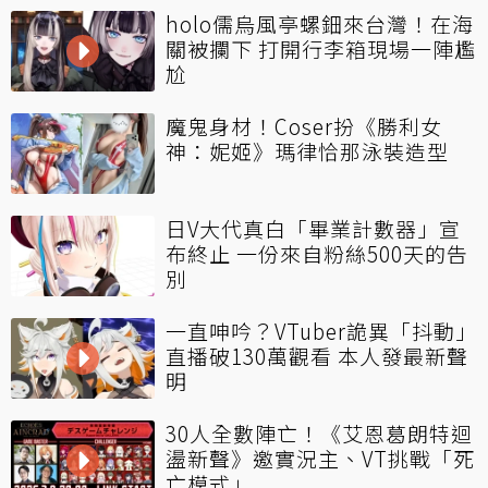
holo儒烏風亭螺鈿來台灣！在海
關被攔下 打開行李箱現場一陣尷
尬
魔鬼身材！Coser扮《勝利女
神：妮姬》瑪律恰那泳裝造型
日V大代真白「畢業計數器」宣
布終止 一份來自粉絲500天的告
別
一直呻吟？VTuber詭異「抖動」
直播破130萬觀看 本人發最新聲
明
30人全數陣亡！《艾恩葛朗特迴
盪新聲》邀實況主、VT挑戰「死
亡模式」