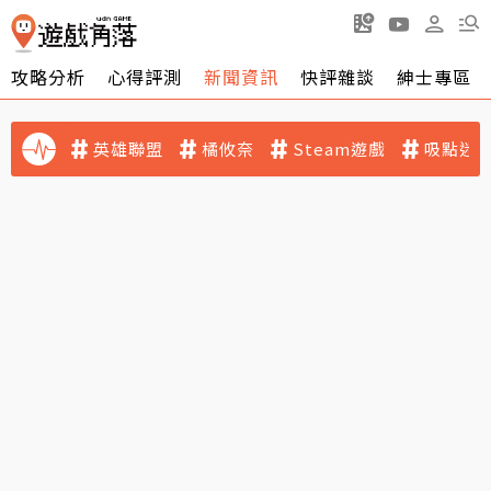
攻略分析
心得評測
新聞資訊
快評雜談
紳士專區
英雄聯盟
橘攸奈
Steam遊戲
吸點迷