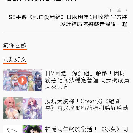
下一篇
→
SE手遊《死亡愛麗絲》日服明年1月收攤 官方將
設計結局陪遊戲走最後一程
猜你喜歡
同類好文
日V團體「深淵組」解散！因財
務惡化無法穩定營運 同步揭成員
未來去向
展現大胸襟！Coser扮《絕區
零》蕾米埃爾粉絲福利給好給滿
神隱兩年終於復活！《冰菓》同