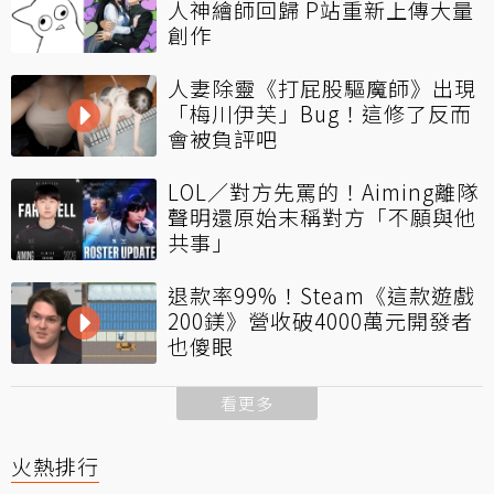
人神繪師回歸 P站重新上傳大量
創作
人妻除靈《打屁股驅魔師》出現
「梅川伊芙」Bug！這修了反而
會被負評吧
LOL／對方先罵的！Aiming離隊
聲明還原始末稱對方「不願與他
共事」
退款率99%！Steam《這款遊戲
200鎂》營收破4000萬元開發者
也傻眼
看更多
火熱排行