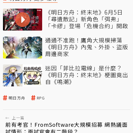
《明日方舟：終末地》6月5日
「尋遺散記」新角色「弭弗」
「卡繆」登場「危機合約」開啟
通通不准跑！鷹角大規模掃蕩
《明日方舟》內鬼、外掛、盜版
周邊商家
迷因「菲比拉電線」是什麼？
《明日方舟：終末地》梗圖竟出
自《鳴潮》
明日方舟
RPG
←
上一篇
前有考官！FromSoftware大規模招募 網熱議面
試情形：面試官會有二階段？