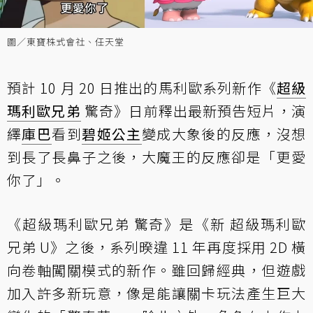
圖／東寶株式會社、任天堂
預計 10 月 20 日推出的馬利歐系列新作《
超級
瑪利歐兄弟
驚奇》日前釋出最新預告短片，演
繹
庫巴
看到
碧姬公主
變成大象後的反應，沒想
到長了長鼻子之後，大魔王的反應卻是「更愛
你了」。
《超級瑪利歐兄弟 驚奇》是《新 超級瑪利歐
兄弟 U》之後，系列暌違 11 年再度採用 2D 橫
向卷軸闖關模式的新作。雖回歸經典，但遊戲
加入許多新玩意，像是能讓關卡玩法產生巨大