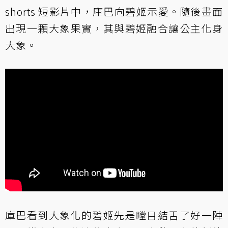
shorts 短影片中，庫巴向碧姬示愛。隨後畫面
出現一顆大象果實，其與碧姬融合讓公主化身
大象。
庫巴看到大象化的碧姬先是瞠目結舌了好一陣