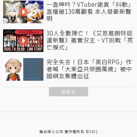
一直呻吟？VTuber詭異「抖動」
直播破130萬觀看 本人發最新聲
明
30人全數陣亡！《艾恩葛朗特迴
盪新聲》邀實況主、VT挑戰「死
亡模式」
完全失言！日本「黑白RPG」作
者喊「大東亞共榮圈萬歲」被中
國網友集體出征
看更多
聯合線上公司 著作權所有 ©2021