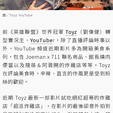
圖／Toyz YouTube
前《英雄聯盟》世界冠軍
Toyz
（劉偉健）轉
型實況主、
YouTube
r，除了直播評論時事以
外，YouTube 頻道近期影片多為開箱美食系
列，包含 Joeman x 711 聯名商品、館長燒肉
便當以及賤葆＆阿晋開的炸雞店等等。Toyz
在評論美食時，辛辣、直言的作風更是受到粉
絲的歡迎。
近期 Toyz 最新一部影片試吃網紅超哥的炸雞
店「超派炸雞店」，在影片的最後卻意外拍到