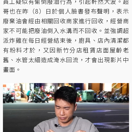
員工疑似有偷倒廢油行為，引起軒然大波。超
哥也在昨（8）日於個人臉書發布聲明，表示
廢棄油會經由相關回收商家進行回收，經營商
家不可能把廢油倒入水溝而不回收。並強調超
派炸雞在每日經營結束後，廚具、店內清潔都
有粉料才於，又因新竹分店租賃店面屋齡老
舊、水管太細造成淹水回流，才會出現影片中
畫面。