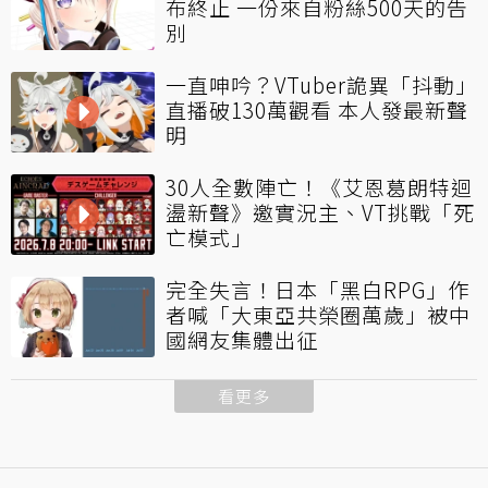
布終止 一份來自粉絲500天的告
別
一直呻吟？VTuber詭異「抖動」
直播破130萬觀看 本人發最新聲
明
30人全數陣亡！《艾恩葛朗特迴
盪新聲》邀實況主、VT挑戰「死
亡模式」
完全失言！日本「黑白RPG」作
者喊「大東亞共榮圈萬歲」被中
國網友集體出征
看更多