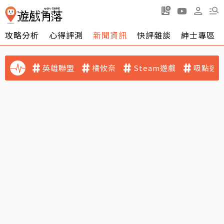
攻略分析
心得評測
新聞資訊
快評雜談
紳士專區
英雄聯盟
橘攸奈
Steam遊戲
吸點迷