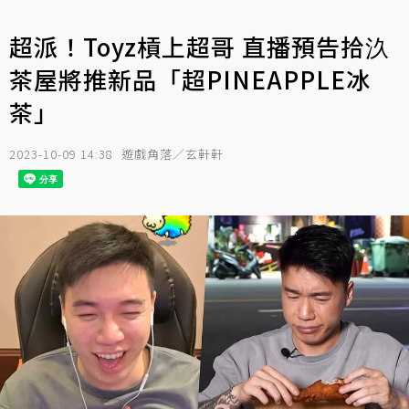
超派！Toyz槓上超哥 直播預告拾汣
茶屋將推新品「超PINEAPPLE冰
茶」
2023-10-09 14:38
遊戲角落／玄軒軒