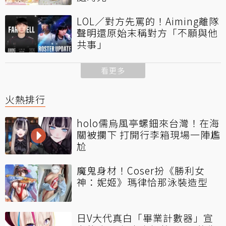
LOL／對方先罵的！Aiming離隊
聲明還原始末稱對方「不願與他
共事」
看更多
火熱排行
holo儒烏風亭螺鈿來台灣！在海
關被攔下 打開行李箱現場一陣尷
尬
魔鬼身材！Coser扮《勝利女
神：妮姬》瑪律恰那泳裝造型
日V大代真白「畢業計數器」宣