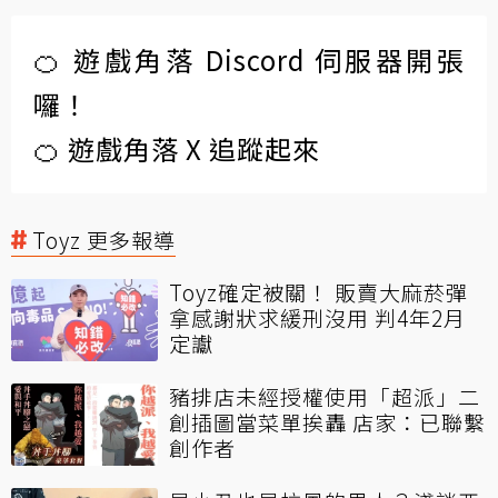
🍊 遊戲角落 Discord 伺服器開張
囉！
🍊 遊戲角落 X 追蹤起來
Toyz 更多報導
Toyz確定被關！ 販賣大麻菸彈
拿感謝狀求緩刑沒用 判4年2月
定讞
豬排店未經授權使用「超派」二
創插圖當菜單挨轟 店家：已聯繫
創作者