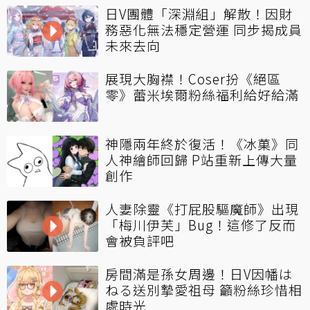
日V團體「深淵組」解散！因財
務惡化無法穩定營運 同步揭成員
未來去向
展現大胸襟！Coser扮《絕區
零》蕾米埃爾粉絲福利給好給滿
神隱兩年終於復活！《冰菓》同
人神繪師回歸 P站重新上傳大量
創作
人妻除靈《打屁股驅魔師》出現
「梅川伊芙」Bug！這修了反而
會被負評吧
房間滿是孫女周邊！日V因幡は
ねる送別摯愛祖母 籲粉絲珍惜相
處時光