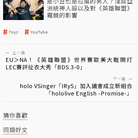
是小丑也是拉風的男人？淺談亞
洲統神人設以及對《英雄聯盟》
電競的影響
Toyz
YouTube
←
上一篇
EU＞NA！《英雄聯盟》世界賽歐美大戰開打
LEC賽評扯衣大秀「BDS 3-0」
下一篇
→
holo VSinger「IRyS」加入議會成立新組合
「hololive English -Promise-」
猜你喜歡
同類好文