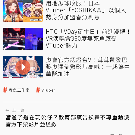
用地瓜球收服！日本
VTuber「YOSHIKA⁂」以個人
勢身分加盟春魚創意
HTC「VDay誕生日」前進漫博！
VR演唱會360度無死角感受
VTuber魅力
奧會官方認證台V！茸茸鼠發巴
黎奧運倒數影片高喊：一起為中
華隊加油
春魚工作室
VTuber
←
上一篇
當爸了還在玩公仔？教育部廣告挨轟不尊重動漫
官方下架影片並道歉