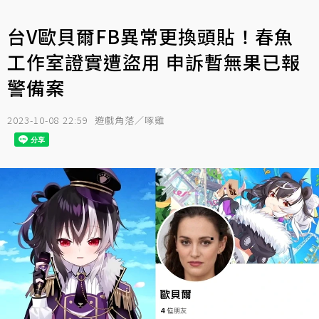
台V歐貝爾FB異常更換頭貼！春魚
工作室證實遭盜用 申訴暫無果已報
警備案
2023-10-08 22:59
遊戲角落／啄雞