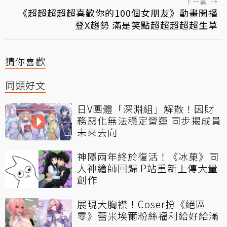
下一篇
→
《超超超超超喜歡你的100個女朋友》動畫開播
登X趨勢 滿是笑點超超超超超生草
猜你喜歡
同類好文
日V團體「深淵組」解散！因財
務惡化無法穩定營運 同步揭成員
未來去向
神隱兩年終於復活！《冰菓》同
人神繪師回歸 P站重新上傳大量
創作
展現大胸襟！Coser扮《絕區
零》蕾米埃爾粉絲福利給好給滿