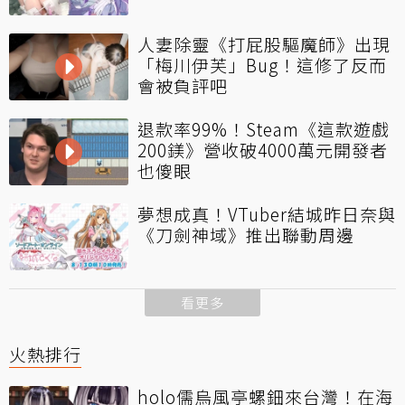
人妻除靈《打屁股驅魔師》出現
「梅川伊芙」Bug！這修了反而
會被負評吧
退款率99%！Steam《這款遊戲
200鎂》營收破4000萬元開發者
也傻眼
夢想成真！VTuber結城昨日奈與
《刀劍神域》推出聯動周邊
看更多
火熱排行
holo儒烏風亭螺鈿來台灣！在海