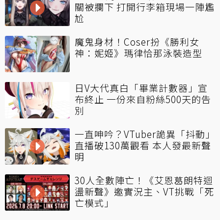
關被攔下 打開行李箱現場一陣尷
尬
魔鬼身材！Coser扮《勝利女
神：妮姬》瑪律恰那泳裝造型
日V大代真白「畢業計數器」宣
布終止 一份來自粉絲500天的告
別
一直呻吟？VTuber詭異「抖動」
直播破130萬觀看 本人發最新聲
明
30人全數陣亡！《艾恩葛朗特迴
盪新聲》邀實況主、VT挑戰「死
亡模式」