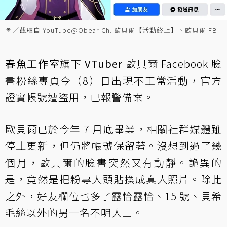
圖／截取自 YouTube@Obear Ch. 歐貝爾【活動終止】、歐貝爾 FB
春魚工作室
旗下
VTuber
歐貝爾 Facebook 臉
書粉絲專頁今（8）日出現不正常活動，官方
證實帳號遭盜用，已報警備案。
歐貝爾已於今年 7 月底畢業，相關社群媒體雖
停止更新，但仍將帳號保留著。沒想到過了幾
個月，歐貝爾的臉書突然又有動靜。詭異的
是，竟然是把粉專大頭貼換成真人照片。除此
之外，好友欄位也多了露恰露恰、15 號、貝希
毛絲以外的另一名不明人士。