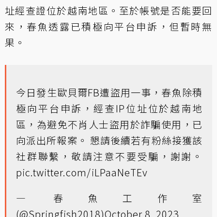
址經查證位於越南地區。至於帳號是否能要回
來，春魚透露已積極向平台申訴，但暫時無
果。
今日發生歐貝爾FB遭盜用一事，春魚除積
極向平台申訴，經查IP位址位於越南地
區，為避免不肖人士盜用於詐騙使用，已
向派出所報案。 懇請後續若有粉絲接獲該
社群聯繫，敬請注意不要受騙，謝謝。
pic.twitter.com/iLPaaNeTEv
— 春魚工作室
(@Springfish2018)
October 8, 2023