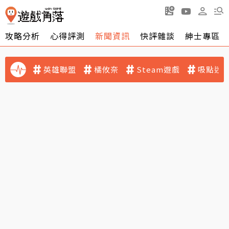
攻略分析
心得評測
新聞資訊
快評雜談
紳士專區
英雄聯盟
橘攸奈
Steam遊戲
吸點迷