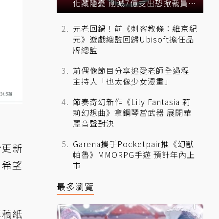
化藏隱憂 削減7億支出恐掀裁員風
暴？
元老回鍋！前《刺客教條：維京紀
元》遊戲總監回歸Ubisoft擔任品
牌總監
前偶像節目分享追愛老師全過程
主持人「也太像少女漫畫」
節奏奇幻新作《Lily Fantasia 莉
莉幻想曲》拿鋼琴當武器 展開華
麗音聲對決
Garena攜手Pocketpair推《幻獸
於更新
帕魯》MMORPG手遊 預計年內上
，希望
市
最多瀏覽
草稿紙