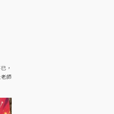
不已，
量老師