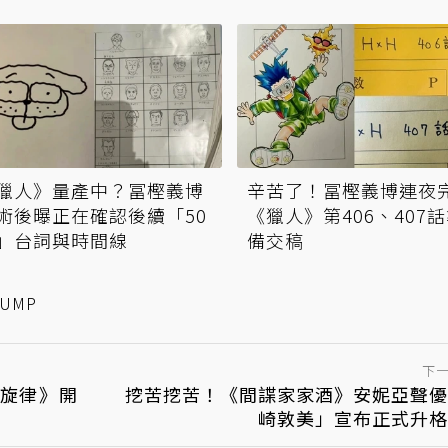
獵人》量產中？冨樫義博
辛苦了！冨樫義博連夜
術後曝正在確認後續「50
《獵人》第406、407
」台詞與時間線
備交稿
JUMP
下
的旋律》開
挖苦挖苦！《間諜家家酒》安妮亞聲優
崎敦美」宣布正式升格