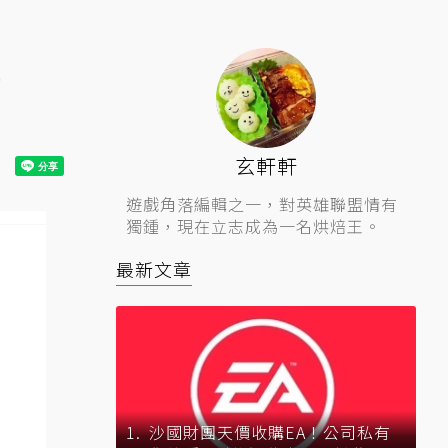
準
玄軒軒
遊戲角落編輯之一，對英雄聯盟情有
獨鍾，現在立志成為一名烘焙王。
最新文章
沙國財團天價收購EA！公司私有