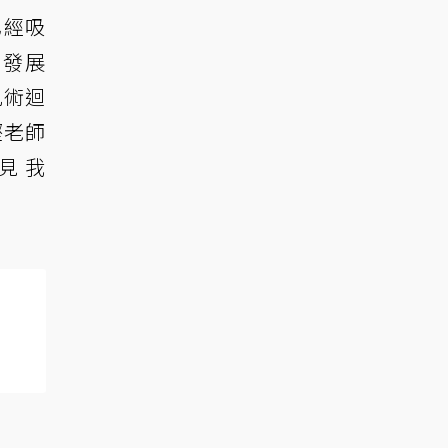
已經吸
的發展
咒術迴
樫老師
見 我