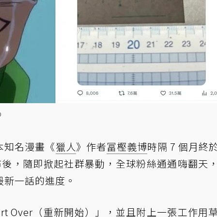
p
本知名漫畫《
獵人
》作者
冨樫義博
時隔 7 個月終
布後，隨即掀起社群暴動，全球粉絲通通嗨翻天
最新一話的進度。
rt Over（重新開始）」，並且附上一張工作用