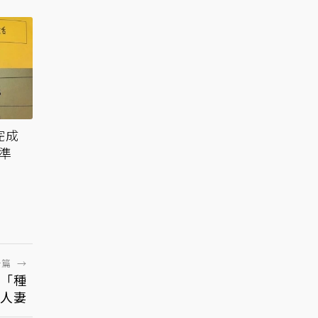
完成
話準
一篇
→
「種
人妻