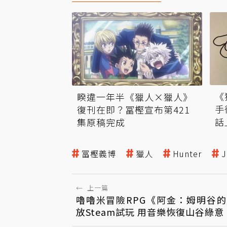
《
睽違一年半《獵人×獵人》
手
復刊在即？冨樫宣布第421
話
集原稿完成
冨樫義博
獵人
Hunter
←
上一篇
嚕嚕米冒險RPG《阿金：姆明谷
放Steam試玩 用音樂恢復山谷綠意