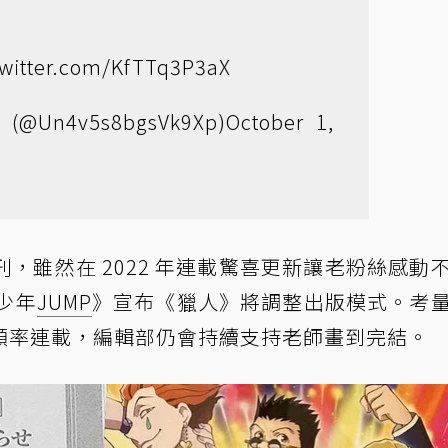
twitter.com/KfTTq3P3aX
Un4v5s8bgsVk9Xp)
October 1,
，雖然在 2022 年連載驚喜更新讓老粉絲感動
刊少年
JUMP
》宣布《獵人》將調整出版模式。考
頻率連載，編輯部仍會持續支持老師畫到完結。