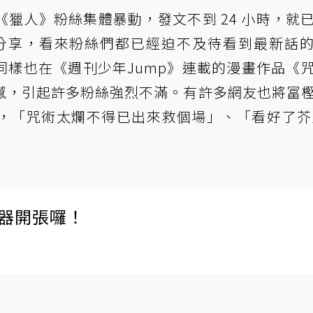
獵人》粉絲集體暴動，發文不到 24 小時，就
萬則分享，看來粉絲們都已經迫不及待看到最新話
同樣也在《週刊少年Jump》連載的漫畫作品《
撼，引起許多粉絲強烈不滿。有許多網友也將冨
，「咒術太爛不得已出來救個場」、「看好了芥
伺服器開張囉！