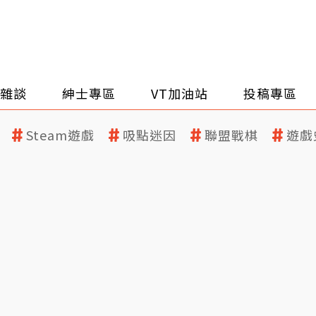
雜談
紳士專區
VT加油站
投稿專區
Steam遊戲
吸點迷因
聯盟戰棋
遊戲