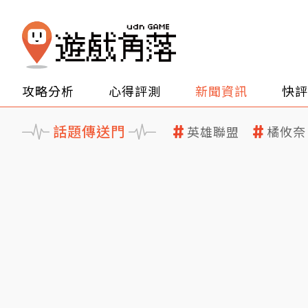
攻略分析
心得評測
新聞資訊
快評
話題傳送門
英雄聯盟
橘攸奈