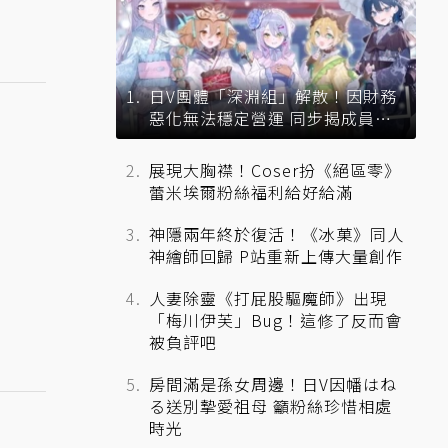
日V團體「深淵組」解散！因財務
惡化無法穩定營運 同步揭成員未
來去向
展現大胸襟！Coser扮《絕區零》
蕾米埃爾粉絲福利給好給滿
神隱兩年終於復活！《冰菓》同人
神繪師回歸 P站重新上傳大量創作
人妻除靈《打屁股驅魔師》出現
「梅川伊芙」Bug！這修了反而會
被負評吧
房間滿是孫女周邊！日V因幡はね
る送別摯愛祖母 籲粉絲珍惜相處
時光