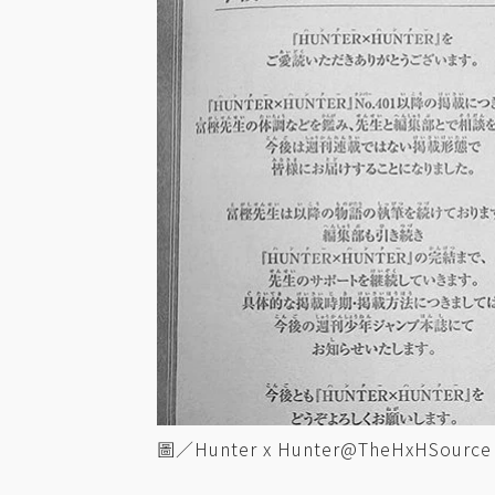
圖／Hunter x Hunter@TheHxHSou