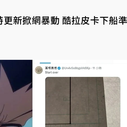
特更新掀網暴動 酷拉皮卡下船