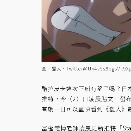
圖／獵人、Twitter@Un4v5s8bgsVk9X
酷拉皮卡這次下船有望了嗎？日
推特，今（2）日凌晨貼文一發
有朝一日可以盡快看到《獵人》
冨樫義博老師凌晨更新推特「Sta