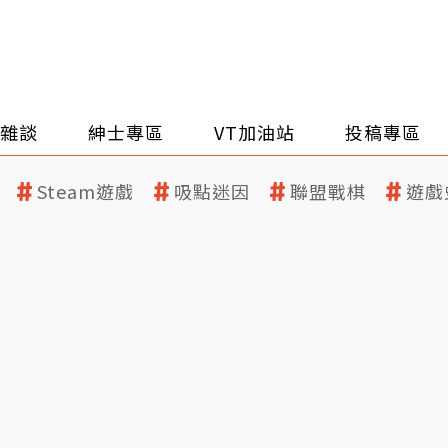
雜談
紳士專區
VT加油站
投稿專區
Steam遊戲
吸點迷因
聯盟戰棋
遊戲