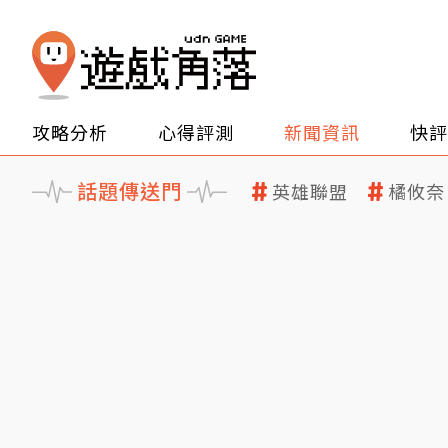
攻略分析
心得評測
新聞資訊
快評
話題傳送門
英雄聯盟
橘攸奈