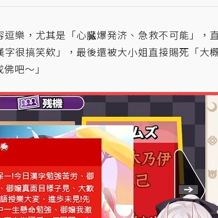
容逗樂，尤其是「心臓爆発济、急救不可能」，
漢字很搞笑欸」，最後還被大小姐直接賜死「大
成佛吧～」