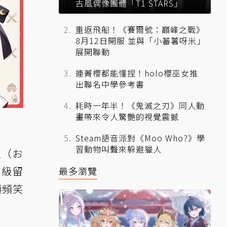
古風偶像團體「T1 STARS」
重返飛船！《賽爾號：巔峰之戰》
8月12日開服 並與「小蕃薯呀米」
展開聯動
連菁櫻都能懂捏！holo櫻巫女推
出聯名中學參考書
耗時一年半！《鬼滅之刃》同人動
畫帶來令人驚艷的視覺震撼
Steam語音派對《Moo Who?》學
習動物叫聲來躲避獵人
姐（お
超級留
最多瀏覽
頻頻笑