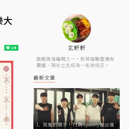
樂大
玄軒軒
遊戲角落編輯之一，對英雄聯盟情有
獨鍾，現在立志成為一名烘焙王。
最新文章
我推的選手！T1與Spotify推出復