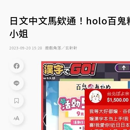
日文中文馬欸通！holo百
小姐
2023-09-20 15:28
遊戲角落／玄軒軒