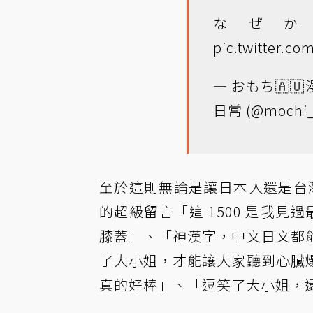
なぜ
pic.twitter.c
— おもち🇦
日常 (@mochi_
至於這則無論是讓日本人還是台
的超級留言「這 1500 是我見
膝蓋」、「神漢字，中文日文都
了大小姐，才能讓大家聽到心臟
真的好棒」、「逗笑了大小姐，