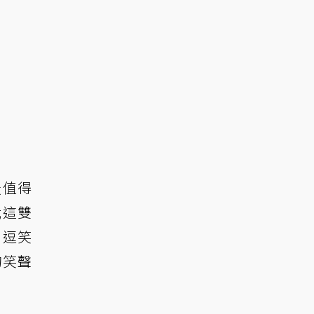
最值得
我這雙
，逗笑
的笑聲