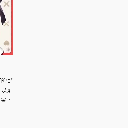
字的部
。以前
迴響。