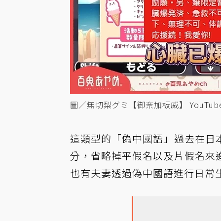
圖／無切梨グミ【御奈加板威】 YouTub
這類型的「偽中國語」過去在日
分，省略掉平假名以及片假名來
也有夫妻透過偽中國語進行日常