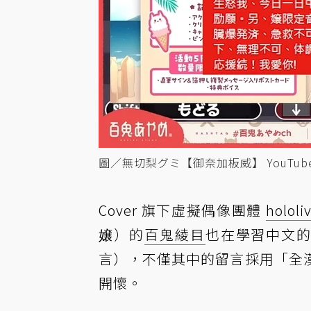
圖／無切梨グミ【御奈加板威】 YouTub
Cover 旗下虛擬偶像團體
hololi
嬢）的
百鬼綾目
也在學習中文的
言），不僅其中的留言採用「全
開懷。