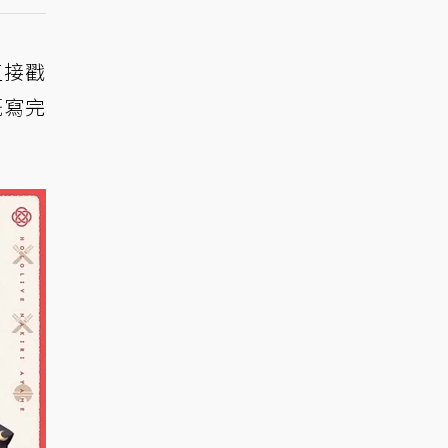
直接戳
概寫完