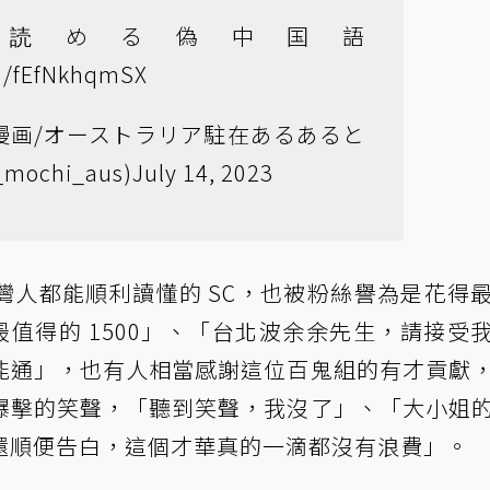
か読める偽中国語
om/fEfNkhqmSX
🇺漫画/オーストラリア駐在あるあると
mochi_aus)
July 14, 2023
灣人都能順利讀懂的 SC，也被粉絲譽為是花得
過最值得的 1500」、「台北波余余先生，請接受
能通」，也有人相當感謝這位百鬼組的有才貢獻
爆擊的笑聲，「聽到笑聲，我沒了」、「大小姐
還順便告白，這個才華真的一滴都沒有浪費」。