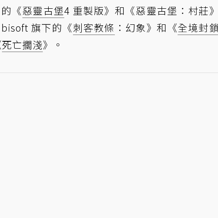
下的《
惡靈古堡
4 重製版》和《惡靈古堡：村莊
bisoft 旗下的《
刺客教條
：幻象》和《
全境封
《
死亡擱淺
》。