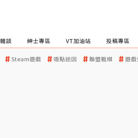
雜談
紳士專區
VT加油站
投稿專區
Steam遊戲
吸點迷因
聯盟戰棋
遊戲