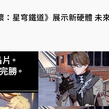
《崩壞：星穹鐵道》展示新硬體 未