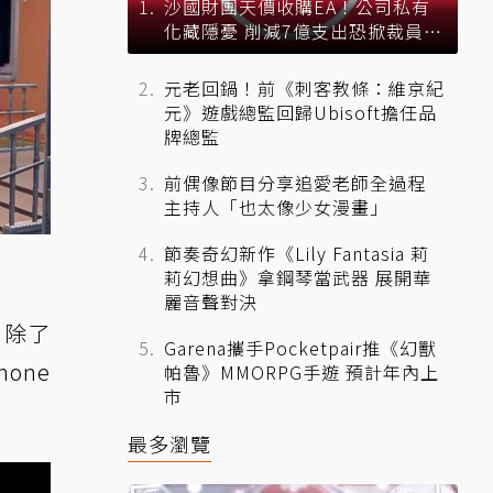
沙國財團天價收購EA！公司私有
化藏隱憂 削減7億支出恐掀裁員風
暴？
元老回鍋！前《刺客教條：維京紀
元》遊戲總監回歸Ubisoft擔任品
牌總監
前偶像節目分享追愛老師全過程
主持人「也太像少女漫畫」
節奏奇幻新作《Lily Fantasia 莉
莉幻想曲》拿鋼琴當武器 展開華
麗音聲對決
，除了
Garena攜手Pocketpair推《幻獸
one
帕魯》MMORPG手遊 預計年內上
市
最多瀏覽