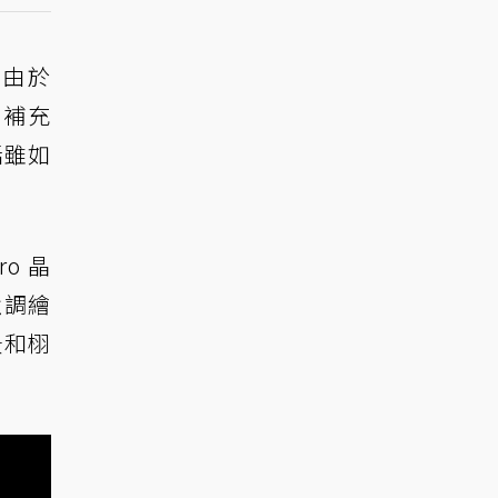
但由於
也補充
話雖如
ro 晶
強調繪
景和栩