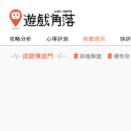
攻略分析
心得評測
新聞資訊
快評
話題傳送門
英雄聯盟
橘攸奈