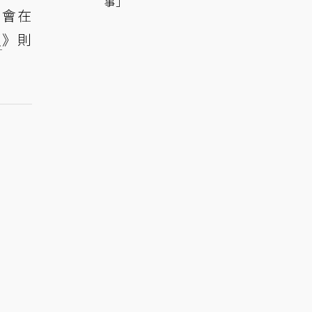
事」
》會在
鎖
》則