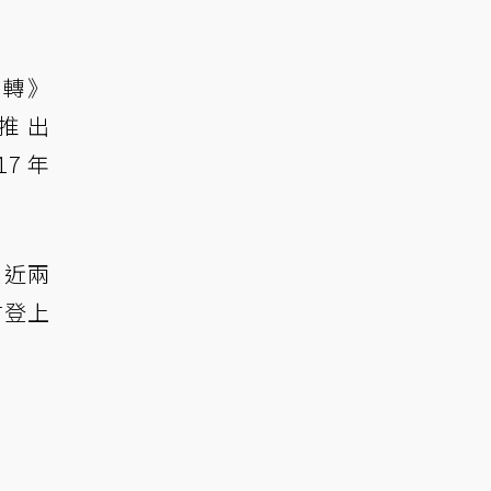
旋地轉》
續推出
7 年
。
x 近兩
日才登上