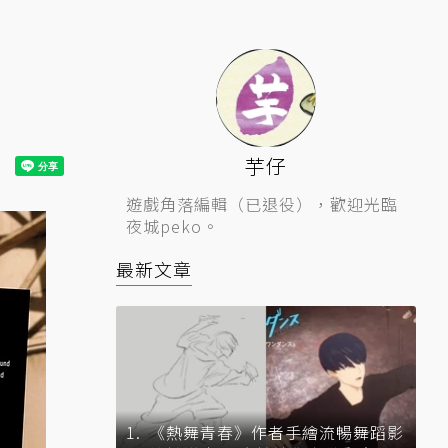
芋仔
遊戲角落編輯（已退役），歡迎光臨
夜城peko。
最新文章
《熱舞青春》作者手繪流暢舞蹈影