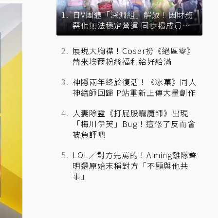
日V團體「深淵組」解散！因財務
惡化無法穩定營運 同步揭成員未
來去向
展現大胸襟！Coser扮《絕區零》
蕾米埃爾粉絲福利給好給滿
神隱兩年終於復活！《冰菓》同人
神繪師回歸 P站重新上傳大量創作
人妻除靈《打屁股驅魔師》出現
「梅川伊芙」Bug！這修了反而會
被負評吧
LOL／對方先罵的！Aiming離隊聲
明還原始末稱對方「不願與他共
事」