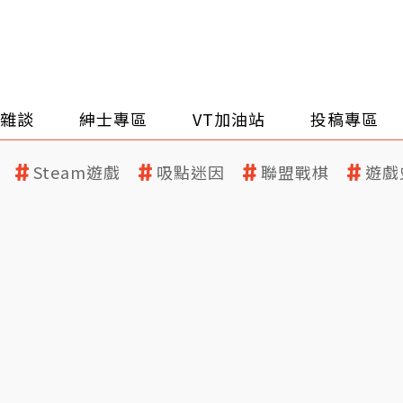
雜談
紳士專區
VT加油站
投稿專區
Steam遊戲
吸點迷因
聯盟戰棋
遊戲