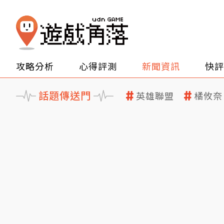
攻略分析
心得評測
新聞資訊
快評
話題傳送門
英雄聯盟
橘攸奈