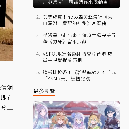
片掀議 網：應該請你來做動畫
美夢成真！holo森美聲演唱《來
自深淵：覺醒的神秘》片頭曲
從漫畫中走出來！健身主播完美詮
釋《刃牙》宮本武藏
VSPO!限定餐廳即將登陸台港 成
員主視覺提前亮相
這樣比較香！《碧藍航線》推千元
「ASMR米」飯糰掀議
漲價消
最多瀏覽
，即在
剛登上