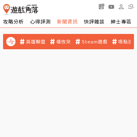
攻略分析
心得評測
新聞資訊
快評雜談
紳士專區
英雄聯盟
橘攸奈
Steam遊戲
吸點迷