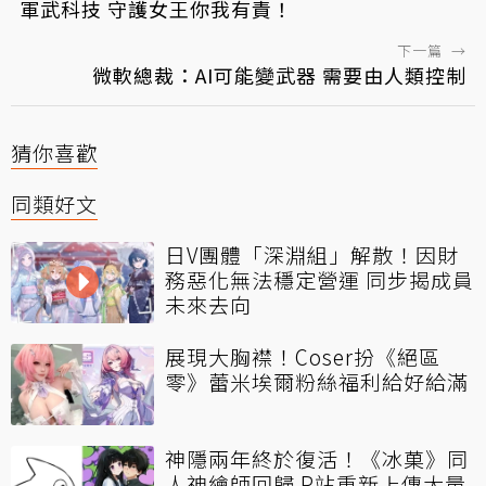
軍武科技 守護女王你我有責！
下一篇
→
微軟總裁：AI可能變武器 需要由人類控制
猜你喜歡
同類好文
日V團體「深淵組」解散！因財
務惡化無法穩定營運 同步揭成員
未來去向
展現大胸襟！Coser扮《絕區
零》蕾米埃爾粉絲福利給好給滿
神隱兩年終於復活！《冰菓》同
人神繪師回歸 P站重新上傳大量