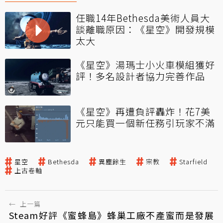
任職14年Bethesda美術人員大
談離職原因：《星空》開發規模
太大
《星空》湯瑪士小火車模組獲好
評！多名設計者協力完善作品
《星空》再遭負評轟炸！花7美
元只能買一個新任務引玩家不滿
星空
Bethesda
異塵餘生
宗教
Starfield
上古卷軸
←
上一篇
Steam好評《蜜蜂島》蜂巢工廠不產蜜而是發展