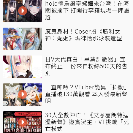
holo儒烏風亭螺鈿來台灣！在海
關被攔下 打開行李箱現場一陣尷
尬
魔鬼身材！Coser扮《勝利女
神：妮姬》瑪律恰那泳裝造型
日V大代真白「畢業計數器」宣
布終止 一份來自粉絲500天的告
別
一直呻吟？VTuber詭異「抖動」
直播破130萬觀看 本人發最新聲
明
30人全數陣亡！《艾恩葛朗特迴
盪新聲》邀實況主、VT挑戰「死
亡模式」