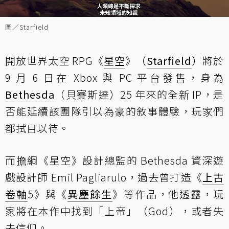
圖／Starfield
開放世界太空 RPG《
星空
》（
Starfield
）將於
9 月 6 日在 Xbox 與 PC 平台發售，身為
Bethesda
（貝賽斯達）25 年來的全新 IP，是
否能延續該團隊引以為豪的敘事體驗，玩家們
都拭目以待。
而擔綱《星空》設計總監的 Bethesda 資深遊
戲設計師 Emil Pagliarulo，過去曾打造《
上古
卷軸
5》與《
異塵餘生
》等作品，他透露，玩
家將在本作中找到「上帝」（God），或者失
去信仰。