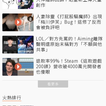
創作
人妻除靈《打屁股驅魔師》出現
「梅川伊芙」Bug！這修了反而
會被負評吧
LOL／對方先罵的！Aiming離隊
聲明還原始末稱對方「不願與他
共事」
退款率99%！Steam《這款遊戲
200鎂》營收破4000萬元開發者
也傻眼
看更多
火熱排行