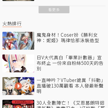
看更多
火熱排行
魔鬼身材！Coser扮《勝利女
神：妮姬》瑪律恰那泳裝造型
日V大代真白「畢業計數器」宣
布終止 一份來自粉絲500天的告
別
一直呻吟？VTuber詭異「抖動」
直播破130萬觀看 本人發最新聲
明
30人全數陣亡！《艾恩葛朗特迴