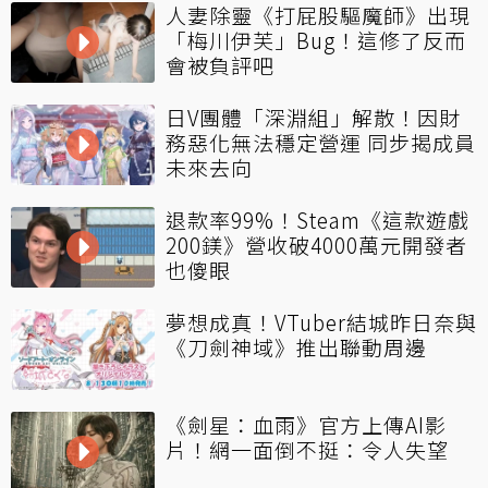
人妻除靈《打屁股驅魔師》出現
「梅川伊芙」Bug！這修了反而
會被負評吧
日V團體「深淵組」解散！因財
務惡化無法穩定營運 同步揭成員
未來去向
退款率99%！Steam《這款遊戲
200鎂》營收破4000萬元開發者
也傻眼
夢想成真！VTuber結城昨日奈與
《刀劍神域》推出聯動周邊
《劍星：血雨》官方上傳AI影
片！網一面倒不挺：令人失望