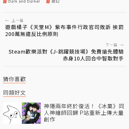
Dark and Darker
奇幻
←
上一篇
遊戲橘子《天堂M》紫布事件行政官司敗訴 挨罰
200萬無違反比例原則
下一篇
→
Steam歡樂派對《J-跳躍競技場》免費搶先體驗
赤身10人回合中智取對手
猜你喜歡
同類好文
神隱兩年終於復活！《冰菓》同
人神繪師回歸 P站重新上傳大量
創作