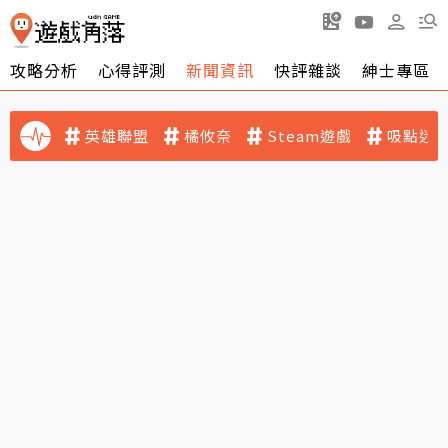
攻略分析
心得評測
新聞資訊
快評雜談
紳士專區
英雄聯盟
橘攸奈
Steam遊戲
吸點迷