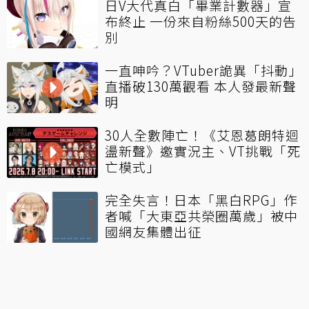
日V大代真白「畢業計數器」宣
布終止 一份來自粉絲500天的告
別
一直呻吟？VTuber詭異「抖動」
直播破130萬觀看 本人發最新聲
明
30人全數陣亡！《艾恩葛朗特迴
盪新聲》邀實況主、VT挑戰「死
亡模式」
完全失言！日本「黑白RPG」作
者喊「大東亞共榮圈萬歲」被中
國網友集體出征
看更多