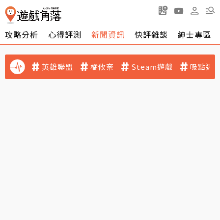
攻略分析
心得評測
新聞資訊
快評雜談
紳士專區
英雄聯盟
橘攸奈
Steam遊戲
吸點迷