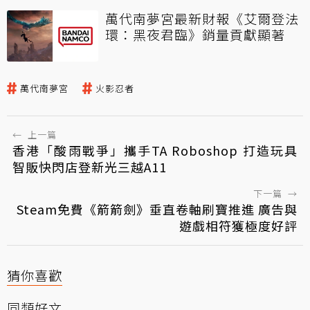
萬代南夢宮最新財報《艾爾登法
環：黑夜君臨》銷量貢獻顯著
萬代南夢宮
火影忍者
←
上一篇
香港「酸雨戰爭」攜手TA Roboshop 打造玩具
智販快閃店登新光三越A11
下一篇
→
Steam免費《箭箭劍》垂直卷軸刷寶推進 廣告與
遊戲相符獲極度好評
猜你喜歡
同類好文