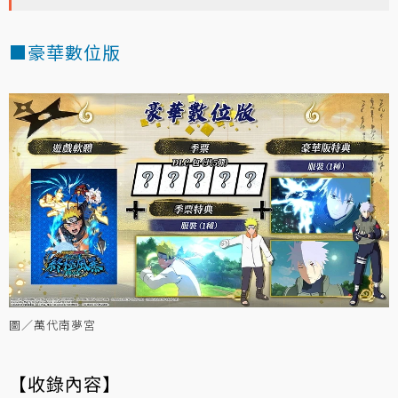
■豪華數位版
圖／萬代南夢宮
【收錄內容】