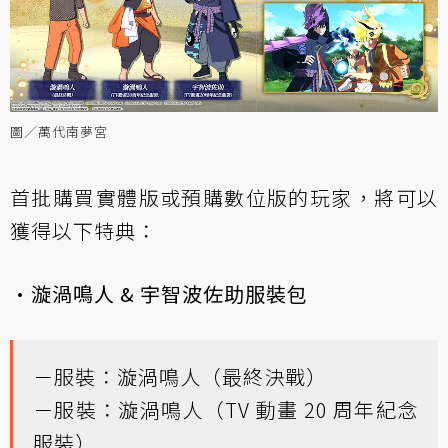
圖／萬代南夢宮
首批購買實體版或預購數位版的玩家，將可以
獲得以下特典：
·漩渦鳴人 & 宇智波佐助服裝包
－服裝：漩渦鳴人（最終決戰）
－服裝：漩渦鳴人（TV 動畫 20 周年紀念
服裝）