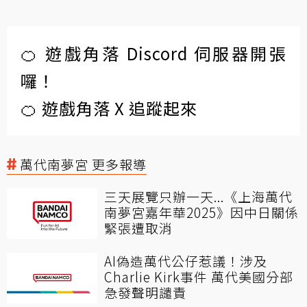
🍊 遊戲角落 Discord 伺服器開張
囉！
🍊 遊戲角落 X 追蹤起來
萬代南夢宮 更多報導
三天展覽只辦一天...《上海萬代
南夢宮嘉年華2025》因中日關係
緊張遭取消
AI偽造萬代公仔惹議！涉及
Charlie Kirk事件 萬代美國分部
急發聲明譴責