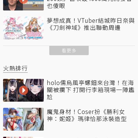
也傻眼
夢想成真！VTuber結城昨日奈與
《刀劍神域》推出聯動周邊
看更多
火熱排行
holo儒烏風亭螺鈿來台灣！在海
關被攔下 打開行李箱現場一陣尷
尬
魔鬼身材！Coser扮《勝利女
神：妮姬》瑪律恰那泳裝造型