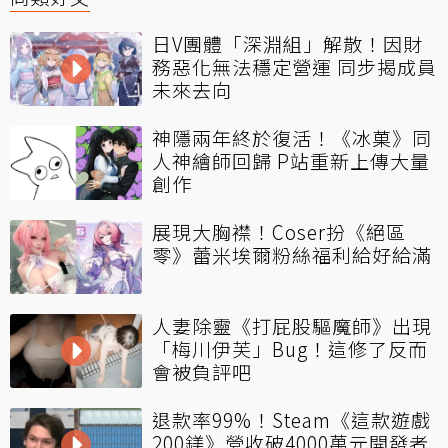
日V團體「深淵組」解散！因財
務惡化無法穩定營運 同步揭成員
未來去向
神隱兩年終於復活！《冰菓》同
人神繪師回歸 P站重新上傳大量
創作
展現大胸襟！Coser扮《絕區
零》蕾米埃爾粉絲福利給好給滿
人妻除靈《打屁股驅魔師》出現
「梅川伊芙」Bug！這修了反而
會被負評吧
退款率99%！Steam《這款遊戲
200鎂》營收破4000萬元開發者