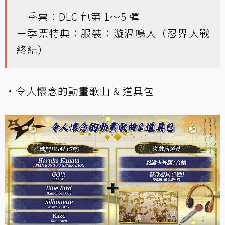
－季票：DLC 包第 1～5 彈
－季票特典：服裝：漩渦鳴人（忍界大戰
終結）
·令人懷念的動畫歌曲 & 道具包