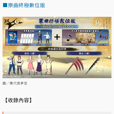
■樂曲終極數位版
圖／萬代南夢宮
【收錄內容】