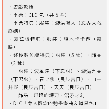
．遊戲軟體
．季票：DLC 包（共 5 彈）
．季票特典：服裝：漩渦鳴人（忍界大戰
終結）
．豪華版特典：服裝：旗木卡卡西（露
臉）
．終極數位版特典：服裝（5 種）、飾品
（2 種）
－服裝：波風湊（下忍服）、漩渦九品
（下忍服）、春野櫻（良辰吉日）、山中
井野（良辰吉日）、天天（良辰吉日）
－飾品：飛段的鐮刀、沼矛之劍
．DLC「令人懷念的動畫樂曲＆道具包」