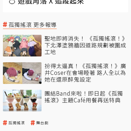
🍊 遊戲角落 X 追蹤起來
孤獨搖滾 更多報導
聖地即將消失！ 《孤獨搖滾！》
下北澤塗鴉牆因道路規劃被圍成
工地
扮得太逼真！《孤獨搖滾！》廣
井Coser在會場睡著 路人全以為
她在還原醉鬼設定
團結Band來啦！即日起《孤獨
搖滾》主題Café用餐再送特典
孤獨搖滾
舞台劇