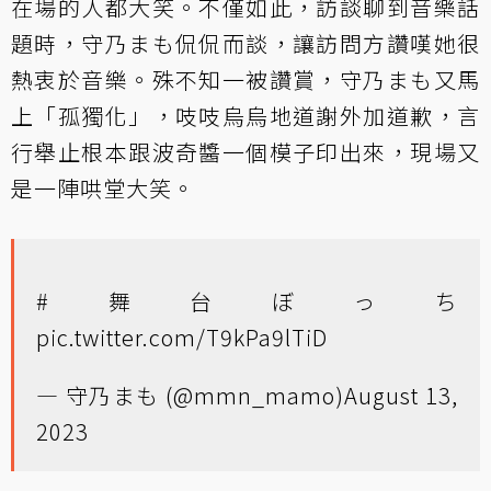
在場的人都大笑。不僅如此，訪談聊到音樂話
題時，守乃まも侃侃而談，讓訪問方讚嘆她很
熱衷於音樂。殊不知一被讚賞，守乃まも又馬
上「孤獨化」，吱吱烏烏地道謝外加道歉，言
行舉止根本跟波奇醬一個模子印出來，現場又
是一陣哄堂大笑。
#舞台ぼっち
pic.twitter.com/T9kPa9lTiD
— 守乃まも (@mmn_mamo)
August 13,
2023