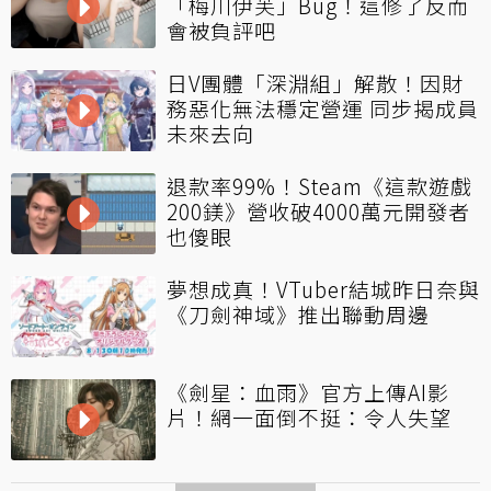
「梅川伊芙」Bug！這修了反而
會被負評吧
日V團體「深淵組」解散！因財
務惡化無法穩定營運 同步揭成員
未來去向
退款率99%！Steam《這款遊戲
200鎂》營收破4000萬元開發者
也傻眼
夢想成真！VTuber結城昨日奈與
《刀劍神域》推出聯動周邊
《劍星：血雨》官方上傳AI影
片！網一面倒不挺：令人失望