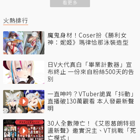
看更多
火熱排行
魔鬼身材！Coser扮《勝利女
神：妮姬》瑪律恰那泳裝造型
日V大代真白「畢業計數器」宣
布終止 一份來自粉絲500天的告
別
一直呻吟？VTuber詭異「抖動」
直播破130萬觀看 本人發最新聲
明
30人全數陣亡！《艾恩葛朗特迴
盪新聲》邀實況主、VT挑戰「死
亡模式」