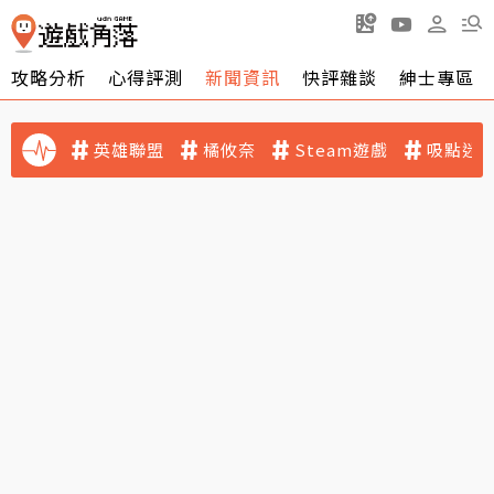
攻略分析
心得評測
新聞資訊
快評雜談
紳士專區
英雄聯盟
橘攸奈
Steam遊戲
吸點迷