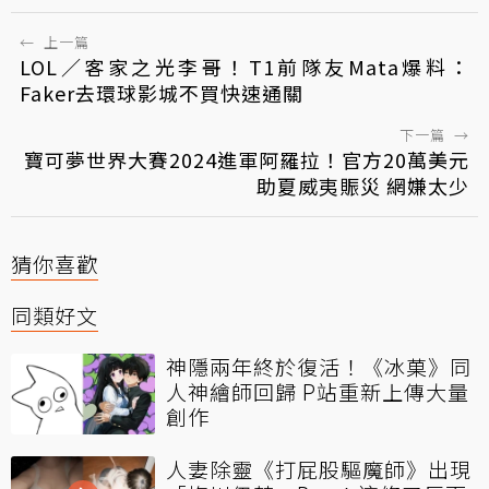
←
上一篇
LOL／客家之光李哥！T1前隊友Mata爆料：
Faker去環球影城不買快速通關
下一篇
→
寶可夢世界大賽2024進軍阿羅拉！官方20萬美元
助夏威夷賑災 網嫌太少
猜你喜歡
同類好文
神隱兩年終於復活！《冰菓》同
人神繪師回歸 P站重新上傳大量
創作
人妻除靈《打屁股驅魔師》出現