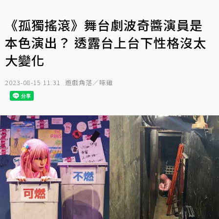
《孤獨搖滾》舞台劇波奇醬演員是
本色演出？ 透露台上台下性格沒太
大變化
2023-08-15 11:31
遊戲角落／啄雞