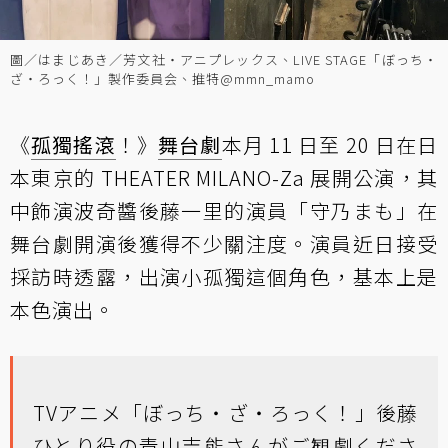
圖／はまじあき／芳文社・アニプレックス、LIVE STAGE「ぼっち・
ざ・ろっく！」製作委員会、推特@mmn_mamo
《
孤獨搖滾
！》
舞台劇
本月 11 日至 20 日在日
本東京的 THEATER MILANO-Za 展開公演，其
中飾演波奇醬後藤一里的演員「守乃まも」在
舞台劇開演後獲得不少關注度。演員近日接受
採訪時透露，出演小孤獨這個角色，基本上是
本色演出。
TVアニメ「ぼっち・ざ・ろっく！」後藤
ひとり役の青山吉能さんがご観劇くださ