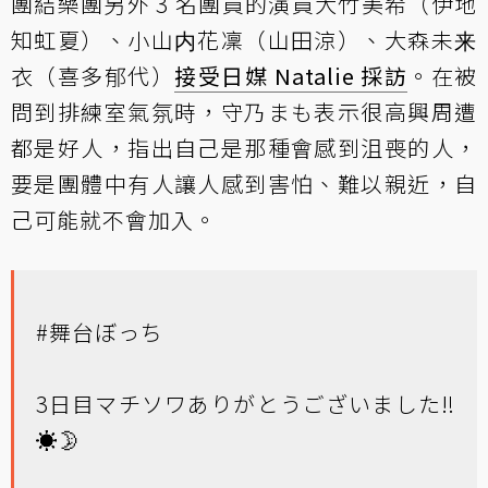
團結樂團另外 3 名團員的演員大竹美希（伊地
知虹夏）、小山内花凜（山田涼）、大森未来
衣（喜多郁代）
接受日媒 Natalie 採訪
。在被
問到排練室氣氛時，守乃まも表示很高興周遭
都是好人，指出自己是那種會感到沮喪的人，
要是團體中有人讓人感到害怕、難以親近，自
己可能就不會加入。
#舞台ぼっち
3日目マチソワありがとうございました‼️
☀️🌛