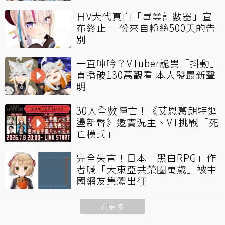
日V大代真白「畢業計數器」宣
布終止 一份來自粉絲500天的告
別
一直呻吟？VTuber詭異「抖動」
直播破130萬觀看 本人發最新聲
明
30人全數陣亡！《艾恩葛朗特迴
盪新聲》邀實況主、VT挑戰「死
亡模式」
完全失言！日本「黑白RPG」作
者喊「大東亞共榮圈萬歲」被中
國網友集體出征
看更多