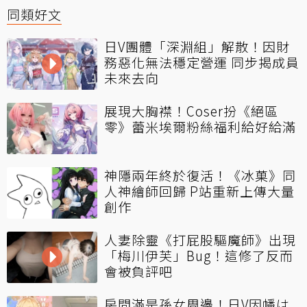
同類好文
日V團體「深淵組」解散！因財
務惡化無法穩定營運 同步揭成員
未來去向
展現大胸襟！Coser扮《絕區
零》蕾米埃爾粉絲福利給好給滿
神隱兩年終於復活！《冰菓》同
人神繪師回歸 P站重新上傳大量
創作
人妻除靈《打屁股驅魔師》出現
「梅川伊芙」Bug！這修了反而
會被負評吧
房間滿是孫女周邊！日V因幡は