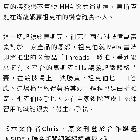
真的接受過不算短 MMA 與柔術訓練，馬斯克
能在鐵籠戰贏祖克柏的機會確實不大。
這一切起源於馬斯克、祖克伯兩位科技億萬富
豪對於自家產品的恩怨，祖克伯就 Meta 當時
即將推出的 X 競品「Threads」發推，爭到後
來擁有 X 平台的馬斯克則提議發起鐵籠格鬥
賽，在競技場上一決勝負，祖克伯也一口答
應。這場格鬥約得莫名其妙，過程也是曲折離
奇，祖克伯似乎也因想在自家後院草皮上擺練
習用的鐵籠跟妻子發生小爭執。
《本文作者Chris，原文刊登於合作媒體
INSIDE
，聯合新聞網獲授權轉載。》