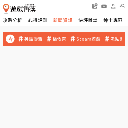
攻略分析
心得評測
新聞資訊
快評雜談
紳士專區
英雄聯盟
橘攸奈
Steam遊戲
吸點迷