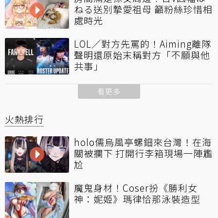
ねる送別摯愛祖母 籲粉絲珍惜相
處時光
LOL／對方先罵的！Aiming離隊
聲明還原始末稱對方「不願與他
共事」
看更多
火熱排行
holo儒烏風亭螺鈿來台灣！在海
關被攔下 打開行李箱現場一陣尷
尬
魔鬼身材！Coser扮《勝利女
神：妮姬》瑪律恰那泳裝造型