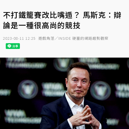
不打鐵籠賽改比嘴遁？ 馬斯克：辯
論是一種很高尚的競技
2023-08-11 12:25
遊戲角落／INSIDE 硬塞的網路趨勢觀察