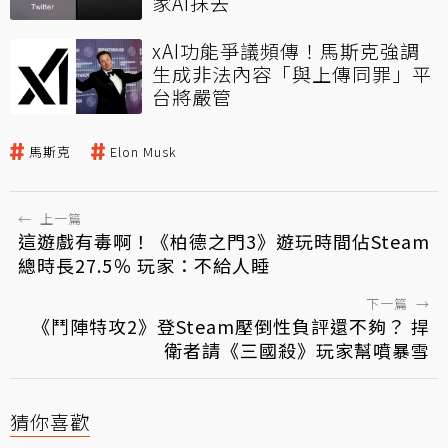
家AI抹去
xAI功能爭議頻傳！馬斯克強調
生成非法內容「與上傳同罪」平
台將嚴管
馬斯克
Elon Musk
←
上一篇
這遊戲有毒啊！《柏德之門3》遊玩時間佔Steam
總時長27.5％ 玩家：不給人睡
下一篇
→
《鬥陣特攻2》登Steam壓倒性負評還不夠？ 捍
衛者請《三國殺》玩家幫噴暴雪
猜你喜歡