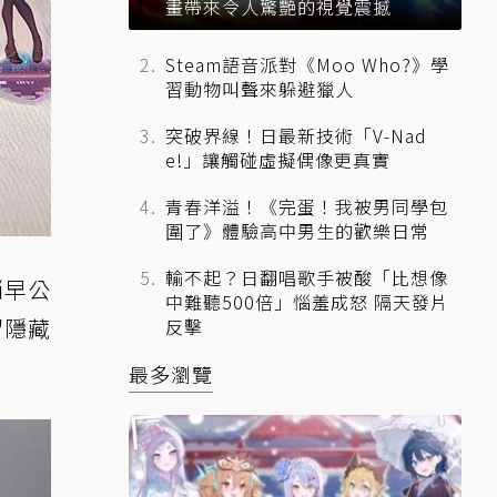
畫帶來令人驚艷的視覺震撼
Steam語音派對《Moo Who?》學
習動物叫聲來躲避獵人
突破界線！日最新技術「V-Nad
e!」讓觸碰虛擬偶像更真實
青春洋溢！《完蛋！我被男同學包
圍了》體驗高中男生的歡樂日常
輸不起？日翻唱歌手被酸「比想像
稍早公
中難聽500倍」惱羞成怒 隔天發片
留隱藏
反擊
。
最多瀏覽