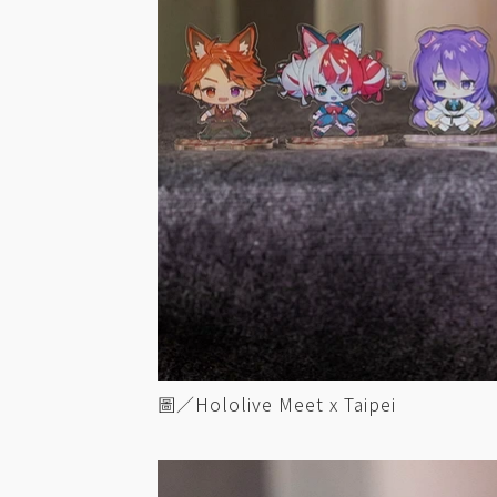
圖／Hololive Meet x Taipei