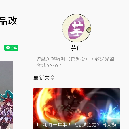
商品改
芋仔
遊戲角落編輯（已退役），歡迎光臨
夜城peko。
最新文章
耗時一年半！《鬼滅之刃》同人動