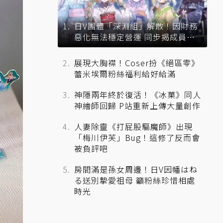
日V團體「深淵組」解散！因財務
惡化無法穩定營運 同步揭成員未
來去向
展現大胸襟！Coser扮《絕區零》
蕾米埃爾粉絲福利給好給滿
神隱兩年終於復活！《冰菓》同人
神繪師回歸 P站重新上傳大量創作
人妻除靈《打屁股驅魔師》出現
「梅川伊芙」Bug！這修了反而會
被負評吧
房間滿是孫女周邊！日V因幡はね
る送別摯愛祖母 籲粉絲珍惜相處
時光