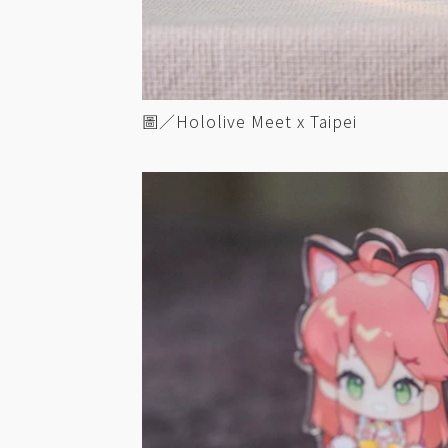
圖／Hololive Meet x Taipei