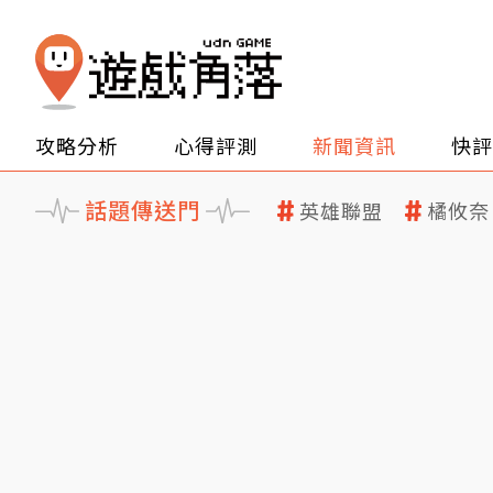
攻略分析
心得評測
新聞資訊
快評
話題傳送門
英雄聯盟
橘攸奈