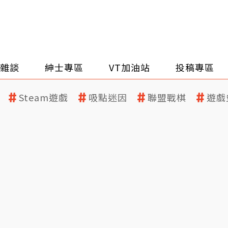
雜談
紳士專區
VT加油站
投稿專區
Steam遊戲
吸點迷因
聯盟戰棋
遊戲