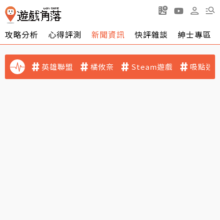
攻略分析
心得評測
新聞資訊
快評雜談
紳士專區
英雄聯盟
橘攸奈
Steam遊戲
吸點迷