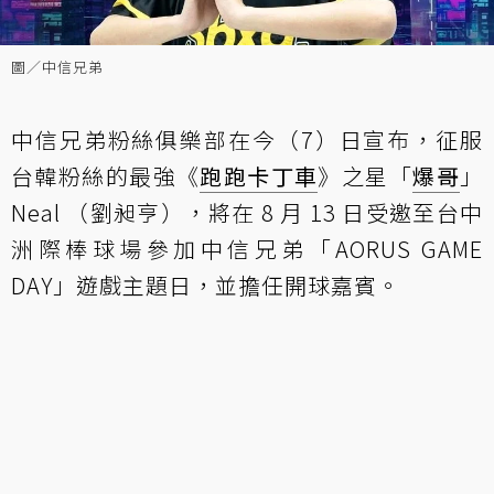
圖／中信兄弟
中信兄弟粉絲俱樂部在今（7）日宣布，征服
台韓粉絲的最強《
跑跑卡丁車
》之星「
爆哥
」
Neal （劉昶亨），將在 8 月 13 日受邀至台中
洲際棒球場參加中信兄弟「AORUS GAME
DAY」遊戲主題日，並擔任開球嘉賓。