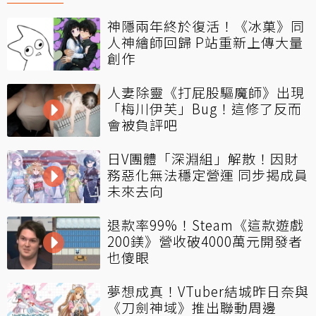
神隱兩年終於復活！《冰菓》同
人神繪師回歸 P站重新上傳大量
創作
人妻除靈《打屁股驅魔師》出現
「梅川伊芙」Bug！這修了反而
會被負評吧
日V團體「深淵組」解散！因財
務惡化無法穩定營運 同步揭成員
未來去向
退款率99%！Steam《這款遊戲
200鎂》營收破4000萬元開發者
也傻眼
夢想成真！VTuber結城昨日奈與
《刀劍神域》推出聯動周邊