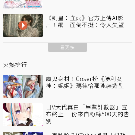
《劍星：血雨》官方上傳AI影
片！網一面倒不挺：令人失望
看更多
火熱排行
魔鬼身材！Coser扮《勝利女
神：妮姬》瑪律恰那泳裝造型
日V大代真白「畢業計數器」宣
布終止 一份來自粉絲500天的告
別