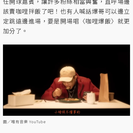
任開球嘉賓，讓許多粉絲相當興奮，直呼場邊
該賣咖哩拌飯了吧！也有人喊話爆哥可以邊立
定跳遠邊進場，要是開場唱〈咖哩爆飯〉就更
加分了。
圖／唯有音樂 YouTube