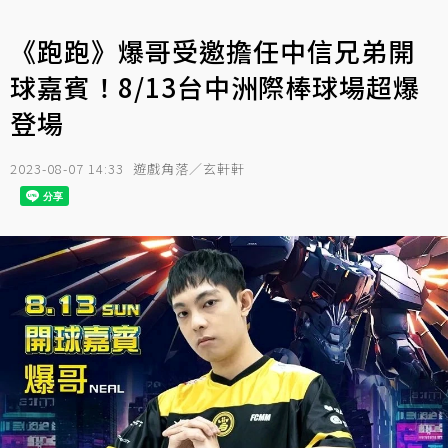
《跑跑》爆哥受邀擔任中信兄弟開
球嘉賓！8/13台中洲際棒球場超爆
登場
2023-08-07 14:33
遊戲角落／玄軒軒