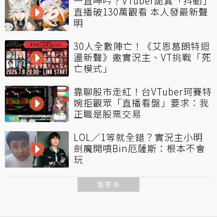
一直呻吟？VTuber詭異「抖動」
直播破130萬觀看 本人發最新聲
明
30人全數陣亡！《艾恩葛朗特迴
盪新聲》邀實況主、VT挑戰「死
亡模式」
靠聊股市走紅！台VTuber珂賽特
婉拒觀眾「直播看盤」要求：我
正職是股票交易
LOL／1等就全錯？實況主小明
劍魔開噴Bin厄薩斯：根本不會
玩
看更多