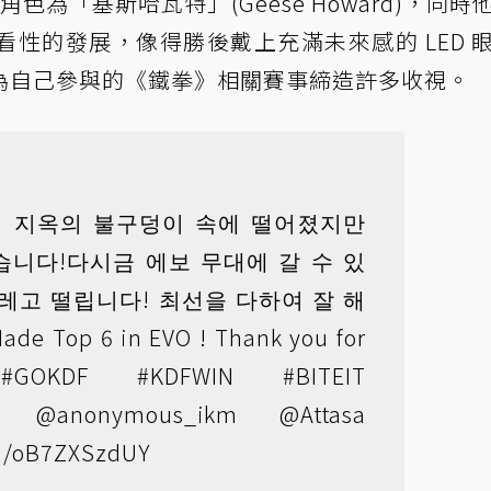
角色為「基斯哈瓦特」(Geese Howard)，同時
性的發展，像得勝後戴上充滿未來感的 LED 
為自己參與的《鐵拳》相關賽事締造許多收視。
지 지옥의 불구덩이 속에 떨어졌지만
니다!다시금 에보 무대에 갈 수 있
레고 떨립니다! 최선을 다하여 잘 해
e Top 6 in EVO ! Thank you for
t
#GOKDF
#KDFWIN
#BITEIT
@anonymous_ikm
@Attasa
om/oB7ZXSzdUY