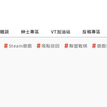
雜談
紳士專區
VT加油站
投稿專區
Steam遊戲
吸點迷因
聯盟戰棋
遊戲