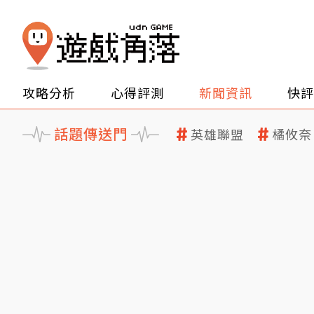
攻略分析
心得評測
新聞資訊
快評
話題傳送門
英雄聯盟
橘攸奈