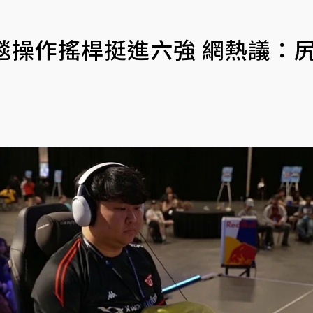
手蓋毯操作搖桿挺進六強 網熱議：