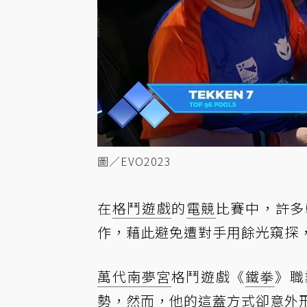
圖／EVO2023
在
格鬥遊戲
的
電競
比賽中，許多
作，藉此避免遭對手用餘光窺探
萬代南夢宮
格鬥遊戲《
鐵拳
》職
勢，然而，他的這蓋方式卻意外