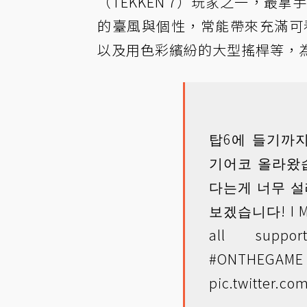
（TEKKEN 7）玩家之一，最拿手
的臺風與個性，常能帶來充滿可看
以及用色彩繽紛的大型搖桿等，
탑6에 들기까
기어코 올라왔습
다는게 너무 설
보겠습니다! I Mad
all suppor
#ONTHEGAME
pic.twitter.c