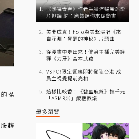
《熱舞青春》作者手繪流暢舞蹈影
片掀議 網：應該請你來做動畫
美夢成真！holo森美聲演唱《來
自深淵：覺醒的神秘》片頭曲
從漫畫中走出來！健身主播完美詮
釋《刃牙》宮本武藏
VSPO!限定餐廳即將登陸台港 成
員主視覺提前亮相
這樣比較香！《碧藍航線》推千元
己的操
「ASMR米」飯糰掀議
最多瀏覽
這股趨