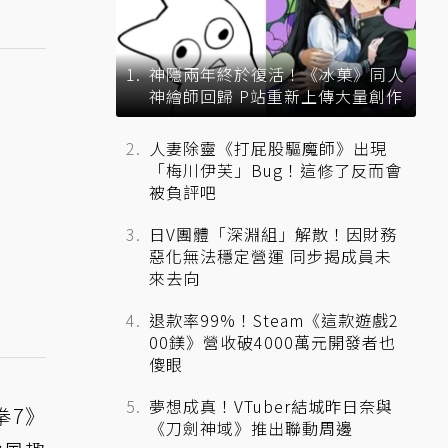
神隱兩年終於復活！《冰菓》同人
神繪師回歸 P站重新上傳大量創作
人妻除靈《打屁股驅魔師》出現
「梅川伊芙」Bug！這修了反而會
被負評吧
日V團體「深淵組」解散！因財務
惡化無法穩定營運 同步揭成員未
來去向
退款率99%！Steam《這款遊戲2
00鎂》營收破4000萬元開發者也
傻眼
夢想成真！VTuber結城昨日奈與
鐵拳7》
《刀劍神域》推出聯動周邊