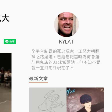
尻大
KYLAT
全平台制霸的死忠玩家，正努力朝翻
譯之路邁進，已經忘記當時為何會選
則用鬼店的Jack當頭貼，但不知不覺
就一直沿用到現在了。
最新文章