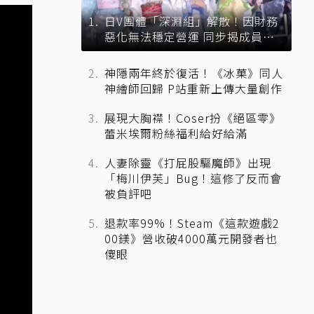
日V團體「深淵組」解散！因財務
惡化無法穩定營運 同步揭成員未
來去向
神隱兩年終於復活！《冰菓》同人
神繪師回歸 P站重新上傳大量創作
展現大胸襟！Coser扮《絕區零》
蕾米埃爾粉絲福利給好給滿
人妻除靈《打屁股驅魔師》出現
「梅川伊芙」Bug！這修了反而會
被負評吧
退款率99%！Steam《這款遊戲2
00鎂》營收破4000萬元開發者也
傻眼