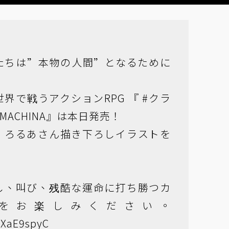
たちは”本物の人間”となるために
界で戦うアクションRPG 『
#クラ
YMACHINA』は本日発売！
、ろるあさん描き下ろしイラストを
し、叫び、残酷な運命に打ち勝つカ
をお楽しみください。
S2XaE9spyC