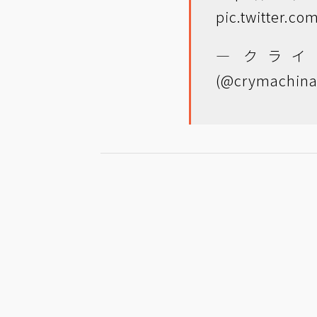
pic.twitter.c
— クライマ
(@crymachin