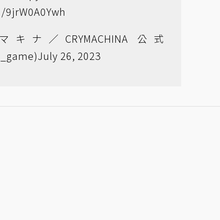
om/9jrW0A0Ywh
キナ／CRYMACHINA 公式
a_game)
July 26, 2023