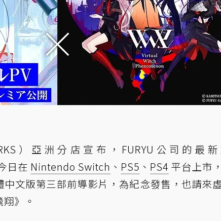
 WORKS）亞洲分店宣布，FURYU公司的最
今日在
Nintendo Switch
、
PS5
、
PS4
平台上市
體中文版第三部前導影片，為紀念發售，也請來
《飛翔》。