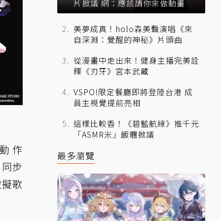
片掀議 網：應該請你來做動畫
美夢成真！holo森美聲演唱《來
自深淵：覺醒的神秘》片頭曲
從漫畫中走出來！健身主播完美詮
釋《刃牙》宮本武藏
VSPO!限定餐廳即將登陸台港 成
員主視覺提前亮相
這樣比較香！《碧藍航線》推千元
「ASMR米」飯糰掀議
新動作
最多瀏覽
，同步
虛擬歌