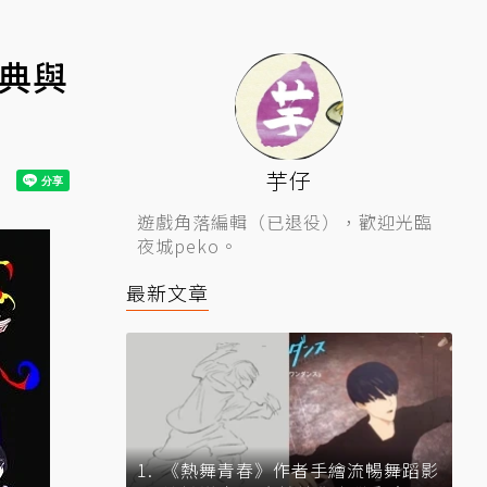
特典與
芋仔
遊戲角落編輯（已退役），歡迎光臨
夜城peko。
最新文章
《熱舞青春》作者手繪流暢舞蹈影