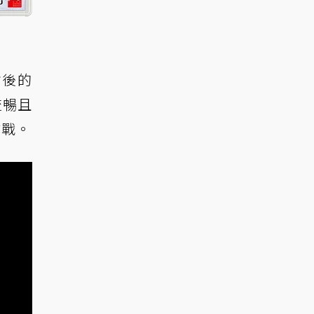
亡後的
流暢且
防戰。