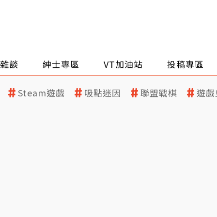
雜談
紳士專區
VT加油站
投稿專區
Steam遊戲
吸點迷因
聯盟戰棋
遊戲