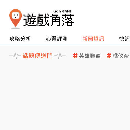
攻略分析
心得評測
新聞資訊
快評
話題傳送門
英雄聯盟
橘攸奈