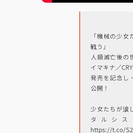
「機械の少女
戦う」
人類滅亡後の世
イマキナ
／CR
発売を記念し
公開！
少女たちが涙
タルシス
https://t.co/