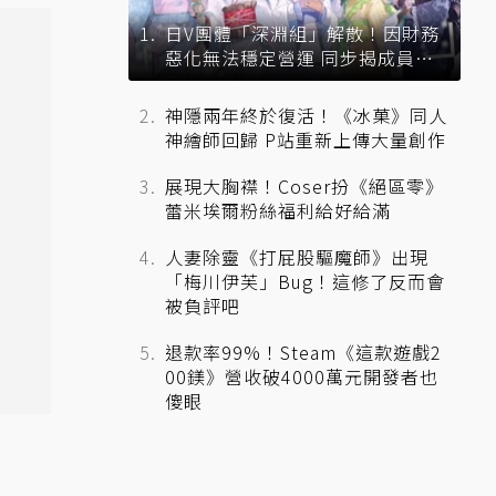
日V團體「深淵組」解散！因財務
惡化無法穩定營運 同步揭成員未
來去向
神隱兩年終於復活！《冰菓》同人
神繪師回歸 P站重新上傳大量創作
展現大胸襟！Coser扮《絕區零》
蕾米埃爾粉絲福利給好給滿
人妻除靈《打屁股驅魔師》出現
「梅川伊芙」Bug！這修了反而會
被負評吧
退款率99%！Steam《這款遊戲2
00鎂》營收破4000萬元開發者也
傻眼