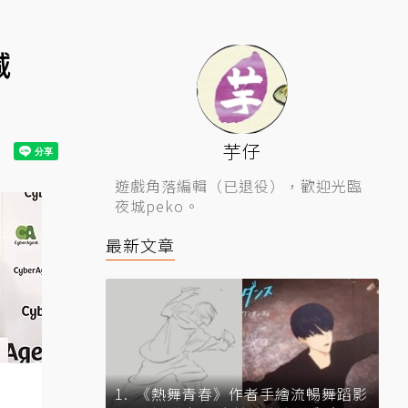
減
芋仔
遊戲角落編輯（已退役），歡迎光臨
夜城peko。
最新文章
《熱舞青春》作者手繪流暢舞蹈影