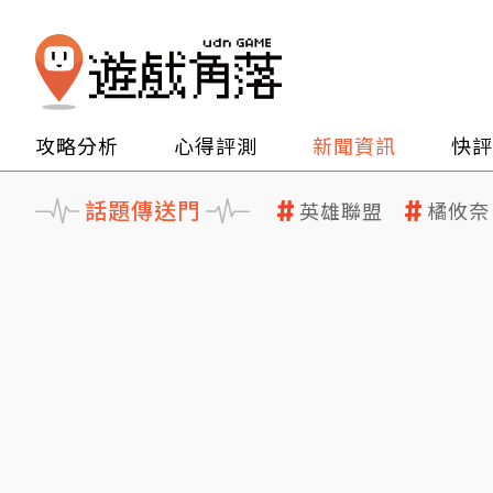
攻略分析
心得評測
新聞資訊
快評
話題傳送門
英雄聯盟
橘攸奈