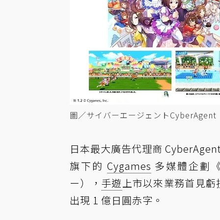
圖／サイバーエージェントCyberAgent
日本最大廣告代理商 CyberAge
旗下的
Cygames
多媒體企劃
ー），
手遊
上市以來業務首見虧損
出現 1 億日圓赤字。