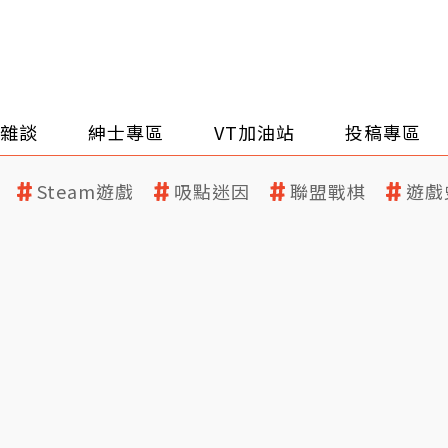
雜談
紳士專區
VT加油站
投稿專區
Steam遊戲
吸點迷因
聯盟戰棋
遊戲