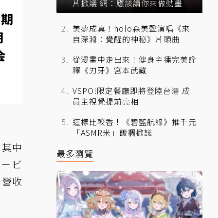
片掀議 網：應該請你來做動畫
美夢成真！holo森美聲演唱《來
自深淵：覺醒的神秘》片頭曲
從漫畫中走出來！健身主播完美詮
釋《刃牙》宮本武藏
VSPO!限定餐廳即將登陸台港 成
員主視覺提前亮相
這樣比較香！《碧藍航線》推千元
「ASMR米」飯糰掀議
，其中
最多瀏覽
ダービ
，營收