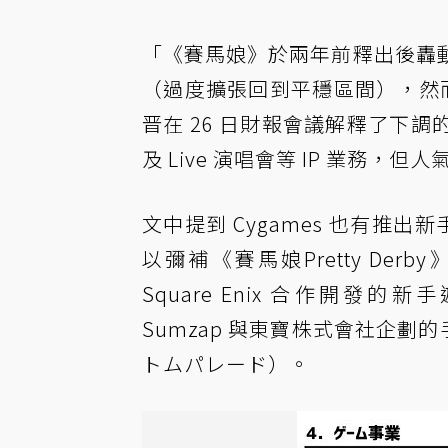
「《賽馬娘》於兩年前釋出後轟
（過度擴張回到平穩區間），然而卻迅
晋在 26 日財報會議解釋了下
及 Live 演唱會等 IP 業務
文中提到 Cygames 也有推出
以彌補《賽馬娘Pretty Der
Square Enix 合作開發的新
Sumzap 與東寶株式會社企劃
トムパレード）。