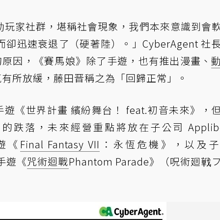
動玩家社群，堪稱社會現象，我們本來意識到會
速衰退了（硬著陸）。」Cyber​​Agent 社
調的原因，《賽馬娘》除了手遊，也有推出漫畫、
，但人氣有所放緩，藤田晋稱之為「回歸正常」。
新手遊《世界計畫 繽紛舞台！ feat.初音未來》，
by》的跌落，未來經營重點將放在子公司 Applibo
手遊《
Final Fantasy VII
：永恆危機》，以及子
的手遊《
咒術迴戰
Phantom Parade》（呪術廻戦