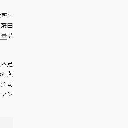
軟著陸
長藤田
動畫
以
但不足
t 與
公司
ファン