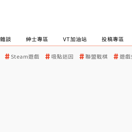
雜談
紳士專區
VT加油站
投稿專區
Steam遊戲
吸點迷因
聯盟戰棋
遊戲