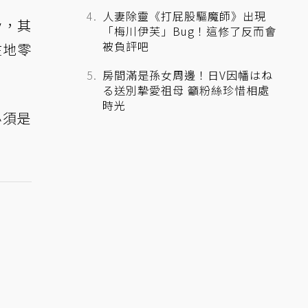
人妻除靈《打屁股驅魔師》出現
y，其
「梅川伊芙」Bug！這修了反而會
被負評吧
在地零
。
房間滿是孫女周邊！日V因幡はね
る送別摯愛祖母 籲粉絲珍惜相處
時光
必須是