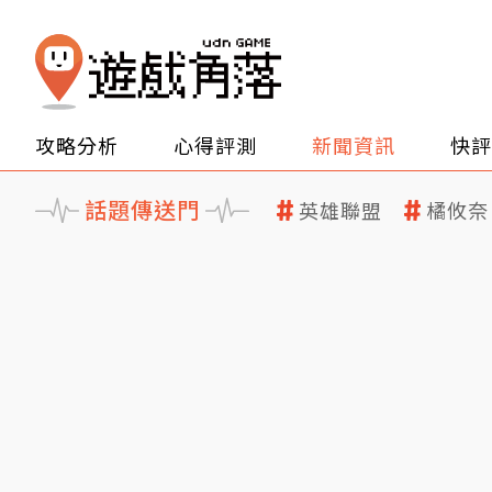
攻略分析
心得評測
新聞資訊
快評
話題傳送門
英雄聯盟
橘攸奈