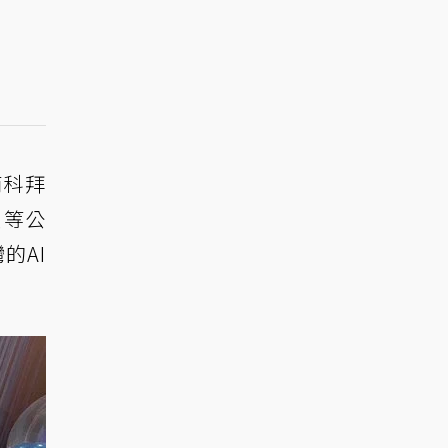
南科拜
寶等公
的AI