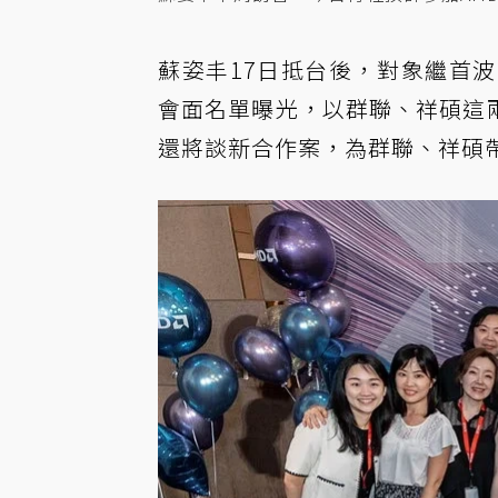
蘇姿丰17日抵台後，對象繼首
會面名單曝光，以群聯、祥碩這
還將談新合作案，為群聯、祥碩