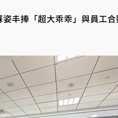
蘇姿丰捧「超大乖乖」與員工合