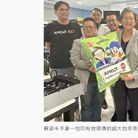
蘇姿丰手拿一包印有她頭像的超大包乖乖