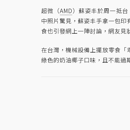
超微（
AMD
）蘇姿丰於周一抵台，今（
中照片驚見，蘇姿丰手拿一包印
食也引發網上一陣討論，網友見
在台灣，機械設備上擺放零食「
綠色的奶油椰子口味，且不能過