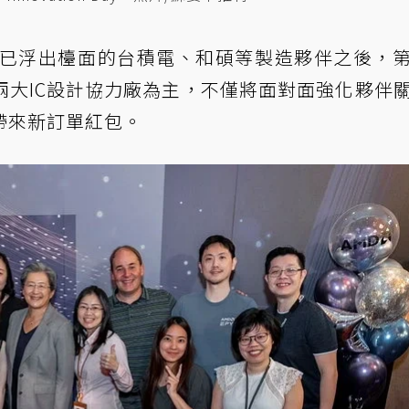
波已浮出檯面的台積電、和碩等製造夥伴之後，
兩大IC設計協力廠為主，不僅將面對面強化夥伴
帶來新訂單紅包。