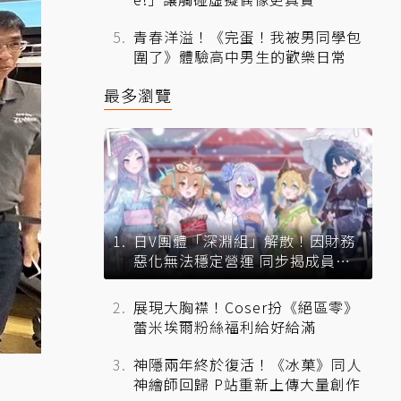
青春洋溢！《完蛋！我被男同學包
圍了》體驗高中男生的歡樂日常
最多瀏覽
日V團體「深淵組」解散！因財務
惡化無法穩定營運 同步揭成員未
來去向
展現大胸襟！Coser扮《絕區零》
蕾米埃爾粉絲福利給好給滿
神隱兩年終於復活！《冰菓》同人
神繪師回歸 P站重新上傳大量創作