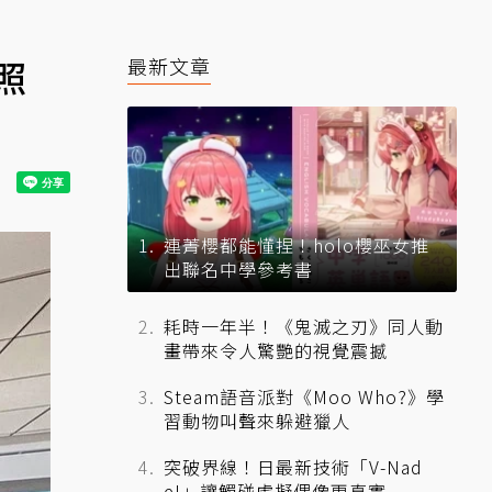
照
最新文章
連菁櫻都能懂捏！holo櫻巫女推
出聯名中學參考書
耗時一年半！《鬼滅之刃》同人動
畫帶來令人驚艷的視覺震撼
Steam語音派對《Moo Who?》學
習動物叫聲來躲避獵人
突破界線！日最新技術「V-Nad
e!」讓觸碰虛擬偶像更真實