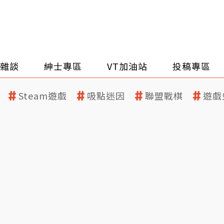
雜談
紳士專區
VT加油站
投稿專區
Steam遊戲
吸點迷因
聯盟戰棋
遊戲