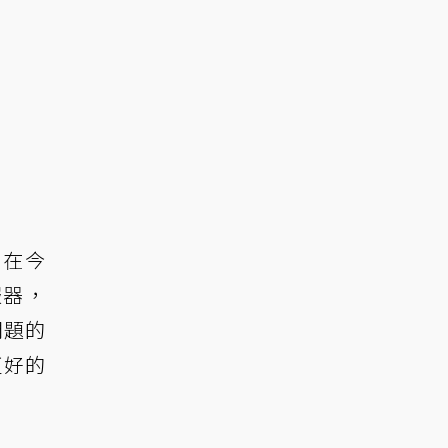
，在今
服器，
問題的
更好的