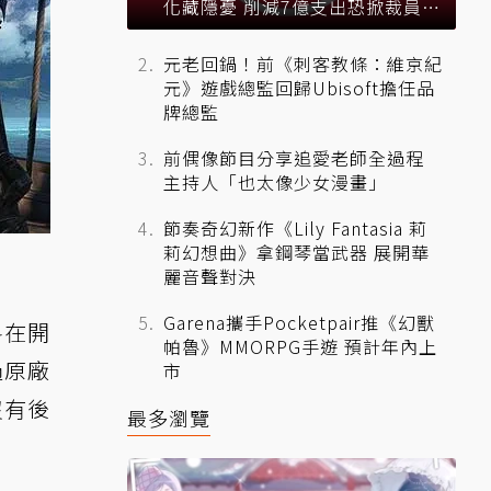
化藏隱憂 削減7億支出恐掀裁員風
暴？
元老回鍋！前《刺客教條：維京紀
元》遊戲總監回歸Ubisoft擔任品
牌總監
前偶像節目分享追愛老師全過程
主持人「也太像少女漫畫」
節奏奇幻新作《Lily Fantasia 莉
莉幻想曲》拿鋼琴當武器 展開華
麗音聲對決
Garena攜手Pocketpair推《幻獸
料在開
帕魯》MMORPG手遊 預計年內上
過原廠
市
沒有後
最多瀏覽