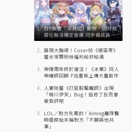
日V團體「深淵組」解散！因財務
惡化無法穩定營運 同步揭成員未
來去向
展現大胸襟！Coser扮《絕區零》
蕾米埃爾粉絲福利給好給滿
神隱兩年終於復活！《冰菓》同人
神繪師回歸 P站重新上傳大量創作
人妻除靈《打屁股驅魔師》出現
「梅川伊芙」Bug！這修了反而會
被負評吧
LOL／對方先罵的！Aiming離隊聲
明還原始末稱對方「不願與他共
事」