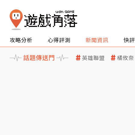
攻略分析
心得評測
新聞資訊
快評
話題傳送門
英雄聯盟
橘攸奈