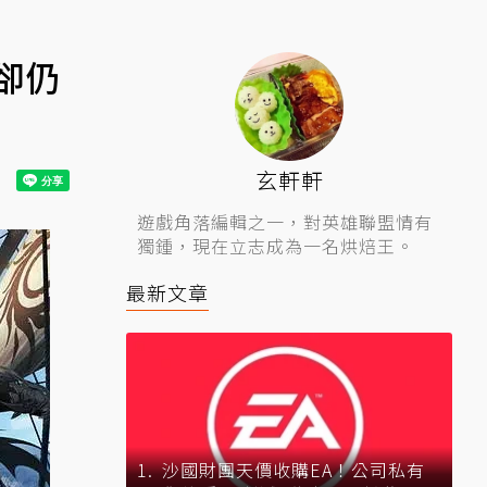
卻仍
玄軒軒
遊戲角落編輯之一，對英雄聯盟情有
獨鍾，現在立志成為一名烘焙王。
最新文章
沙國財團天價收購EA！公司私有