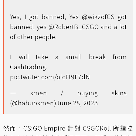
Yes, I got banned, Yes
@wikzofCS
got
banned, yes
@RobertB_CSGO
and a lot
of other people.
I will take a small break from
Cashtrading.
pic.twitter.com/oicFt9F7dN
— smen / buying skins
(@habubsmen)
June 28, 2023
然而，CS:GO Empire 針對 CSGORoll 所指控