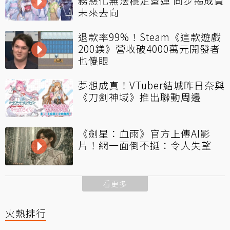
務惡化無法穩定營運 同步揭成員
未來去向
退款率99%！Steam《這款遊戲
200鎂》營收破4000萬元開發者
也傻眼
夢想成真！VTuber結城昨日奈與
《刀劍神域》推出聯動周邊
《劍星：血雨》官方上傳AI影
片！網一面倒不挺：令人失望
看更多
火熱排行