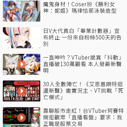
魔鬼身材！Coser扮《勝利女
神：妮姬》瑪律恰那泳裝造型
日V大代真白「畢業計數器」宣
布終止 一份來自粉絲500天的告
別
一直呻吟？VTuber詭異「抖動」
直播破130萬觀看 本人發最新聲
明
30人全數陣亡！《艾恩葛朗特迴
盪新聲》邀實況主、VT挑戰「死
亡模式」
靠聊股市走紅！台VTuber珂賽特
婉拒觀眾「直播看盤」要求：我
正職是股票交易