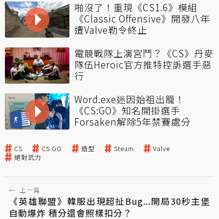
啪沒了！重現《CS1.6》模組
《Classic Offensive》開發八年
遭Valve勒令終止
電競戰隊上演宮鬥？《CS》丹麥
隊伍Heroic官方推特控訴選手惡
行
Word.exe迷因始祖出籠！
《CS:GO》知名開掛選手
Forsaken解除5年禁賽處分
CS
CS:GO
造型
Steam
Valve
絕對武力
←
上一篇
《英雄聯盟》韓服出現超扯Bug...開局30秒主堡
自動爆炸 積分還會照樣扣分？