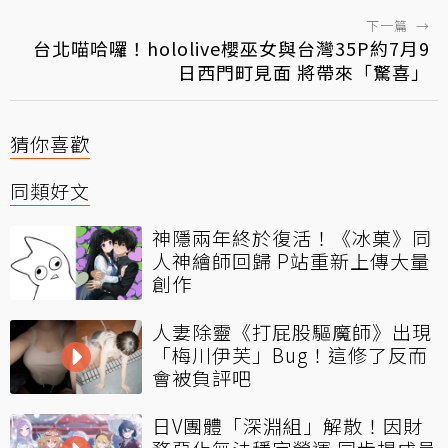
下一篇
→
台北喵哈囉！hololive櫻巫女與台灣35P約7月9
日西門町見面 將帶來「驚喜」
猜你喜歡
同類好文
神隱兩年終於復活！《冰菓》同
人神繪師回歸 P站重新上傳大量
創作
人妻除靈《打屁股驅魔師》出現
「梅川伊芙」Bug！這修了反而
會被負評吧
日V團體「深淵組」解散！因財