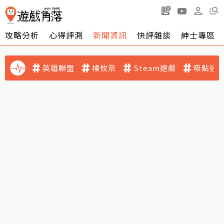
攻略分析
心得評測
新聞資訊
快評雜談
紳士專區
英雄聯盟
橘攸奈
Steam遊戲
吸點迷