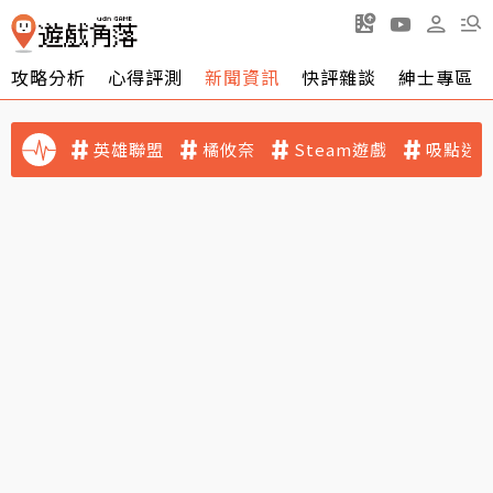
攻略分析
心得評測
新聞資訊
快評雜談
紳士專區
英雄聯盟
橘攸奈
Steam遊戲
吸點迷