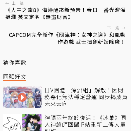
←
上一篇
《人中之龍8》海邊醒來新預告！春日一番光溜溜
搶灘 英文定名《無盡財富》
下一篇
→
CAPCOM完全新作《國津神：女神之道》和風動
作遊戲 武士揮劍斬妖除魔！
猜你喜歡
同類好文
日V團體「深淵組」解散！因財
務惡化無法穩定營運 同步揭成員
未來去向
神隱兩年終於復活！《冰菓》同
人神繪師回歸 P站重新上傳大量
創作