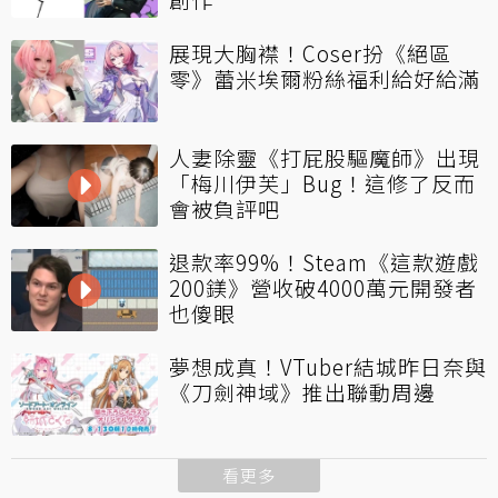
展現大胸襟！Coser扮《絕區
零》蕾米埃爾粉絲福利給好給滿
人妻除靈《打屁股驅魔師》出現
「梅川伊芙」Bug！這修了反而
會被負評吧
退款率99%！Steam《這款遊戲
200鎂》營收破4000萬元開發者
也傻眼
夢想成真！VTuber結城昨日奈與
《刀劍神域》推出聯動周邊
看更多