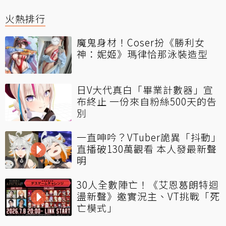
火熱排行
魔鬼身材！Coser扮《勝利女
神：妮姬》瑪律恰那泳裝造型
日V大代真白「畢業計數器」宣
布終止 一份來自粉絲500天的告
別
一直呻吟？VTuber詭異「抖動」
直播破130萬觀看 本人發最新聲
明
30人全數陣亡！《艾恩葛朗特迴
盪新聲》邀實況主、VT挑戰「死
亡模式」