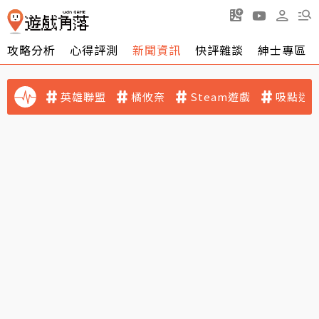
攻略分析
心得評測
新聞資訊
快評雜談
紳士專區
英雄聯盟
橘攸奈
Steam遊戲
吸點迷