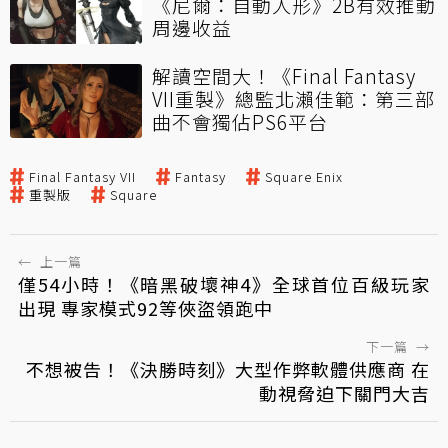
《尼爾：自動人形》2B有效推動
周邊收益
解讀空間大！《Final Fantasy
VII重製》總監北瀨佳範：第三部
曲不會獨佔PS6平台
Final Fantasy VII
Fantasy
Square Enix
重製版
Square
←
上一篇
僅54小時！《暗黑破壞神4》全球首位百級玩家
出現 專家模式92等俠盜領跑中
下一篇
→
不想被告！《決勝時刻》大型作弊軟體供應商 在
動視脅迫下關門大吉