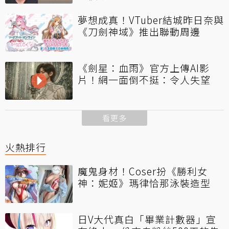
夢想成真！VTuber結城昨日奈與
《刀劍神域》推出聯動周邊
《劍星：血雨》官方上傳AI影
片！網一面倒不挺：令人失望
看更多
火熱排行
魔鬼身材！Coser扮《勝利女
神：妮姬》瑪律恰那泳裝造型
日V大代真白「畢業計數器」宣