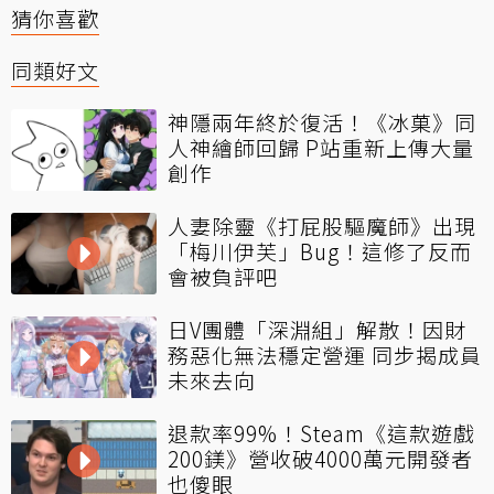
猜你喜歡
同類好文
神隱兩年終於復活！《冰菓》同
人神繪師回歸 P站重新上傳大量
創作
人妻除靈《打屁股驅魔師》出現
「梅川伊芙」Bug！這修了反而
會被負評吧
日V團體「深淵組」解散！因財
務惡化無法穩定營運 同步揭成員
未來去向
退款率99%！Steam《這款遊戲
200鎂》營收破4000萬元開發者
也傻眼