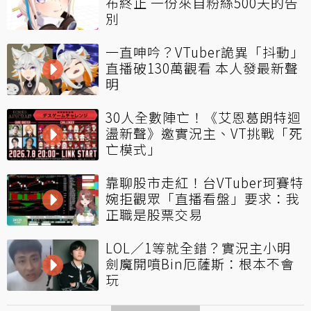
布終止 一份來自粉絲500天的告
別
一直呻吟？VTuber詭異「抖動」
直播破130萬觀看 本人發最新聲
明
30人全數陣亡！《艾恩葛朗特迴
盪新聲》邀實況主、VT挑戰「死
亡模式」
靠聊股市走紅！台VTuber珂賽特
婉拒觀眾「直播看盤」要求：我
正職是股票交易
LOL／1等就全錯？實況主小明
劍魔開噴Bin厄薩斯：根本不會
玩