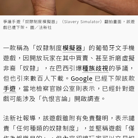
爭議手遊「奴隸制度模擬器」（Slavery Simulator）翻拍畫面，該遊
戲已遭下架。 圖／法新社
一款稱為「奴隸制度
模擬器
」的葡萄牙文手機
遊戲，因開放玩家在其中買賣、甚至折磨虛擬
非裔「奴隸」，在巴西引爆
種族歧視
的爭議，
但也引來數百人下載。
Google
已經下架該款
手遊
，當地檢察官辦公室則表示，已經針對遊
戲可能涉及「仇恨言論」開啟調查。
法新社報導，該遊戲雖附有免責聲明，表示譴
責「任何種類的奴隸制度」，並堅稱遊戲「僅