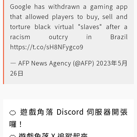
Google has withdrawn a gaming app
that allowed players to buy, sell and
torture black virtual "slaves" after a
racism outcry in Brazil
https://t.co/sH8NFygco9
— AFP News Agency (@AFP)
2023年5月
26日
🍊 遊戲角落 Discord 伺服器開張
囉！
🍊 遊戲角落 X 追蹤起來