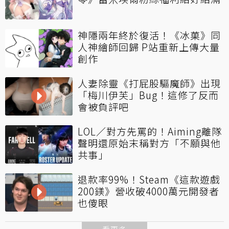
神隱兩年終於復活！《冰菓》同
人神繪師回歸 P站重新上傳大量
創作
人妻除靈《打屁股驅魔師》出現
「梅川伊芙」Bug！這修了反而
會被負評吧
LOL／對方先罵的！Aiming離隊
聲明還原始末稱對方「不願與他
共事」
退款率99%！Steam《這款遊戲
200鎂》營收破4000萬元開發者
也傻眼