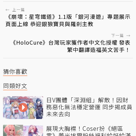
←
上一篇
《崩壞：星穹鐵道》1.1版「銀河漫遊」專題展示
頁面上線 恭迎銀狼寶貝與羅剎主教
下一篇
→
《HoloCure》台灣玩家獲作者中文化授權 發表
繁中翻譯造福英文苦手！
猜你喜歡
同類好文
日V團體「深淵組」解散！因財
務惡化無法穩定營運 同步揭成員
未來去向
展現大胸襟！Coser扮《絕區
零》蕾米埃爾粉絲福利給好給滿