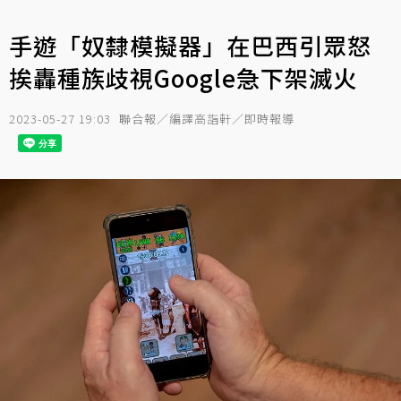
手遊「奴隸模擬器」在巴西引眾怒
挨轟種族歧視Google急下架滅火
2023-05-27 19:03
聯合報／編譯高詣軒／即時報導