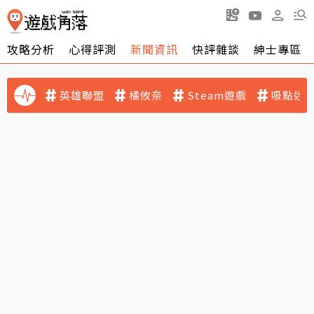
攻略分析
心得評測
新聞資訊
快評雜談
紳士專區
英雄聯盟
橘攸奈
Steam遊戲
吸點迷