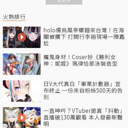
看更多
火熱排行
holo儒烏風亭螺鈿來台灣！在海
關被攔下 打開行李箱現場一陣尷
尬
魔鬼身材！Coser扮《勝利女
神：妮姬》瑪律恰那泳裝造型
日V大代真白「畢業計數器」宣
布終止 一份來自粉絲500天的告
別
一直呻吟？VTuber詭異「抖動」
直播破130萬觀看 本人發最新聲
明