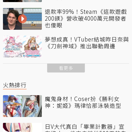
退款率99%！Steam《這款遊戲
200鎂》營收破4000萬元開發者
也傻眼
夢想成真！VTuber結城昨日奈與
《刀劍神域》推出聯動周邊
看更多
火熱排行
魔鬼身材！Coser扮《勝利女
神：妮姬》瑪律恰那泳裝造型
日V大代真白「畢業計數器」宣