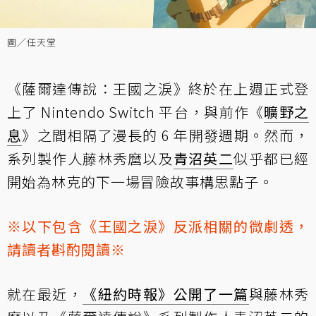
圖／任天堂
《薩爾達傳說：王國之淚》終於在上週正式登
上了 Nintendo Switch 平台，與前作《
曠野之
息
》之間相隔了漫長的 6 年開發週期。然而，
系列製作人藤林秀麿以及
青沼英二
似乎都已經
開始為林克的下一場冒險故事構思點子。
※以下包含《王國之淚》反派相關的微劇透，
請讀者斟酌閱讀※
就在最近，
《紐約時報》公開了一篇
與藤林秀