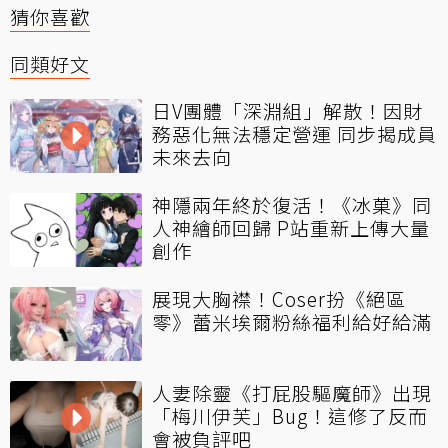
猜你喜歡
同類好文
日V團體「深淵組」解散！因財
務惡化無法穩定營運 同步揭成員
未來去向
神隱兩年終於復活！《冰菓》同
人神繪師回歸 P站重新上傳大量
創作
展現大胸襟！Coser扮《絕區
零》蕾米埃爾粉絲福利給好給滿
人妻除靈《打屁股驅魔師》出現
「梅川伊芙」Bug！這修了反而
會被負評吧