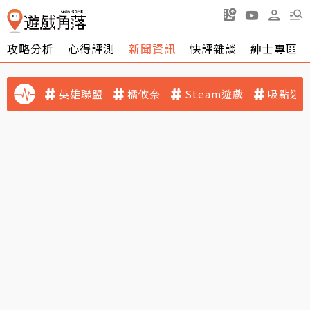
攻略分析
心得評測
新聞資訊
快評雜談
紳士專區
英雄聯盟
橘攸奈
Steam遊戲
吸點迷