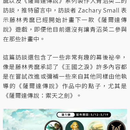
麿以及《薩爾達傳說》系列製作人青沼英二的
訪談，推特留言中，訪談者 Zachary Small 表
示藤林秀麿已經開始計畫下一款《薩爾達傳
說》遊戲，即便他目前還沒有讓青沼英二參與
在那些計畫中。
這篇訪談還包含了一些非常有趣的幕後祕辛，
像是藤林秀麿承認了《王國之淚》許多內容都
是在嘗試改進或彌補一些來自其他同樣由他執
導的《薩爾達傳說》作品中的點子，尤其是
《薩爾達傳說：禦天之劍》。