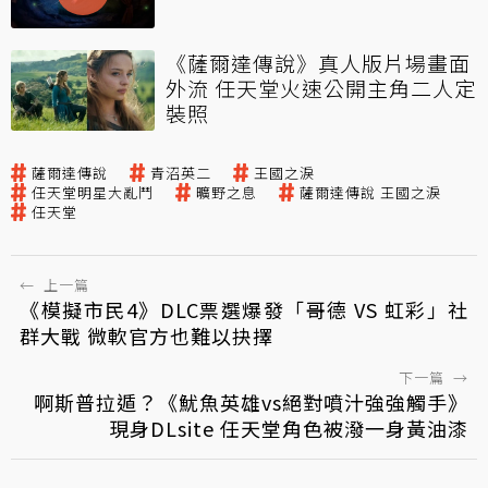
《薩爾達傳說》真人版片場畫面
外流 任天堂火速公開主角二人定
裝照
薩爾達傳說
青沼英二
王國之淚
任天堂明星大亂鬥
曠野之息
薩爾達傳說 王國之淚
任天堂
←
上一篇
《模擬市民4》DLC票選爆發「哥德 VS 虹彩」社
群大戰 微軟官方也難以抉擇
下一篇
→
啊斯普拉遁？《魷魚英雄vs絕對噴汁強強觸手》
現身DLsite 任天堂角色被潑一身黃油漆