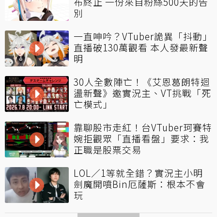
布終止 一份來自粉絲500天的告
別
一直呻吟？VTuber詭異「抖動」
直播破130萬觀看 本人發最新聲
明
30人全數陣亡！《艾恩葛朗特迴
盪新聲》邀實況主、VT挑戰「死
亡模式」
靠聊股市走紅！台VTuber珂賽特
婉拒觀眾「直播看盤」要求：我
正職是股票交易
LOL／1等就全錯？實況主小明
劍魔開噴Bin厄薩斯：根本不會
玩