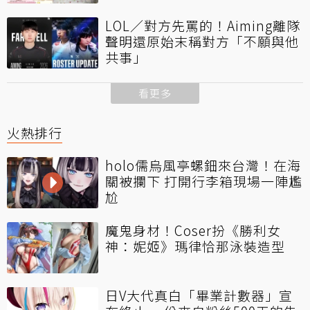
LOL／對方先罵的！Aiming離隊
聲明還原始末稱對方「不願與他
共事」
看更多
火熱排行
holo儒烏風亭螺鈿來台灣！在海
關被攔下 打開行李箱現場一陣尷
尬
魔鬼身材！Coser扮《勝利女
神：妮姬》瑪律恰那泳裝造型
日V大代真白「畢業計數器」宣