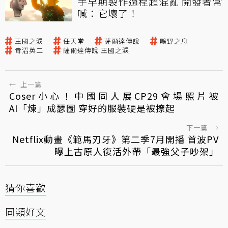
手早期製作過程超混亂 開發者常
喊：它壞了！
王國之淚
任天堂
薩爾達傳說
曠野之息
青沼英二
薩爾達傳說 王國之淚
←
上一篇
Coser小心！中國同人展CP29會場照片被
AI「煉」成瑟圖 穿好的服裝硬是被撩起
下一篇
→
Netflix動畫《範馬刃牙》第二季7月開播 首波PV
曝上古原人復活外帶「最強父子吵架」
猜你喜歡
同類好文