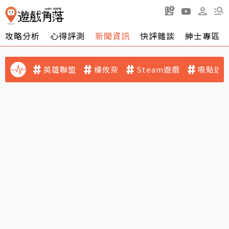
攻略分析
心得評測
新聞資訊
快評雜談
紳士專區
英雄聯盟
橘攸奈
Steam遊戲
吸點迷