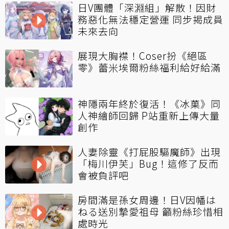
日V團體「深淵組」解散！因財
務惡化無法穩定營運 同步揭成員
未來去向
展現大胸襟！Coser扮《絕區
零》蕾米埃爾粉絲福利給好給滿
神隱兩年終於復活！《冰菓》同
人神繪師回歸 P站重新上傳大量
創作
人妻除靈《打屁股驅魔師》出現
「梅川伊芙」Bug！這修了反而
會被負評吧
房間滿是孫女周邊！日V因幡は
ねる送別摯愛祖母 籲粉絲珍惜相
處時光