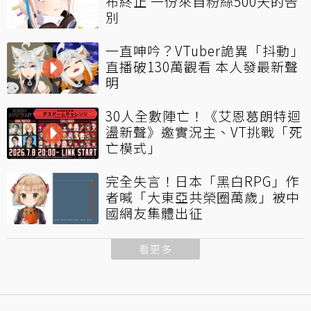
布終止 一份來自粉絲500天的告
別
一直呻吟？VTuber詭異「抖動」
直播破130萬觀看 本人發最新聲
明
30人全數陣亡！《艾恩葛朗特迴
盪新聲》邀實況主、VT挑戰「死
亡模式」
完全失言！日本「黑白RPG」作
者喊「大東亞共榮圈萬歲」被中
國網友集體出征
看更多