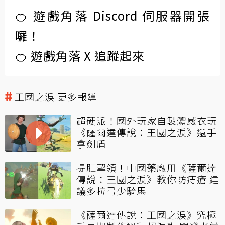
🍊 遊戲角落 Discord 伺服器開張
囉！
🍊 遊戲角落 X 追蹤起來
王國之淚 更多報導
超硬派！國外玩家自製體感衣玩
《薩爾達傳說：王國之淚》還手
拿劍盾
提肛挈領！中國藥廠用《薩爾達
傳說：王國之淚》教你防痔瘡 建
議多拉弓少騎馬
《薩爾達傳說：王國之淚》究極