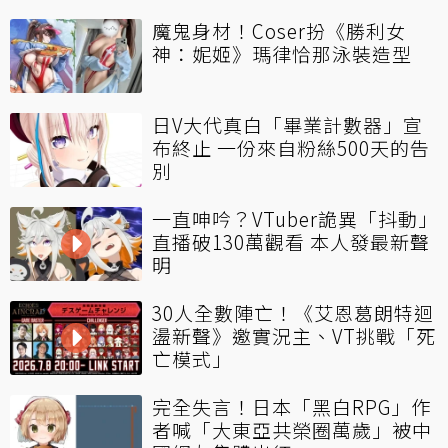
魔鬼身材！Coser扮《勝利女
神：妮姬》瑪律恰那泳裝造型
日V大代真白「畢業計數器」宣
布終止 一份來自粉絲500天的告
別
一直呻吟？VTuber詭異「抖動」
直播破130萬觀看 本人發最新聲
明
30人全數陣亡！《艾恩葛朗特迴
盪新聲》邀實況主、VT挑戰「死
亡模式」
完全失言！日本「黑白RPG」作
者喊「大東亞共榮圈萬歲」被中