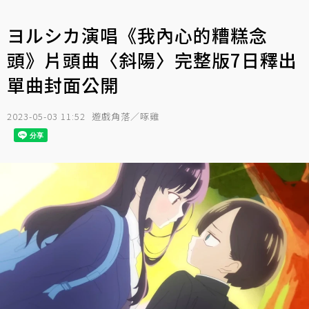
ヨルシカ演唱《我內心的糟糕念
頭》片頭曲〈斜陽〉完整版7日釋出
單曲封面公開
2023-05-03 11:52
遊戲角落／啄雞