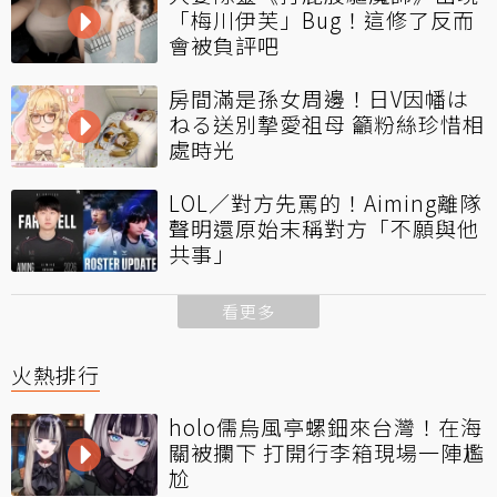
「梅川伊芙」Bug！這修了反而
會被負評吧
房間滿是孫女周邊！日V因幡は
ねる送別摯愛祖母 籲粉絲珍惜相
處時光
LOL／對方先罵的！Aiming離隊
聲明還原始末稱對方「不願與他
共事」
看更多
火熱排行
holo儒烏風亭螺鈿來台灣！在海
關被攔下 打開行李箱現場一陣尷
尬