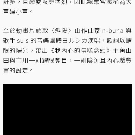
許多，且戀愛攻勢猛烈，因此觀眾常戲稱為大
車逼小車。
至於動畫片頭取〈斜陽〉由作曲家 n-buna 與
歌手 suis 的音樂團體ヨルシカ演唱，歌詞以耀
眼的陽光，帶出《我內心的糟糕念頭》主角山
田與市川一則耀眼奪目，一則陰沉且內心戲豐
富的設定。