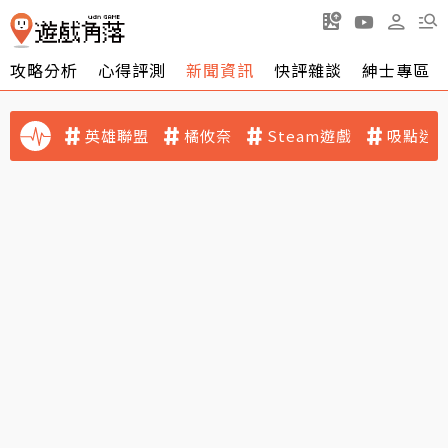
攻略分析
心得評測
新聞資訊
快評雜談
紳士專區
英雄聯盟
橘攸奈
Steam遊戲
吸點迷