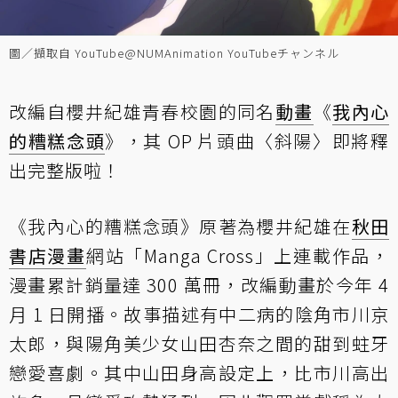
圖／擷取自 YouTube@NUMAnimation YouTubeチャンネル
改編自櫻井紀雄青春校園的同名
動畫
《
我內心
的糟糕念頭
》，其 OP 片頭曲〈斜陽〉即將釋
出完整版啦！
《我內心的糟糕念頭》原著為櫻井紀雄在
秋田
書店
漫畫
網站「Manga Cross」上連載作品，
漫畫累計銷量達 300 萬冊，改編動畫於今年 4
月 1 日開播。故事描述有中二病的陰角市川京
太郎，與陽角美少女山田杏奈之間的甜到蛀牙
戀愛喜劇。其中山田身高設定上，比市川高出