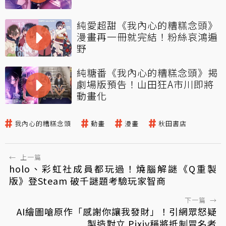
純愛超甜《我內心的糟糕念頭》
漫畫再一冊就完結！粉絲哀鴻遍
野
純糖番《我內心的糟糕念頭》揭
劇場版預告！山田狂A市川即將
動畫化
我內心的糟糕念頭
動畫
漫畫
秋田書店
←
上一篇
holo、彩虹社成員都玩過！燒腦解謎《Q重製
版》登Steam 破千謎題考驗玩家智商
下一篇
→
AI繪圖嗆原作「感謝你讓我發財」！引網眾怒疑
製造對立 Pixiv稱將抵制冒名者