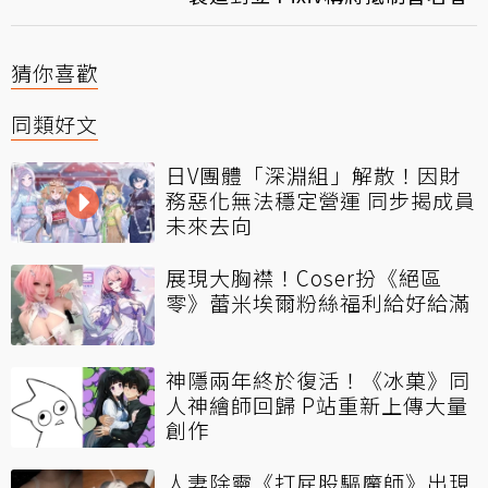
猜你喜歡
同類好文
日V團體「深淵組」解散！因財
務惡化無法穩定營運 同步揭成員
未來去向
展現大胸襟！Coser扮《絕區
零》蕾米埃爾粉絲福利給好給滿
神隱兩年終於復活！《冰菓》同
人神繪師回歸 P站重新上傳大量
創作
人妻除靈《打屁股驅魔師》出現