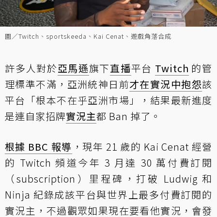
圖／Twitch、sportskeeda、Kai Cenat、遊戲角落合成
許多人對於
亞馬遜
旗下
直播
平台
Twitch
的管
理標準不滿，亞洲統神日前
才在實況中抱怨
該
平台「根本不在乎亞洲市場」，結果最新進度
是連自家招牌
實況主
都 Ban 掉了。
根據 BBC 報導
，現年 21 歲的 Kai Cenat 經營
的 Twitch 頻道今年 3 月達 30 萬付費訂閱
（subscription）里程碑，打破 Ludwig 和
Ninja 紀錄成該平台與世界上最多付費訂閱的
實況主，不過觀眾如果現在要看他實況，會發