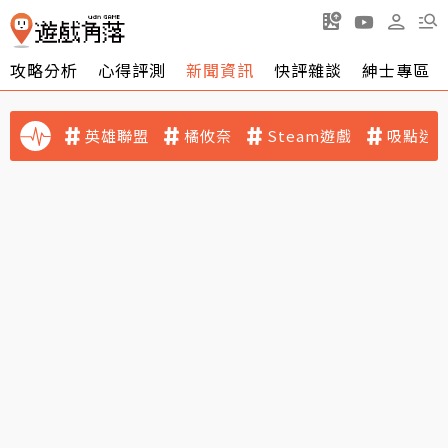
攻略分析
心得評測
新聞資訊
快評雜談
紳士專區
英雄聯盟
橘攸奈
Steam遊戲
吸點迷