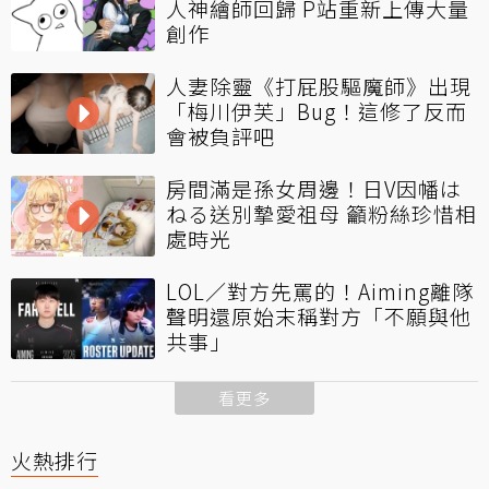
人神繪師回歸 P站重新上傳大量
創作
人妻除靈《打屁股驅魔師》出現
「梅川伊芙」Bug！這修了反而
會被負評吧
房間滿是孫女周邊！日V因幡は
ねる送別摯愛祖母 籲粉絲珍惜相
處時光
LOL／對方先罵的！Aiming離隊
聲明還原始末稱對方「不願與他
共事」
看更多
火熱排行