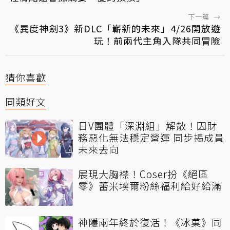
下一篇
→
《異度神劍3》新DLC「嶄新的未來」4/26開放遊
玩！前兩代主角入隊共同冒險
猜你喜歡
同類好文
日V團體「深淵組」解散！因財
務惡化無法穩定營運 同步揭成員
未來去向
展現大胸襟！Coser扮《絕區
零》蕾米埃爾粉絲福利給好給滿
神隱兩年終於復活！《冰菓》同