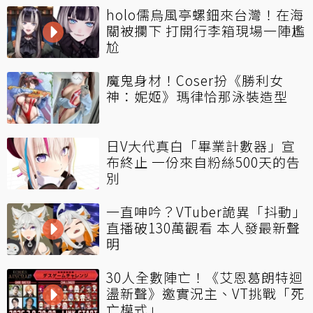
holo儒烏風亭螺鈿來台灣！在海
關被攔下 打開行李箱現場一陣尷
尬
魔鬼身材！Coser扮《勝利女
神：妮姬》瑪律恰那泳裝造型
日V大代真白「畢業計數器」宣
布終止 一份來自粉絲500天的告
別
一直呻吟？VTuber詭異「抖動」
直播破130萬觀看 本人發最新聲
明
30人全數陣亡！《艾恩葛朗特迴
盪新聲》邀實況主、VT挑戰「死
亡模式」