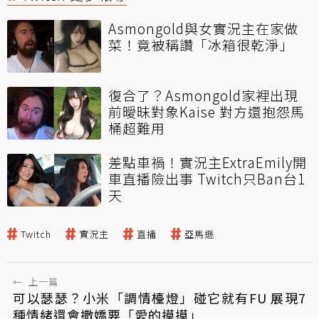
Asmongold與女實況主在家做
菜！竟被稱讚「冰箱很乾淨」
復合了？Asmongold家裡出現
前曖昧對象Kaise 對方還抱怨馬
桶超難用
差點車禍！實況主ExtraEmily開
車直播險出事 Twitch只Ban台1
天
Twitch
實況主
直播
亞馬遜
←
上一篇
可以瑟瑟？小米「調情檯燈」碰它就有FU 展現7
種情緒還會撒嬌要「愛的摸摸」