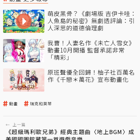
萌皮黑骨？《劇場版 吉伊卡哇：
人魚島的秘密》無劇透評論：引
人深思的道德倫理劇
我曹！人妻名作《未亡人雪女》
動畫10月開播 監督承諾非常
「精彩」
原班聲優全回歸！柚子社百萬名
作《千戀＊萬花》宣布動畫化
動畫
瑞克和莫蒂
←
上一篇
《超級瑪利歐兄弟》經典主題曲〈地上BGM〉成
美國國圖館藏第一首遊戲音樂