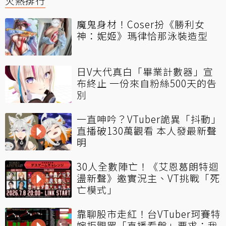
火熱排行
魔鬼身材！Coser扮《勝利女
神：妮姬》瑪律恰那泳裝造型
日V大代真白「畢業計數器」宣
布終止 一份來自粉絲500天的告
別
一直呻吟？VTuber詭異「抖動」
直播破130萬觀看 本人發最新聲
明
30人全數陣亡！《艾恩葛朗特迴
盪新聲》邀實況主、VT挑戰「死
亡模式」
靠聊股市走紅！台VTuber珂賽特
婉拒觀眾「直播看盤」要求：我