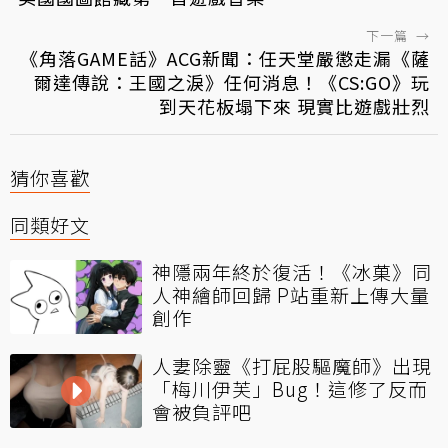
下一篇
→
《角落GAME話》ACG新聞：任天堂嚴懲走漏《​​薩
爾達傳說：王國之淚》任何消息！《CS:GO》玩
到天花板塌下來 現實比遊戲壯烈
猜你喜歡
同類好文
神隱兩年終於復活！《冰菓》同
人神繪師回歸 P站重新上傳大量
創作
人妻除靈《打屁股驅魔師》出現
「梅川伊芙」Bug！這修了反而
會被負評吧