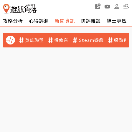
攻略分析
心得評測
新聞資訊
快評雜談
紳士專區
英雄聯盟
橘攸奈
Steam遊戲
吸點迷