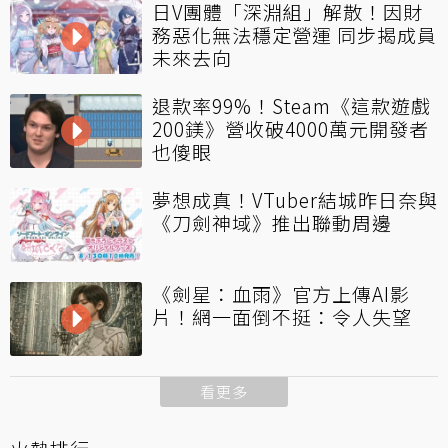
日V團體「深淵組」解散！因財
務惡化無法穩定營運 同步揭成員
未來去向
退款率99%！Steam《這款遊戲
200鎂》營收破4000萬元開發者
也傻眼
夢想成真！VTuber結城昨日奈與
《刀劍神域》推出聯動周邊
《劍星：血雨》官方上傳AI影
片！網一面倒不挺：令人失望
看更多