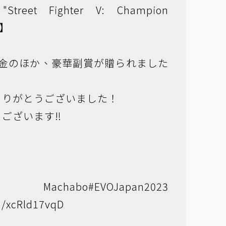
Street Fighter V: Champion
式】
賞金のほか、豪華副賞が贈られました
ありがとうございました！
ございます‼️
chabo
#EVOJapan2023
om/xcRld17vqD