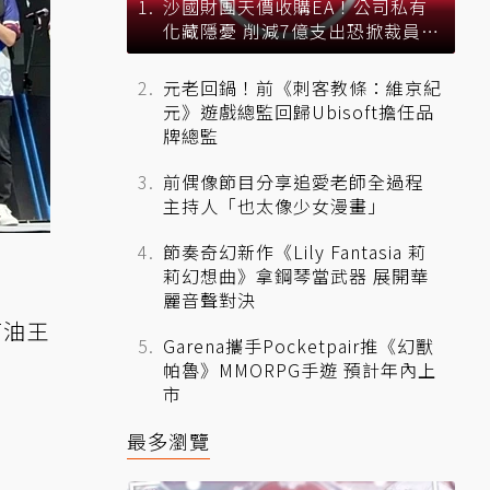
沙國財團天價收購EA！公司私有
化藏隱憂 削減7億支出恐掀裁員風
暴？
元老回鍋！前《刺客教條：維京紀
元》遊戲總監回歸Ubisoft擔任品
牌總監
前偶像節目分享追愛老師全過程
主持人「也太像少女漫畫」
節奏奇幻新作《Lily Fantasia 莉
莉幻想曲》拿鋼琴當武器 展開華
麗音聲對決
石油王
Garena攜手Pocketpair推《幻獸
帕魯》MMORPG手遊 預計年內上
市
最多瀏覽