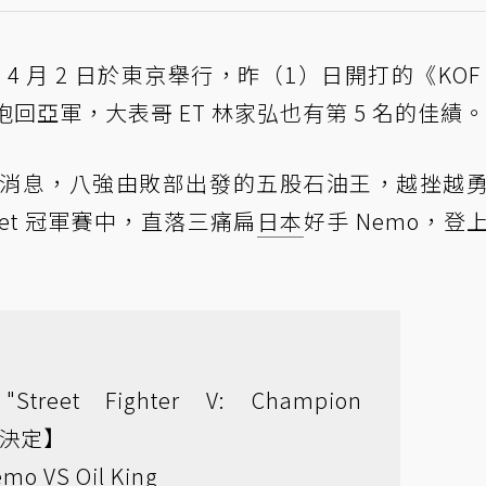
1 日至 4 月 2 日於東京舉行，昨（1）日開打的《KOF
抱回亞軍，大表哥 ET 林家弘也有第 5 名的佳績。
好消息，八強由敗部出發的五股石油王，越挫越
et 冠軍賽中，直落三痛扁
日本
好手 Nemo，登
Street Fighter V: Champion
勝者決定】
emo VS Oil King