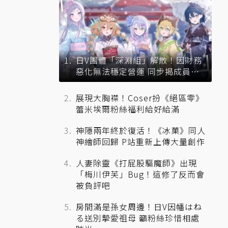
日V團體「深淵組」解散！因財務
惡化無法穩定營運 同步揭成員未
來去向
展現大胸襟！Coser扮《絕區零》
蕾米埃爾粉絲福利給好給滿
神隱兩年終於復活！《冰菓》同人
神繪師回歸 P站重新上傳大量創作
人妻除靈《打屁股驅魔師》出現
「梅川伊芙」Bug！這修了反而會
被負評吧
房間滿是孫女周邊！日V因幡はね
る送別摯愛祖母 籲粉絲珍惜相處