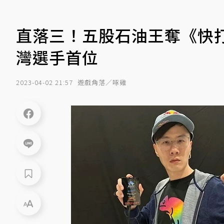
直落三！五股石油王奪《快打旋風5
灣選手首位
2023-04-02 21:57
遊戲角落／啄雞