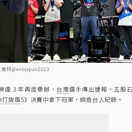
特@evojapan2023
23 睽違 3 年再度舉辦，
台灣
選手傳出捷報，五股
快打旋風
5》決賽中拿下冠軍，締造台人紀錄。