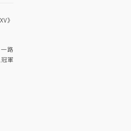
 XV》
勇一路
上冠軍