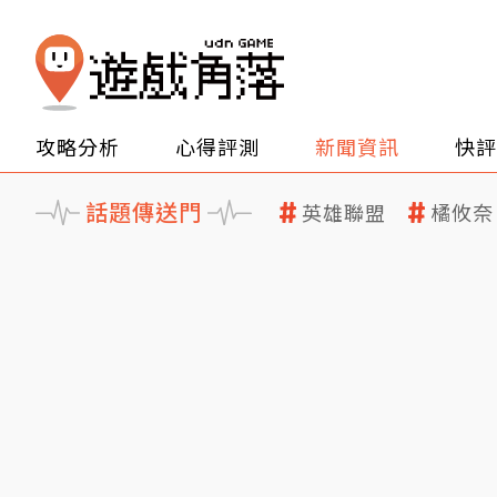
攻略分析
心得評測
新聞資訊
快評
話題傳送門
英雄聯盟
橘攸奈