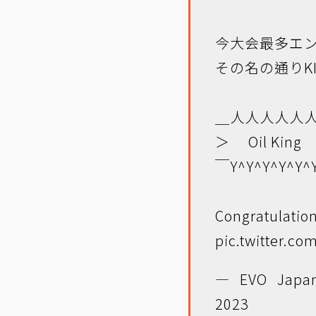
今大会最多エン
その名の通りK
＿人人人人人
＞ Oil King
￣Y^Y^Y^Y^Y^
Congratulations
pic.twitter.co
— EVO Japan
2023