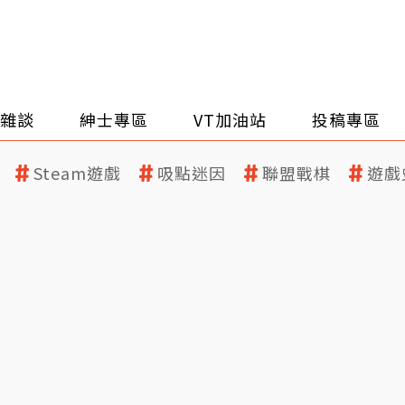
雜談
紳士專區
VT加油站
投稿專區
Steam遊戲
吸點迷因
聯盟戰棋
遊戲