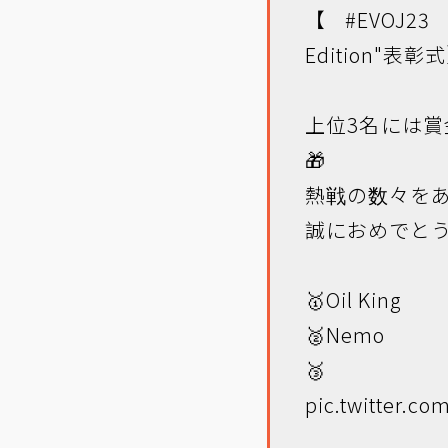
【
#EVOJ23
"
Edition"表彰
上位3名には
🎁
熱戦の数々を
誠におめでとう
🥇Oil King
🥈Nemo
🥉Ma
pic.twitter.c