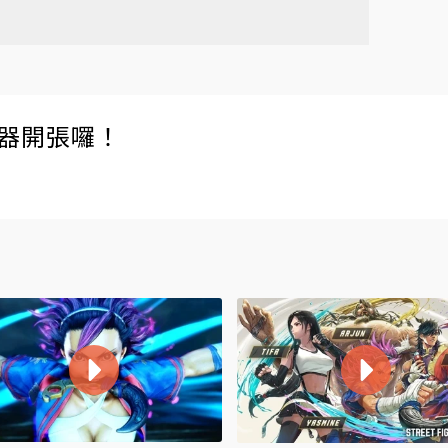
伺服器開張囉！