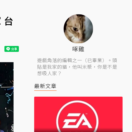
 台
啄雞
遊戲角落的編輯之一（已畢業）。頭
貼是我家的貓，他叫米漿，你是不是
想吸人家？
最新文章