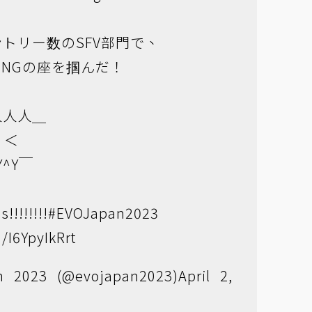
トリー数のSFV部門で、
INGの座を掴んだ！
人人人＿
 ＜
Y^Y￣
!!!!!!!!
#EVOJapan2023
m/I6YpyIkRrt
 2023 (@evojapan2023)
April 2,