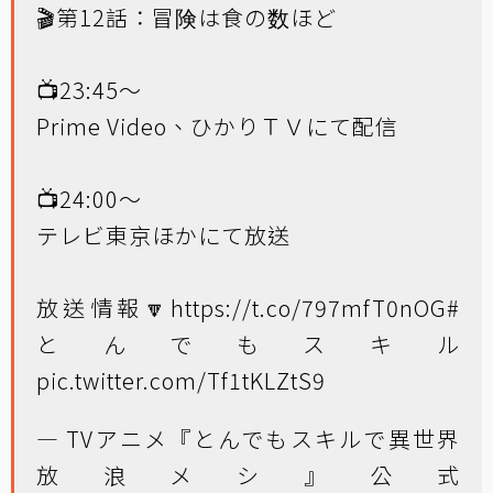
🎬第12話：冒険は食の数ほど
📺23:45～
Prime Video、ひかりＴＶにて配信
📺24:00～
テレビ東京ほかにて放送
放送情報🔽
https://t.co/797mfT0nOG
#
とんでもスキル
pic.twitter.com/Tf1tKLZtS9
— TVアニメ『とんでもスキルで異世界
放浪メシ』公式