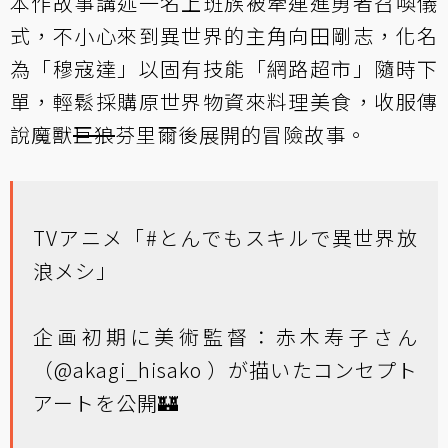
本作故事講述一名上班族被牽連進勇者召喚儀
式，不小心來到異世界的主角向田剛志，化名
為「穆寇達」以固有技能「網路超市」隨時下
單，輕鬆採購原世界物資來料理美食，收服傳
說魔獸
巨狼
芬里爾後展開的冒險故事。
TVアニメ「
#とんでもスキルで異世界放
浪メシ
」
企画初期に美術監督：赤木寿子さん
（
@akagi_hisako
）が描いたコンセプト
アートを公開🏰