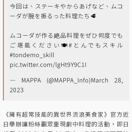
今回は、ステーキやからあげなど、ムコ
ーダが腕を振るった料理たち🥩
ムコーダが作る絶品料理をぜひ何度でも
ご堪能ください🍽️
#とんでもスキル
#tondemo_skill
pic.twitter.com/lgHt9Y9C1I
— MAPPA (@MAPPA_Info)
March 28,
2023
《擁有超常技能的異世界流浪美食家》官方近
日舉辦讓粉絲觀眾重現劇中料理的活動，即日