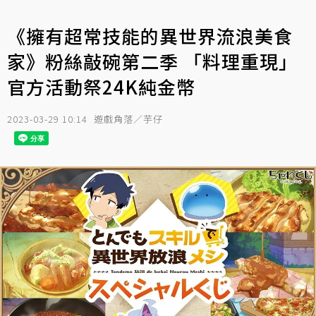
《擁有超常技能的異世界流浪美食
家》粉絲敲碗第二季 「料理重現」
官方活動祭24K純金幣
2023-03-29 10:14
遊戲角落／芋仔