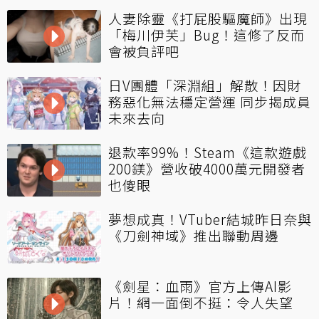
人妻除靈《打屁股驅魔師》出現
「梅川伊芙」Bug！這修了反而
會被負評吧
日V團體「深淵組」解散！因財
務惡化無法穩定營運 同步揭成員
未來去向
退款率99%！Steam《這款遊戲
200鎂》營收破4000萬元開發者
也傻眼
夢想成真！VTuber結城昨日奈與
《刀劍神域》推出聯動周邊
《劍星：血雨》官方上傳AI影
片！網一面倒不挺：令人失望