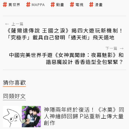
異世界
MAPPA
動畫
電視
漫畫
←
上一篇
《薩爾達傳說 王國之淚》揭四大遊玩新機制！
「究極手」載具自己發明「通天術」飛天遁地
下一篇
→
中國完美世界手遊《女神異聞錄：夜幕魅影》和
諧惡魔設計 香香造型全包緊緊？
猜你喜歡
同類好文
神隱兩年終於復活！《冰菓》同
人神繪師回歸 P站重新上傳大量
創作