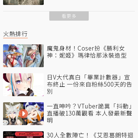
看更多
火熱排行
魔鬼身材！Coser扮《勝利女
神：妮姬》瑪律恰那泳裝造型
日V大代真白「畢業計數器」宣
布終止 一份來自粉絲500天的告
別
一直呻吟？VTuber詭異「抖動」
直播破130萬觀看 本人發最新聲
明
30人全數陣亡！《艾恩葛朗特迴