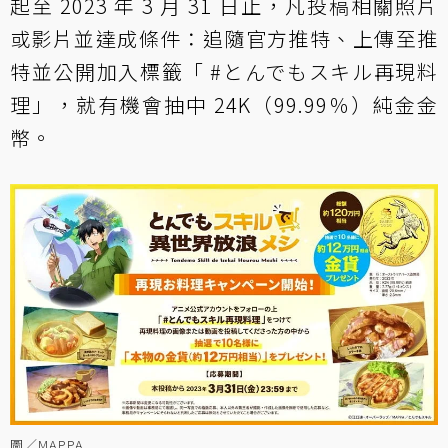
起至 2023 年 3 月 31 日止，凡投稿相關照片
或影片並達成條件：追隨官方推特、上傳至推
特並公開加入標籤「 #とんでもスキル再現料
理」，就有機會抽中 24K（99.99％）純金金
幣。
圖／MAPPA