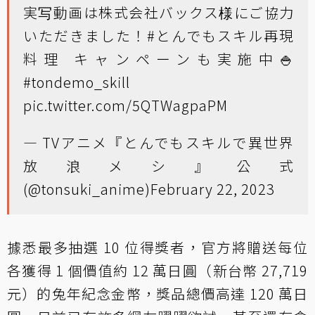
実写動画は株式会社バックス様にご協力
いただきました！
#とんでもスキル再現
料理
キャンペーンも実施中🍚
#tondemo_skill
pic.twitter.com/5QTWagpaPM
— TVアニメ『とんでもスキルで異世界
放浪メシ』公式
(@tonsuki_anime)
February 22, 2023
據悉最多抽選 10 位得獎者，官方將贈送每位
各獲得 1 個價值約 12 萬日圓（新台幣 27,719
元）的兔年紀念金幣，獎品總價高達 120 萬日