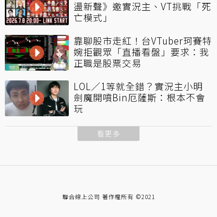
盪新聲》邀實況主、VT挑戰「死
亡模式」
靠聊股市走紅！台VTuber珂賽特
婉拒觀眾「直播看盤」要求：我
正職是股票交易
LOL／1等就全錯？實況主小明
劍魔開噴Bin厄薩斯：根本不會
玩
看更多
聯合線上公司 著作權所有 ©2021