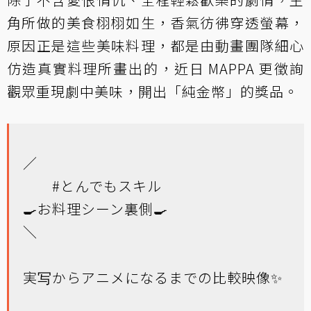
角所做的美食栩栩如生，香氣彷彿穿透螢幕，
原因正是這些美味料理，都是由動畫團隊細心
仿造真實料理所畫出的，近日 MAPPA 更徵詢
觀眾重現劇中美味，開出「純金幣」的獎品。
／
#とんでもスキル
🍳お料理シーン裏側🍳
＼
実写からアニメになるまでの比較映像✨