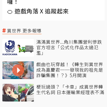
囉！
🍊 遊戲角落 X 追蹤起來
異世界 更多報導
滿滿異世界...角川集團營利慘跌
官方坦言「公式化作品太過氾
濫」
戲曲也玩穿越！《轉生到異世界
成為嘉慶君──發現我的祖先是
詐騙集團！？》5月開演
梗玩過頭？「卡車」成異世界轉
生代名詞 日本運輸業經理表不滿