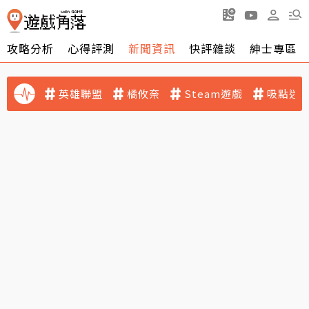
攻略分析
心得評測
新聞資訊
快評雜談
紳士專區
英雄聯盟
橘攸奈
Steam遊戲
吸點迷