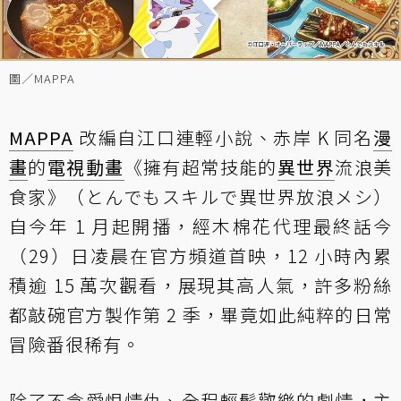
圖／MAPPA
MAPPA
改編自江口連輕小說、赤岸 K 同名
漫
畫
的
電視
動畫
《擁有超常技能的
異世界
流浪美
食家》（とんでもスキルで異世界放浪メシ）
自今年 1 月起開播，經木棉花代理最終話今
（29）日凌晨在官方頻道首映，12 小時內累
積逾 15 萬次觀看，展現其高人氣，許多粉絲
都敲碗官方製作第 2 季，畢竟如此純粹的日常
冒險番很稀有。
除了不含愛恨情仇、全程輕鬆歡樂的劇情，主