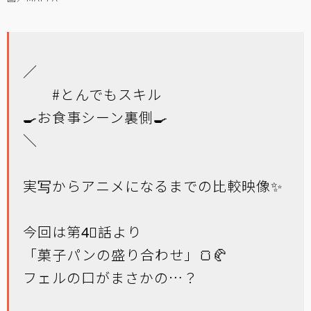
／
#とんでもスキル
🍳お食事シーン裏側🍳
＼
実写からアニメになるまでの比較映像✨
今回は第4⃣話より
「菓子パンの盛り合わせ」🍞🥐
フェルの口がまさかの…？