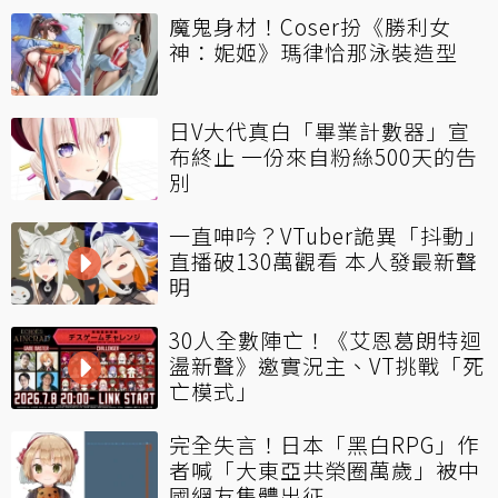
魔鬼身材！Coser扮《勝利女
神：妮姬》瑪律恰那泳裝造型
日V大代真白「畢業計數器」宣
布終止 一份來自粉絲500天的告
別
一直呻吟？VTuber詭異「抖動」
直播破130萬觀看 本人發最新聲
明
30人全數陣亡！《艾恩葛朗特迴
盪新聲》邀實況主、VT挑戰「死
亡模式」
完全失言！日本「黑白RPG」作
者喊「大東亞共榮圈萬歲」被中
國網友集體出征