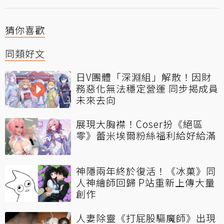
猜你喜歡
同類好文
日V團體「深淵組」解散！因財
務惡化無法穩定營運 同步揭成員
未來去向
展現大胸襟！Coser扮《絕區
零》蕾米埃爾粉絲福利給好給滿
神隱兩年終於復活！《冰菓》同
人神繪師回歸 P站重新上傳大量
創作
人妻除靈《打屁股驅魔師》出現