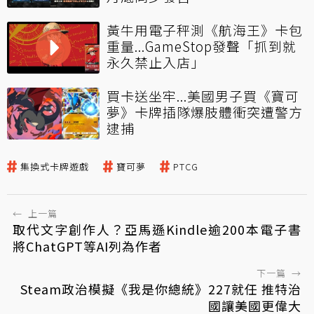
黃牛用電子秤測《航海王》卡包
重量...GameStop發聲「抓到就
永久禁止入店」
買卡送坐牢...美國男子買《寶可
夢》卡牌插隊爆肢體衝突遭警方
逮捕
集換式卡牌遊戲
寶可夢
PTCG
←
上一篇
取代文字創作人？亞馬遜Kindle逾200本電子書
將ChatGPT等AI列為作者
下一篇
→
Steam政治模擬《我是你總統》227就任 推特治
國讓美國更偉大