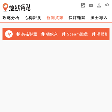
攻略分析
心得評測
新聞資訊
快評雜談
紳士專區
英雄聯盟
橘攸奈
Steam遊戲
吸點迷