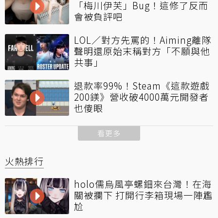
「梅川伊芙」Bug！這修了反而
會被負評吧
LOL／對方先罵的！Aiming離隊
聲明還原始末稱對方「不願與他
共事」
退款率99%！Steam《這款遊戲
200鎂》營收破4000萬元開發者
也傻眼
看更多
火熱排行
holo儒烏風亭螺鈿來台灣！在海
關被攔下 打開行李箱現場一陣尷
尬