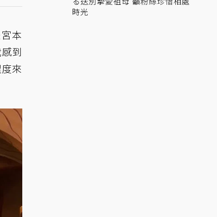
る送別摯愛祖母 籲粉絲珍惜相處
時光
是宮本
我感到
程度來