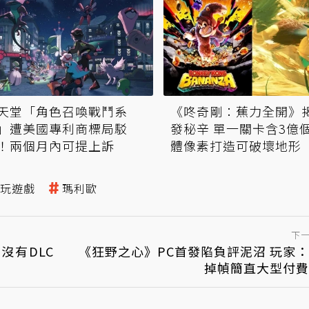
天堂「角色召喚戰鬥系
《咚奇剛：蕉力全開》
」遭美國專利商標局駁
發秘辛 單一關卡含3億
！兩個月內可提上訴
體像素打造可破壞地形
玩遊戲
瑪利歐
下
沒有DLC
《狂野之心》PC首發陷負評泥沼 玩家
掉幀簡直大型付費