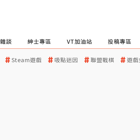
雜談
紳士專區
VT加油站
投稿專區
Steam遊戲
吸點迷因
聯盟戰棋
遊戲