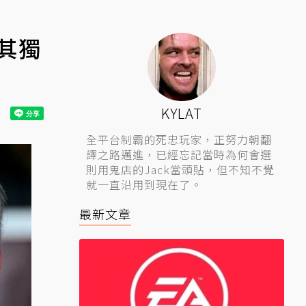
其獨
KYLAT
全平台制霸的死忠玩家，正努力朝翻
譯之路邁進，已經忘記當時為何會選
則用鬼店的Jack當頭貼，但不知不覺
就一直沿用到現在了。
最新文章