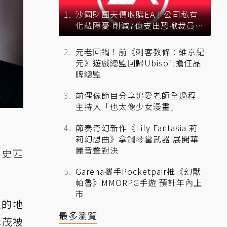
沙國財團天價收購EA！公司私有
化藏隱憂 削減7億支出恐掀裁員風
暴？
元老回鍋！前《刺客教條：維京紀
元》遊戲總監回歸Ubisoft擔任品
牌總監
前偶像節目分享追愛老師全過程
主持人「也太像少女漫畫」
節奏奇幻新作《Lily Fantasia 莉
莉幻想曲》拿鋼琴當武器 展開華
麗音聲對決
芬史匹
Garena攜手Pocketpair推《幻獸
帕魯》MMORPG手遊 預計年內上
市
重的地
最多瀏覽
本茂被