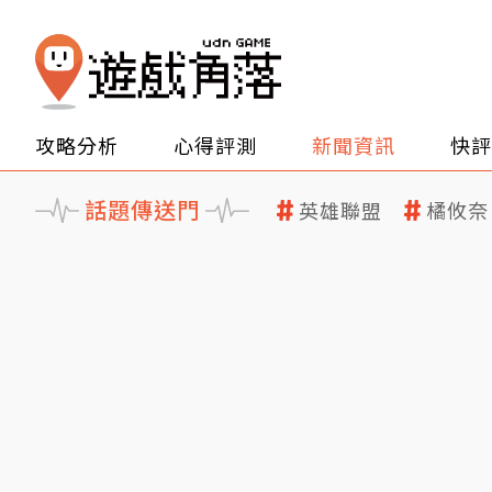
攻略分析
心得評測
新聞資訊
快評
話題傳送門
英雄聯盟
橘攸奈