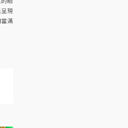
真的給
能呈現
相當滿