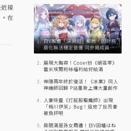
最近接
冒。在
日V團體「深淵組」解散！因財務
惡化無法穩定營運 同步揭成員未
來去向
展現大胸襟！Coser扮《絕區零》
蕾米埃爾粉絲福利給好給滿
神隱兩年終於復活！《冰菓》同人
神繪師回歸 P站重新上傳大量創作
人妻除靈《打屁股驅魔師》出現
「梅川伊芙」Bug！這修了反而會
被負評吧
房間滿是孫女周邊！日V因幡はね