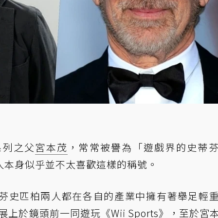
系列之父
宮本茂
，常常被譽為「遊戲界的史蒂
人本身似乎並不太喜歡這樣的稱號。
芬史匹柏兩人都在各自的產業中擁有著舉足輕
3 展上於鏡頭前一同遊玩《Wii Sports》，至於宮