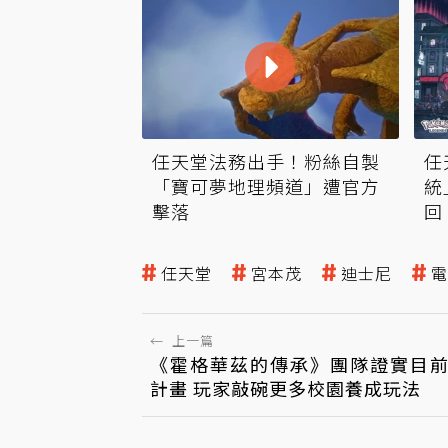
任天堂法務出手！粉絲自製
任
「寶可夢地理頻道」遭官方
統
擊落
回
任天堂
宮本茂
迪士尼
電
←
上一篇
《霍格華茲的傳承》團隊證實目前
計畫 玩家敲碗更多校園養成玩法