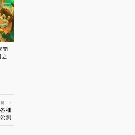
揭開
個立
一篇
→
：各種
公測