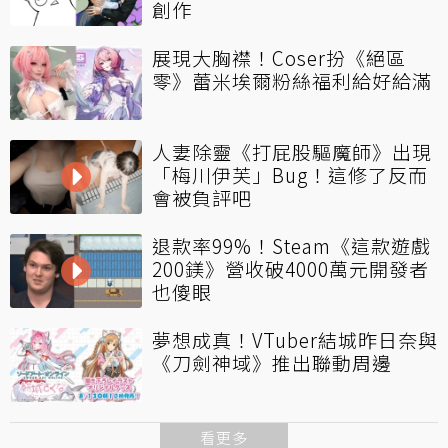
創作
展現大胸襟！Coser扮《絕區
零》蕾米埃爾粉絲福利給好給滿
人妻除靈《打屁股驅魔師》出現
「梅川伊芙」Bug！這修了反而
會被負評吧
退款率99%！Steam《這款遊戲
200鎂》營收破4000萬元開發者
也傻眼
夢想成真！VTuber結城昨日奈與
《刀劍神域》推出聯動周邊
看更多