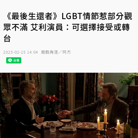
《最後生還者》LGBT情節惹部分觀
眾不滿 艾利演員：可選擇接受或轉
台
2023-02-15 14:04
遊戲角落／阿杰