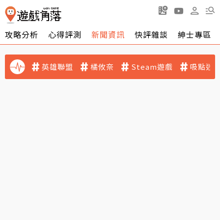
攻略分析
心得評測
新聞資訊
快評雜談
紳士專區
英雄聯盟
橘攸奈
Steam遊戲
吸點迷