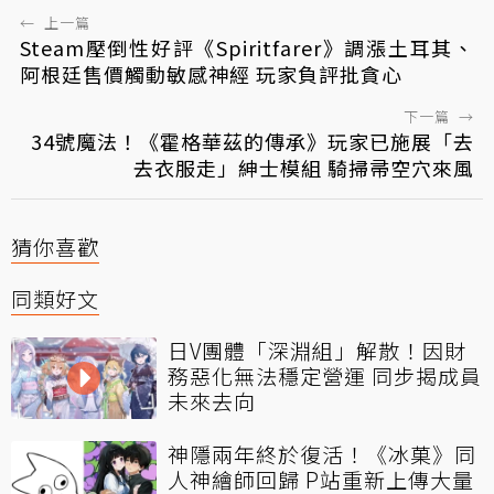
←
上一篇
Steam壓倒性好評《Spiritfarer》調漲土耳其、
阿根廷售價觸動敏感神經 玩家負評批貪心
下一篇
→
34號魔法！《霍格華茲的傳承》玩家已施展「去
去衣服走」紳士模組 騎掃帚空穴來風
猜你喜歡
同類好文
日V團體「深淵組」解散！因財
務惡化無法穩定營運 同步揭成員
未來去向
神隱兩年終於復活！《冰菓》同
人神繪師回歸 P站重新上傳大量