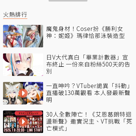
火熱排行
魔鬼身材！Coser扮《勝利女
神：妮姬》瑪律恰那泳裝造型
日V大代真白「畢業計數器」宣
布終止 一份來自粉絲500天的告
別
一直呻吟？VTuber詭異「抖動」
直播破130萬觀看 本人發最新聲
明
30人全數陣亡！《艾恩葛朗特迴
盪新聲》邀實況主、VT挑戰「死
亡模式」