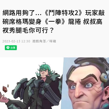
網路用夠了...《鬥陣特攻2》玩家敲
碗席格瑪變身《一拳》龍捲 叔叔高
衩秀腿毛你可行？
2023-02-13 12:30
遊戲角落／啄雞