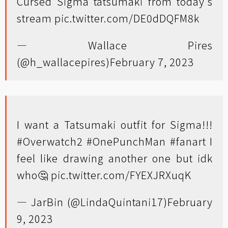
Cursed Sigma tatsumaki from today's
stream
pic.twitter.com/DE0dDQFM8k
— Wallace Pires
(@h_wallacepires)
February 7, 2023
I want a Tatsumaki outfit for Sigma!!!
#Overwatch2
#OnePunchMan
#fanart
I
feel like drawing another one but idk
who🤔
pic.twitter.com/FYEXJRXuqK
— JarBin (@LindaQuintani17)
February
9, 2023