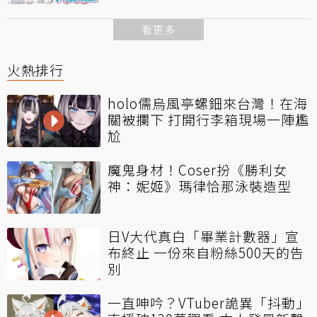
看更多
火熱排行
holo儒烏風亭螺鈿來台灣！在海
關被攔下 打開行李箱現場一陣尷
尬
魔鬼身材！Coser扮《勝利女
神：妮姬》瑪律恰那泳裝造型
日V大代真白「畢業計數器」宣
布終止 一份來自粉絲500天的告
別
一直呻吟？VTuber詭異「抖動」