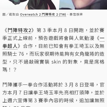
圖／截取自
Overwatch 2 鬥陣特攻 2 (TW)
、暴雪娛樂
《
鬥陣特攻2
》第 3 季本月 8 日開跑，並於賽
季正式上線前，預告遊戲將會與人氣動漫《
一
拳超人
》合作，目前已知會有拳王埼玉以及無
照騎士 76，而玩家很期待能夠有女角龍捲的造
型，只不過敲碗實裝 skin 的對象，竟是席格
瑪！？
鬥陣攜手一拳合作活動將於 3 月 8 日登場，官
方本月 7 日讓拳王埼玉率先亮相打頭陣，並於
上週六宣傳第 3 賽季內容的時候，追加讓無照