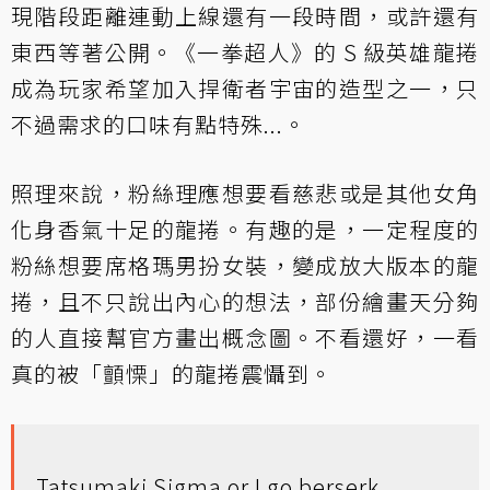
現階段距離連動上線還有一段時間，或許還有
東西等著公開。《一拳超人》的 S 級英雄龍捲
成為玩家希望加入捍衛者宇宙的造型之一，只
不過需求的口味有點特殊...。
照理來說，粉絲理應想要看慈悲或是其他女角
化身香氣十足的龍捲。有趣的是，一定程度的
粉絲想要席格瑪男扮女裝，變成放大版本的龍
捲，且不只說出內心的想法，部份繪畫天分夠
的人直接幫官方畫出概念圖。不看還好，一看
真的被「顫慄」的龍捲震懾到。
Tatsumaki Sigma or I go berserk