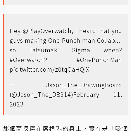
Hey
@PlayOverwatch
, I heard that you
guys making One Punch man Collab....
so Tatsumaki Sigma when?
#Overwatch2
#OnePunchMan
pic.twitter.com/z0tqOaHQIX
— Jason_The_DrawingBoard
(@Jason_The_DB914)
February 11,
2023
那個高衩穿在席格瑪的身上，實在是「吸個