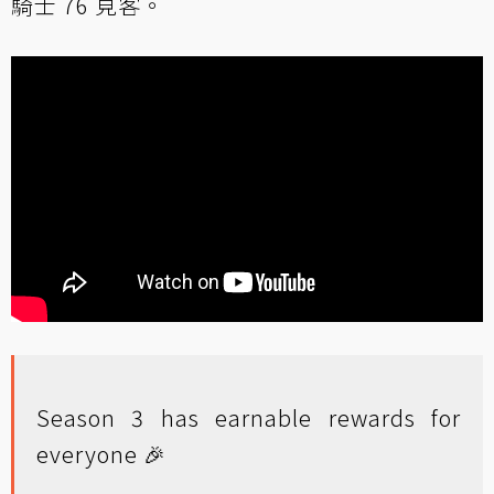
騎士 76 見客。
Season 3 has earnable rewards for
everyone 🎉