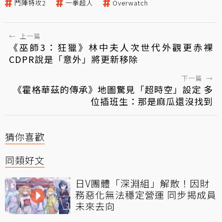
鬥陣特攻2
一拳超人
Overwatch
←
上一篇
《巫師3：狂獵》林中夫人次世代外觀更赤裸
CDPR說是「意外」將更新移除
下一篇
→
《霍格華茲的傳承》地圖驚見「超時空」設定 多
位插班生：那是麻瓜還沒找到
猜你喜歡
同類好文
日V團體「深淵組」解散！因財
務惡化無法穩定營運 同步揭成員
未來去向