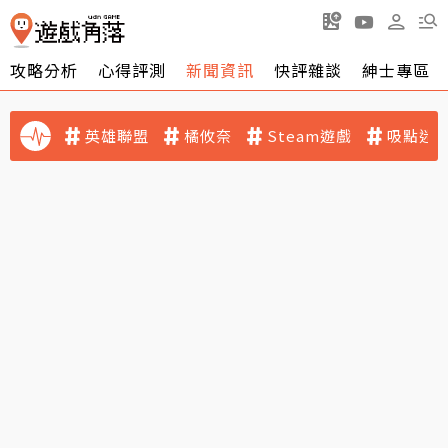
攻略分析
心得評測
新聞資訊
快評雜談
紳士專區
英雄聯盟
橘攸奈
Steam遊戲
吸點迷