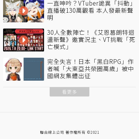
一直呻吟？VTuber詭異「抖動」
直播破130萬觀看 本人發最新聲
明
30人全數陣亡！《艾恩葛朗特迴
盪新聲》邀實況主、VT挑戰「死
亡模式」
完全失言！日本「黑白RPG」作
者喊「大東亞共榮圈萬歲」被中
國網友集體出征
看更多
聯合線上公司 著作權所有 ©2021