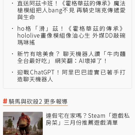
直送阿茲卡班！《霍格華茲的傳承》魔法
槍模組把人bang不見 再騎史瑞克傳遞愛
與生命
ho格「滑」茲！《霍格華茲的傳承》
hololive畫像模組像油心生 外媒DD敲碗
瑪琳搖
新竹有啥美食？ 聊天機器人讚「牛肉麵
全台最好吃」 網笑翻：AI壞掉了！
迎戰ChatGPT！阿里巴巴證實已著手打
造聊天機器人
騎馬與砍殺2 更多報導
連假宅在家嗎？Steam「遊戲私
房菜」三月份推薦遊戲清單