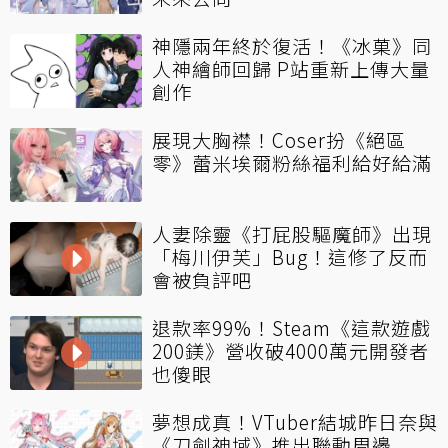
神隱兩年終於復活！《冰菓》同
人神繪師回歸 P站重新上傳大量
創作
展現大胸襟！Coser扮《絕區
零》蕾米埃爾粉絲福利給好給滿
人妻除靈《打屁股驅魔師》出現
「梅川伊芙」Bug！這修了反而
會被負評吧
退款率99%！Steam《這款遊戲
200鎂》營收破4000萬元開發者
也傻眼
夢想成真！VTuber結城昨日奈與
《刀劍神域》推出聯動周邊