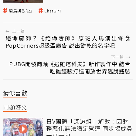
騎馬與砍殺2
ChatGPT
←
上一篇
絕命廚師？《絕命毒師》原班人馬演出零食
PopCorners超級盃廣告 說出餅乾的名字吧
下一篇
→
PUBG開發商類《逃離塔科夫》新作製作中 結合
吃雞經驗打造開放世界逃脫體驗
猜你喜歡
同類好文
日V團體「深淵組」解散！因財
務惡化無法穩定營運 同步揭成員
未來去向