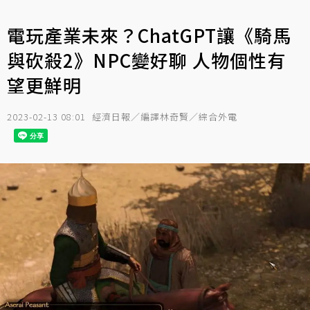
電玩產業未來？ChatGPT讓《騎馬
與砍殺2》NPC變好聊 人物個性有
望更鮮明
2023-02-13 08:01
經濟日報／編譯林奇賢／綜合外電