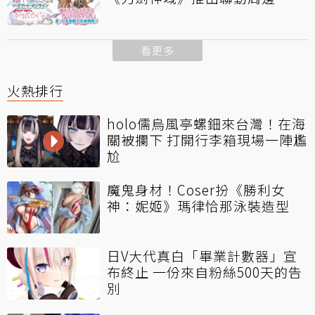
看更多
火熱排行
holo儒烏風亭螺鈿來台灣！在海
關被攔下 打開行李箱現場一陣尷
尬
魔鬼身材！Coser扮《勝利女
神：妮姬》瑪律恰那泳裝造型
日V大代真白「畢業計數器」宣
布終止 一份來自粉絲500天的告
別