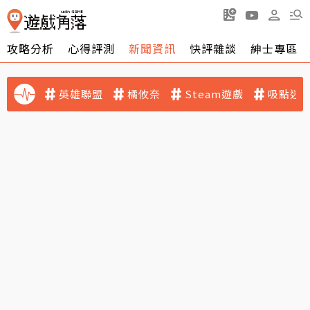
攻略分析
心得評測
新聞資訊
快評雜談
紳士專區
英雄聯盟
橘攸奈
Steam遊戲
吸點迷